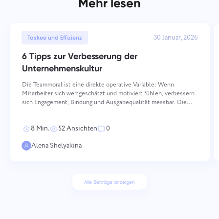
Mehr lesen
30 Januar, 2026
Taskee und Effizienz
6 Tipps zur Verbesserung der
Unternehmenskultur
Die Teammoral ist eine direkte operative Variable: Wenn
Mitarbeiter sich wertgeschätzt und motiviert fühlen, verbessern
sich Engagement, Bindung und Ausgabequalität messbar. Die
Aufrechterhaltung einer hohen Moral erfordert bewusstes,
konsequentes Handeln über mehrere Dimensionen hinweg —
8 Min.
52 Ansichten
0
von
Alena Shelyakina
Alle Beiträge anzeigen