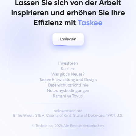
Lassen Sie sich von der Arbeit
inspirieren und erhöhen Sie Ihre
Effizienz mit
Taskee
Loslegen
Investoren
Karriere
Was gibt’s Neues?
Taskee Entwicklung und Design
Datenschutzrichtlinie
Nutzungsbedingungen
Ramani ya Tovuti
hello@taskee.pro
8 The Green, STE A, County of Kent, State of Delaware, 19901, U.S.
© Taskee Inc. 2026
Alle Rechte vorbehalten.