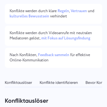
Unternehmensverwaltung
Oʻzbek
Konflikte werden durch klare
Regeln
,
Vertrauen
und
Erstellen Sie ein Unternehmen, laden Sie Benutzer ein und
kulturelles Bewusstsein
verhindert
weisen Sie Rollen zu, um die Teamarbeit zu optimieren.
ไทย
Türkçe
Konflikte werden durch Videoanrufe mit neutralen
Mediatoren gelöst,
mit Fokus auf Lösungsfindung
Tiếng Việt
Nach Konflikten,
Feedback sammeln
für effektive
Online-Kommunikation
Konfliktauslöser
Konflikte identifizieren
Bevor Konfli
Konfliktauslöser