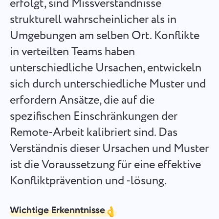
erfolgt, sind Missverständnisse
Español
Erstellen Sie eine Aufgabe, arbeiten Sie mit Kollegen daran
strukturell wahrscheinlicher als in
und schließen Sie sie ab, wenn sie erledigt ist.
Umgebungen am selben Ort. Konflikte
Français
in verteilten Teams haben
Berichte
עברית
unterschiedliche Ursachen, entwickeln
Verteilen Sie Ressourcen mithilfe von Berichten über die
auf jedes Projekt aufgewendete Zeit.
sich durch unterschiedliche Muster und
हिन्दी
erfordern Ansätze, die auf die
Italiano
Kanban-Board
spezifischen Einschränkungen der
Verwalten Sie Aufgaben auf dem Kanban-Board, filtern Sie
Remote-Arbeit kalibriert sind. Das
中文 (中国)
Aufgaben und erweitern Sie Ihr Board.
Verständnis dieser Ursachen und Muster
Kiswahili
ist die Voraussetzung für eine effektive
Projektmanagement
Konfliktprävention und -lösung.
Português
Verwalten Sie Projektinformationen (Status/Tags) und
Teamaktivitäten an einem Ort.
Русский
Wichtige Erkenntnisse