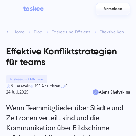
Anmelden
Back to menu
Back to menu
Home
Blog
Taskee und Effizienz
Effektive Konfliktstrategien für teams
العربية
Für Teams
Taskee-Funktionen
Effektive Konfliktstrategien
Azərbaycan
Erfahren Sie mehr über 7 mehr inspirierende Funktionen
für teams
Branchen
日本語
Alle Funktionen anzeigen
Bahasa Indonesia
Taskee und Effizienz
Unternehmenstyp
9 Lesezeit
155 Ansichten
0
24 Juli, 2025
Alena Shelyakina
বাংলা
Tracking-Zeit
Verfolgen Sie die Aufgabenzeit, überwachen Sie Kollegen
Wenn Teammitglieder über Städte und
Deutsch
und fügen Sie manuell Zeit hinzu
Zeitzonen verteilt sind und die
Kommunikation über Bildschirme
English
Aufgaben