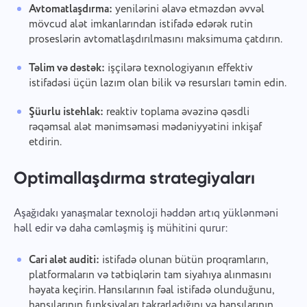
Avtomatlaşdırma:
yenilərini əlavə etməzdən əvvəl
mövcud alət imkanlarından istifadə edərək rutin
proseslərin avtomatlaşdırılmasını maksimuma çatdırın.
Təlim və dəstək:
işçilərə texnologiyanın effektiv
istifadəsi üçün lazım olan bilik və resursları təmin edin.
Şüurlu istehlak:
reaktiv toplama əvəzinə qəsdli
rəqəmsal alət mənimsəməsi mədəniyyətini inkişaf
etdirin.
Optimallaşdırma strategiyaları
Aşağıdakı yanaşmalar texnoloji həddən artıq yüklənməni
həll edir və daha cəmləşmiş iş mühitini qurur:
Cari alət auditi:
istifadə olunan bütün proqramların,
platformaların və tətbiqlərin tam siyahıya alınmasını
həyata keçirin. Hansılarının fəal istifadə olunduğunu,
hansılarının funksiyaları təkrarladığını və hansılarının