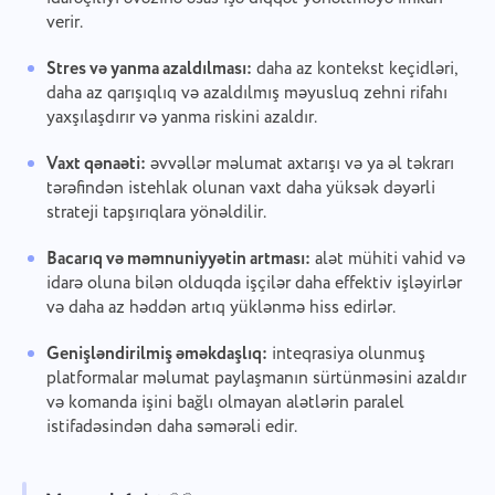
verir.
Stres və yanma azaldılması:
daha az kontekst keçidləri,
daha az qarışıqlıq və azaldılmış məyusluq zehni rifahı
yaxşılaşdırır və yanma riskini azaldır.
Vaxt qənaəti:
əvvəllər məlumat axtarışı və ya əl təkrarı
tərəfindən istehlak olunan vaxt daha yüksək dəyərli
strateji tapşırıqlara yönəldilir.
Bacarıq və məmnuniyyətin artması:
alət mühiti vahid və
idarə oluna bilən olduqda işçilər daha effektiv işləyirlər
və daha az həddən artıq yüklənmə hiss edirlər.
Genişləndirilmiş əməkdaşlıq:
inteqrasiya olunmuş
platformalar məlumat paylaşmanın sürtünməsini azaldır
və komanda işini bağlı olmayan alətlərin paralel
istifadəsindən daha səmərəli edir.