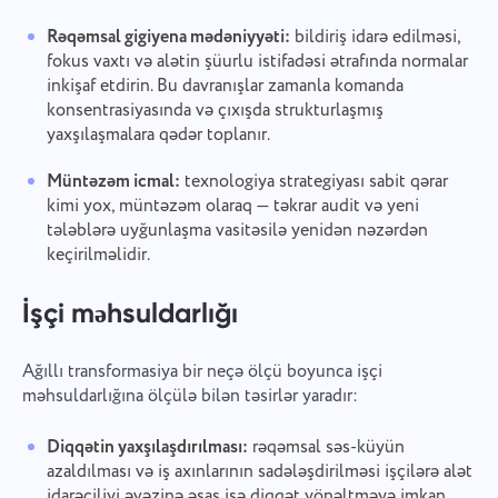
Rəqəmsal gigiyena mədəniyyəti:
bildiriş idarə edilməsi,
fokus vaxtı və alətin şüurlu istifadəsi ətrafında normalar
inkişaf etdirin. Bu davranışlar zamanla komanda
konsentrasiyasında və çıxışda strukturlaşmış
yaxşılaşmalara qədər toplanır.
Müntəzəm icmal:
texnologiya strategiyası sabit qərar
kimi yox, müntəzəm olaraq — təkrar audit və yeni
tələblərə uyğunlaşma vasitəsilə yenidən nəzərdən
keçirilməlidir.
İşçi məhsuldarlığı
Ağıllı transformasiya bir neçə ölçü boyunca işçi
məhsuldarlığına ölçülə bilən təsirlər yaradır:
Diqqətin yaxşılaşdırılması:
rəqəmsal səs-küyün
azaldılması və iş axınlarının sadələşdirilməsi işçilərə alət
idarəçiliyi əvəzinə əsas işə diqqət yönəltməyə imkan