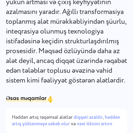
yükün artması və çıxış keyfiyyətinin
Español
Tapşırıq yaradın, üzərində həmkarlarınızla işləyin və
azalmasını yaradır. Ağıllı transformasiya
tamamlandıqda bağlayın.
toplanmış alət mürəkkəbliyindən şüurlu,
Français
inteqrasiya olunmuş texnologiya
Hesabatlar
עברית
istifadəsinə keçidin strukturlaşdırılmış
Hər layihəyə sərf olunan vaxta dair hesabatlardan istifadə
edərək resursları bölüşdürün.
prosesidir. Məqsəd özlüyündə daha az
हिन्दी
alət deyil, ancaq diqqət üzərində rəqabət
Italiano
Kanban lövhəsi
edən tələblər toplusu əvəzinə vahid
Kanban lövhəsində tapşırıqları idarə edin, tapşırıqları süzün
sistem kimi fəaliyyət göstərən alətlərdir.
中文 (中国)
və lövhənizi genişləndirin.
Kiswahili
Əsas məqamlar
Layihə idarəçiliyi
Português
Layihə məlumatlarını (status/etiketlər) və komanda
Həddən artıq rəqəmsal alətlər
diqqəti azaldır
,
həddən
fəaliyyətini bir yerdə idarə edin.
artıq yüklənməyə səbəb olur
və
vaxt itkisini artırır
Русский