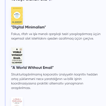
"Digital Minimalism"
Fokus, rifah və işlə mənalı qarşılıqlı təsiri yaxşılaşdırmaq üçün
rəqəmsal alət istehlakını qəsdən azaltmaq üçün çərçivə.
"A World Without Email"
Strukturlaşdırılmamış korporativ ünsiyyətin koqnitiv həddən
artıq yüklənməni necə yaratdığının və bilik işinin
koordinasiyasına praktiki alternativ yanaşmanın
araşdırılması.