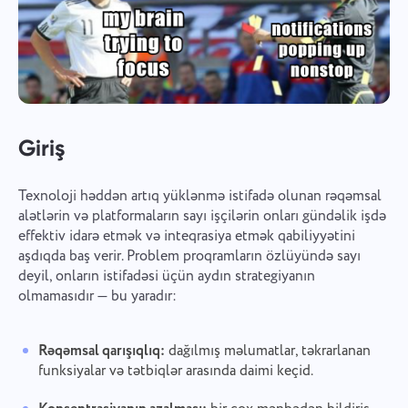
Giriş
Texnoloji həddən artıq yüklənmə istifadə olunan rəqəmsal
alətlərin və platformaların sayı işçilərin onları gündəlik işdə
effektiv idarə etmək və inteqrasiya etmək qabiliyyətini
aşdıqda baş verir. Problem proqramların özlüyündə sayı
deyil, onların istifadəsi üçün aydın strategiyanın
olmamasıdır — bu yaradır:
Rəqəmsal qarışıqlıq:
dağılmış məlumatlar, təkrarlanan
funksiyalar və tətbiqlər arasında daimi keçid.