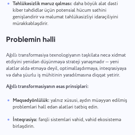
Təhlükəsizlik məruz qalması:
daha böyük alət dəsti
kiber təhdidlər üçün potensial hücum səthini
genişləndirir və məlumat təhlükəsizliyi idarəçiliyini
mürəkkəbləşdirir.
Problemin həlli
Ağıllı transformasiya texnologiyanın təşkilata necə xidmət
etdiyini yenidən düşünməyə strateji yanaşmadır — yeni
alətlər əldə etməyə deyil, optimallaşdırmaya, inteqrasiyaya
və daha şüurlu iş mühitinin yaradılmasına diqqət yetirir.
Ağıllı transformasiyanın əsas prinsipləri:
Məqsədyönlülük:
yalnız xüsusi, aydın müəyyən edilmiş
problemləri həll edən alətləri tətbiq edin.
İnteqrasiya:
fərqli sistemləri vahid, vahid ekosistemə
birləşdirin.