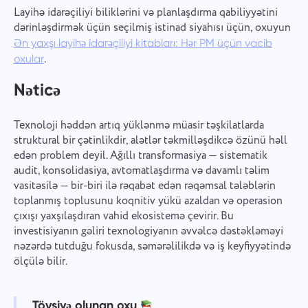
Layihə idarəçiliyi biliklərini və planlaşdırma qabiliyyətini
dərinləşdirmək üçün seçilmiş istinad siyahısı üçün, oxuyun
Ən yaxşı layihə idarəçiliyi kitabları: Hər PM üçün vacib
.
oxular
Nəticə
Texnoloji həddən artıq yüklənmə müasir təşkilatlarda
struktural bir çətinlikdir, alətlər təkmilləşdikcə özünü həll
edən problem deyil. Ağıllı transformasiya — sistematik
audit, konsolidasiya, avtomatlaşdırma və davamlı təlim
vasitəsilə — bir-biri ilə rəqabət edən rəqəmsal tələblərin
toplanmış toplusunu koqnitiv yükü azaldan və operasion
çıxışı yaxşılaşdıran vahid ekosistemə çevirir. Bu
investisiyanın gəliri texnologiyanın əvvəlcə dəstəkləməyi
nəzərdə tutduğu fokusda, səmərəlilikdə və iş keyfiyyətində
ölçülə bilir.
Tövsiyə olunan oxu