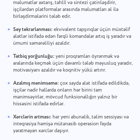
məlumatlar axtarış, təhlil və sintezi çətinləşdirir,
işçilərdən platformalar arasında məlumatları əl ilə
birləşdirmələrini tələb edir.
Səy təkrarlanması:
ekvivalent tapşırıqlar üçün müxtəlif
alətlər istifadə edən fərqli komandalar artıq iş yaradır və
ümumi səmərəliliyi azaldır.
Tətbiq yorğunluğu:
yeni proqramları öyrənmək və
aralarında keçmək üçün davamlı tələb məyusluq yaradır,
motivasiyanı azaldır və koqnitiv yükü artırır.
Azalmış mənimsəmə:
çox sayda alət istifadə edildikdə,
işçilər nadir hallarda onların hər birini tam
mənimsəyirlər, mövcud funksionallığın yalnız bir
hissəsini istifadə edirlər.
Xərclərin artması:
hər yeni abunəlik, təlim sessiyası və
inteqrasiya həmişə mütənasib operasion fayda
yaratmayan xərclər daşıyır.