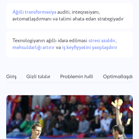
Şirkət idarəçiliyi
Oʻzbek
Ağıllı transformasiya
auditi, inteqrasiyanı,
Şirkət yaradın, istifadəçiləri dəvət edin və komanda işini
avtomatlaşdırmanı və təlimi əhatə edən strategiyadır
optimallaşdırmaq üçün rollar təyin edin.
ไทย
Türkçe
Texnologiyanın ağıllı idarə edilməsi
stresi azaldır
,
məhsuldarlığı artırır
və
iş keyfiyyətini yaxşılaşdırır
Tiếng Việt
Giriş
Gizli tələlər
Problemin həlli
Optimallaşdırma