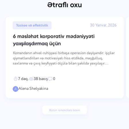
Ətraflı oxu
30 Yanvar, 2026
Taskee və effektivlik
6 məsləhət korporativ mədəniyyəti
yaxşılaşdırmaq üçün
Komandanın əhval-ruhiyyəsi birbaşa operasion dəyişəndir: işçilər
qiymətləndirilən və motivasiyalı hiss etdikdə, məşğulluq,
saxlanma və çıxış keyfiyyəti ölçülə bilən şəkildə yaxşılaşır.
Yüksək əhval-ruhiyyəni saxlamaq bir neçə ölçü boyunca qəsdli,
ardıcıl hərəkət tələb edir — dəyərlərin necə mö
7 dəq.
38 baxış
0
Alena Shelyakina
Bütün ismarıclara baxın