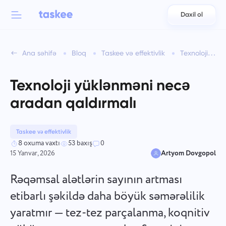
Daxil ol
Back to menu
Back to menu
Ana səhifə
Bloq
Taskee və effektivlik
Texnoloji yüklənməni necə aradan qaldırmalı
العربية
Komandalar üçün
Taskee xüsusiyyətləri
Texnoloji yüklənməni necə
Azərbaycan
Haqqında öyrənin 7 daha çox ilhamverici xüsusiyyətlər
aradan qaldırmalı
Sənayelər
日本語
Bütün xüsusiyyətləri görün
Bahasa Indonesia
Taskee və effektivlik
Şirkət növü
8 oxuma vaxtı
53 baxış
0
15 Yanvar, 2026
Artyom Dovgopol
বাংলা
İzləmə vaxtı
Tapşırıq vaxtını izləyin, həmkarlarınızı izləyin və vaxtı əl ilə
Rəqəmsal alətlərin sayının artması
Deutsch
əlavə edin.
etibarlı şəkildə daha böyük səmərəlilik
yaratmır — tez-tez parçalanma, koqnitiv
English
Tapşırıqlar