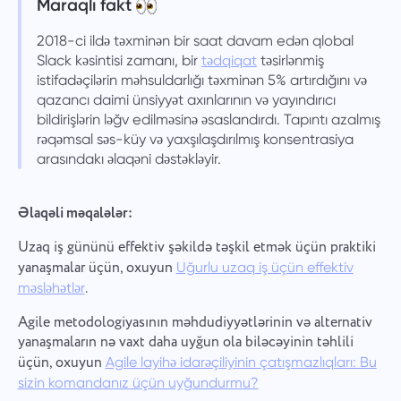
Maraqlı fakt
2018-ci ildə təxminən bir saat davam edən qlobal
Slack kəsintisi zamanı, bir
tədqiqat
təsirlənmiş
istifadəçilərin məhsuldarlığı təxminən 5% artırdığını və
qazancı daimi ünsiyyət axınlarının və yayındırıcı
bildirişlərin ləğv edilməsinə əsaslandırdı. Tapıntı azalmış
rəqəmsal səs-küy və yaxşılaşdırılmış konsentrasiya
arasındakı əlaqəni dəstəkləyir.
Əlaqəli məqalələr:
Uzaq iş gününü effektiv şəkildə təşkil etmək üçün praktiki
yanaşmalar üçün, oxuyun
Uğurlu uzaq iş üçün effektiv
.
məsləhətlər
Agile metodologiyasının məhdudiyyətlərinin və alternativ
yanaşmaların nə vaxt daha uyğun ola biləcəyinin təhlili
üçün, oxuyun
Agile layihə idarəçiliyinin çatışmazlıqları: Bu
sizin komandanız üçün uyğundurmu?