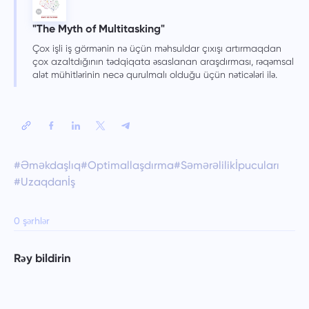
"The Myth of Multitasking"
Çox işli iş görmənin nə üçün məhsuldar çıxışı artırmaqdan
çox azaltdığının tədqiqata əsaslanan araşdırması, rəqəmsal
alət mühitlərinin necə qurulmalı olduğu üçün nəticələri ilə.
#Əməkdaşlıq
#Optimallaşdırma
#Səmərəlilikİpucuları
#Uzaqdanİş
0 şərhlər
Rəy bildirin