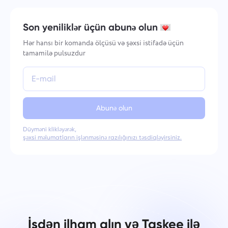
Son yeniliklər üçün abunə olun
Hər hansı bir komanda ölçüsü və şəxsi istifadə üçün
tamamilə pulsuzdur
Abunə olun
Düyməni klikləyərək,
şəxsi məlumatların işlənməsinə razılığınızı təsdiqləyirsiniz.
İşdən ilham alın və Taskee ilə