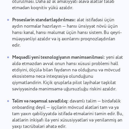
ötürülməsi. Daha az əl əməliyyatı əlavə alətlər tələb
Bizimlə əlaqə qurun
Bir səhv barədə məlumat verin
etmədən koqnitiv yükü azaldır.
Tərcümə səhvini bildirin
Özəlliyinizi təklif edin
Proseslərin standartlaşdırılması:
alət istifadəsi üçün
Xahiş edirəm ətraflı rast gəldiyiniz məsələni təsvir
edin, konkret məlumat verərək hər hansı bir
Düzgün seçim ilə birlikdə məsələnin təsvirini
aydın normalar hazırlayın — hansı ünsiyyət növü üçün
Ad
müvafiq fayl əlavə edin. Aktiv iştirakınız, hər kəs
təmin edin
hansı kanal, hansı məlumat üçün hansı sistem. Bu qeyri-
üçün daha yaxşı xidmət təmin edərək istifadəçi
Özəllik
müəyyənliyi azaldır və iş axınlarını proqnozlaşdırılan
təcrübəsini inkişaf etdirməyə kömək edir.
edir.
Telefon nömrəsi
Məqsədli yeni texnologiyanın mənimsənilməsi:
yeni alət
Necə işləyir
Taskee-nin bir hissəsi olduğunuz
əldə etməzdən əvvəl onun hansı xüsusi problemi həll
Your message has been sent
Email
üçün təşəkkür edirik
etdiyini, ölçülə bilən faydanın nə olduğunu və mövcud
successfully
ekosistemə necə inteqrasiya olunduğunu
Faylları yükləyin
Biz buna mütləq tanış olacağıq və məhsula tətbiq
qiymətləndirin. Kiçik qruplarla pilot layihələr təşkilat
Sənin mesajın
etməyə çalışacağıq. Bizə hər gün daha yaxşı
We will contact you soon
Faylları gözdən keçirin
və ya sürükləyin və atın
səviyyəsində mənimsəmə uğursuzluğu riskini azaldır.
olmağımızda kömək edirsiniz!
Düyməni sıxmaqla məlumatlarınızın emalına
Faylları gözdən keçirin
və ya sürükləyin və atın
razılığınızı təsdiqləyirsiniz
şəxsi məlumatlar.
Təlim və rəqəmsal savadlılıq:
davamlı təlim — birdəfəlik
Göndər
onboarding deyil — işçilərin mövcud alətləri tam və ya
Təklif etmək
Göndər
tam yaxın qabiliyyətdə istifadə etmələrini təmin edir. Bu,
"Göndər" düyməsini sıxmaqla, şəxsi məlumatlarınızın
alətlərin inkişafı ilə yeni xüsusiyyətləri və yenilənmiş ən
aşağıdakı sənədə uyğun emalına razılıq vermiş
Göndər
olursunuz:
Gizlilik Siyasəti.
yaxşı təcrübələri əhatə edir.