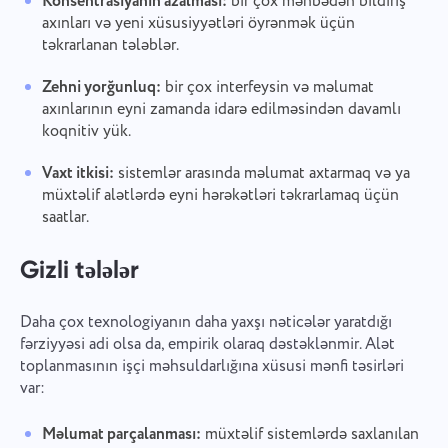
Konsentrasiyanın azalması:
bir çox mənbədən bildiriş
axınları və yeni xüsusiyyətləri öyrənmək üçün
təkrarlanan tələblər.
Zehni yorğunluq:
bir çox interfeysin və məlumat
axınlarının eyni zamanda idarə edilməsindən davamlı
koqnitiv yük.
Vaxt itkisi:
sistemlər arasında məlumat axtarmaq və ya
müxtəlif alətlərdə eyni hərəkətləri təkrarlamaq üçün
saatlar.
Gizli tələlər
Daha çox texnologiyanın daha yaxşı nəticələr yaratdığı
fərziyyəsi adi olsa da, empirik olaraq dəstəklənmir. Alət
toplanmasının işçi məhsuldarlığına xüsusi mənfi təsirləri
var:
Məlumat parçalanması:
müxtəlif sistemlərdə saxlanılan