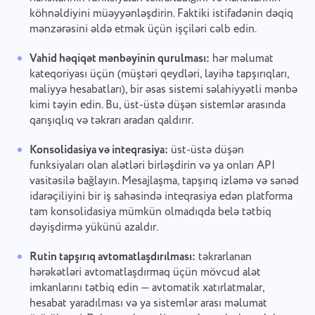
köhnəldiyini müəyyənləşdirin. Faktiki istifadənin dəqiq
mənzərəsini əldə etmək üçün işçiləri cəlb edin.
Vahid həqiqət mənbəyinin qurulması:
hər məlumat
kateqoriyası üçün (müştəri qeydləri, layihə tapşırıqları,
maliyyə hesabatları), bir əsas sistemi səlahiyyətli mənbə
kimi təyin edin. Bu, üst-üstə düşən sistemlər arasında
qarışıqlıq və təkrarı aradan qaldırır.
Konsolidasiya və inteqrasiya:
üst-üstə düşən
funksiyaları olan alətləri birləşdirin və ya onları API
vasitəsilə bağlayın. Mesajlaşma, tapşırıq izləmə və sənəd
idarəçiliyini bir iş sahəsində inteqrasiya edən platforma
tam konsolidasiya mümkün olmadıqda belə tətbiq
dəyişdirmə yükünü azaldır.
Rutin tapşırıq avtomatlaşdırılması:
təkrarlanan
hərəkətləri avtomatlaşdırmaq üçün mövcud alət
imkanlarını tətbiq edin — avtomatik xatırlatmalar,
hesabat yaradılması və ya sistemlər arası məlumat