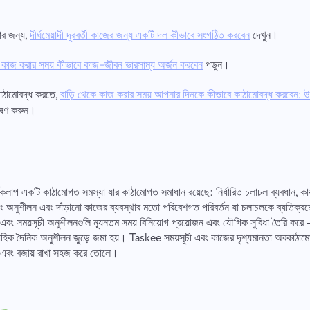
র জন্য,
দেখুন।
দীর্ঘমেয়াদী দূরবর্তী কাজের জন্য একটি দল কীভাবে সংগঠিত করবেন
পড়ুন।
বে কাজ করার সময় কীভাবে কাজ-জীবন ভারসাম্য অর্জন করবেন
াঠামোবদ্ধ করতে,
বাড়ি থেকে কাজ করার সময় আপনার দিনকে কীভাবে কাঠামোবদ্ধ করবেন: 
ষণ করুন।
ার্যকলাপ একটি কাঠামোগত সমস্যা যার কাঠামোগত সমাধান রয়েছে: নির্ধারিত চলাচল ব্যবধান, কার
িং অনুশীলন এবং দাঁড়ানো কাজের ব্যবস্থার মতো পরিবেশগত পরিবর্তন যা চলাচলকে ব্যতিক্রমের
 এবং সময়সূচী অনুশীলনগুলি ন্যূনতম সময় বিনিয়োগ প্রয়োজন এবং যৌগিক সুবিধা তৈরি করে — শ
বাহিক দৈনিক অনুশীলন জুড়ে জমা হয়। Taskee সময়সূচী এবং কাজের দৃশ্যমানতা অবকাঠামো
ি এবং বজায় রাখা সহজ করে তোলে।