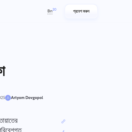
20
Bn
প্রবেশ করুন
العربية
Azərbaycan
日本語
রিপোর্ট
আইটি টিম
Bahasa Indonesia
তি
প্রতি প্রকল্পে ব্যয় করা সময়ের রিপোর্ট ব্যবহার
পরিকল্পনা করুন, ট্র্যাক করুন এবং সহজেই
বাংলা
ুন।
করে সংস্থানগুলি বিতরণ করুন.
সহযোগিতা করুন।
কা
Deutsch
English
কোম্পানি ব্যবস্থাপনা
বিপণন দল
Español
ং
এবং
একটি কোম্পানি তৈরি করুন, ব্যবহারকারীদের
আপনার বিপণন দলের জন্য কেন্দ্রীভূত কর্মক্ষেত্রে
থাকা
আমন্ত্রণ জানান এবং দলগত কাজের অনুকূলকরণের
পরিকল্পনা করুন, সহযোগিতা করুন এবং
Français
2025
Artyom Dovgopol
জন্য ভূমিকা বরাদ্দ করুন
ক্যাম্পেইন নির্বিঘ্নে সম্পাদন করুন।
עברית
हिन्दी
তায়াতের
ইঞ্জিনিয়ারিং
Italiano
জাইন
বাগ ফিক্স ট্র্যাকিং থেকে স্প্রিন্ট পরিকল্পনা পর্যন্ত,
 পরিবেশগত