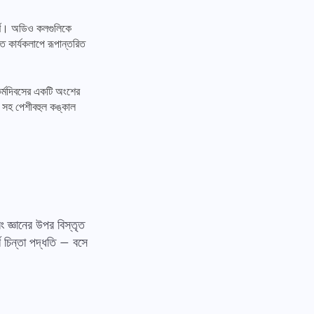
পূর্ণ। অডিও কলগুলিকে
ত কার্যকলাপে রূপান্তরিত
। কর্মদিবসের একটি অংশের
াত সহ পেশীবহুল কঙ্কাল
ং জ্ঞানের উপর বিস্তৃত
্ণ চিন্তা পদ্ধতি — বসে