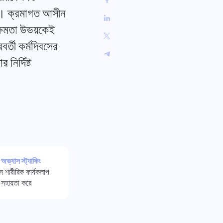
中文 (中国)
আপনার কাজের প্রবাহ সংগঠিত রাখুন।
য়। ক্রমাগত আসীন
Kiswahili
মক্ষমতা উভয়কেই
Português
Русский
র্তী কর্মদিবসের
Oʻzbek
ির্দিষ্ট
ไทย
Türkçe
Tiếng Việt
ং
অভ্যাস স্ট্যাকিং
বসে শারীরিক কার্যকলাপ
সহায়তা করে