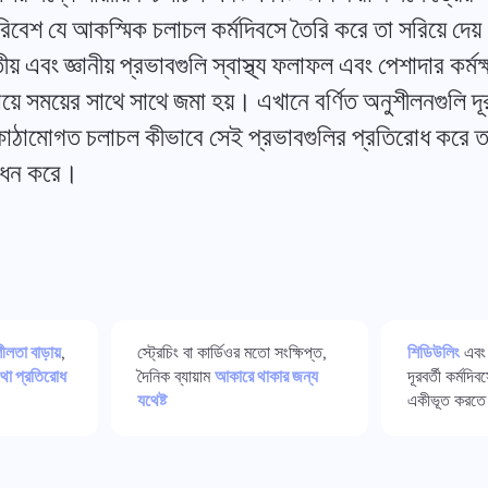
নিরাপদ কর্মস্থানে সংরক্ষণ করুন।
কর্মপ্রবাহ।
িবেশ যে আকস্মিক চলাচল কর্মদিবসে তৈরি করে তা সরিয়ে দে
য় এবং জ্ঞানীয় প্রভাবগুলি স্বাস্থ্য ফলাফল এবং পেশাদার কর্
সমস্ত সমাধান দেখুন
়ে সময়ের সাথে সাথে জমা হয়। এখানে বর্ণিত অনুশীলনগুলি দূরব
কাঠামোগত চলাচল কীভাবে সেই প্রভাবগুলির প্রতিরোধ করে তার ন
বোধন করে।
লতা বাড়ায়
,
স্ট্রেচিং বা কার্ডিওর মতো সংক্ষিপ্ত,
শিডিউলিং
এব
যথা প্রতিরোধ
দৈনিক ব্যায়াম
আকারে থাকার জন্য
দূরবর্তী কর্মদি
যথেষ্ট
একীভূত করতে 