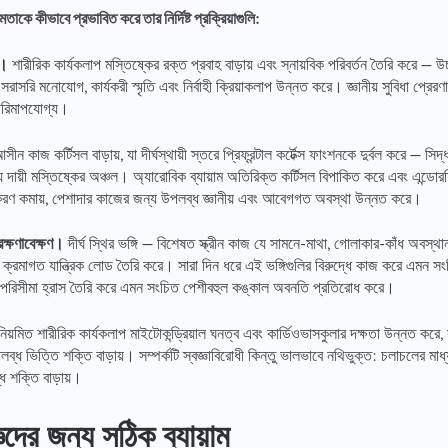
তাকে কীভাবে প্রভাবিত করে তার নির্দিষ্ট প্রক্রিয়াগুলি:
ি।
শারীরিক কার্যকলাপ মস্তিষ্কের রক্ত প্রবাহ বাড়ায় এবং স্নায়বিক পরিবর্তন তৈরি করে
াসরি মনোযোগ, কার্যকরী স্মৃতি এবং নির্বাহী ক্রিয়াকলাপ উন্নত করে। জ্ঞানীয় সুবিধা প্রেরণা
 পরিমাপযোগ্য।
ন কাজ কর্টিসল বাড়ায়, যা দীর্ঘস্থায়ী স্তরে প্রিফ্রন্টাল কর্টেক্স ফাংশনকে দুর্বল করে — স
য দায়ী মস্তিষ্কের অঞ্চল। অ্যারোবিক ব্যায়াম অতিরিক্ত কর্টিসল বিপাকিত করে এবং এন্ডোর
িয়করণ কমায়, পেশাদার কাজের জন্য উপলব্ধ জ্ঞানীয় এবং আবেগগত অবস্থা উন্নত করে।
 রক্ষণাবেক্ষণ।
দীর্ঘ স্থির ভঙ্গি — বিশেষত স্ক্রীন কাজ যে সামনে-মাথা, গোলাকার-কাঁধ অবস্থা
 ক্রমাগত যান্ত্রিক লোড তৈরি করে। সারা দিন ধরে এই ভঙ্গিগুলির বিরুদ্ধে কাজ করে এমন সংক্
 গতি পরিসীমা হ্রাস তৈরি করে এমন সংচিত পেশীবহুল কঙ্কাল অবনতি প্রতিরোধ করে।
িয়মিত শারীরিক কার্যকলাপ মাইটোকন্ড্রিয়াল ঘনত্ব এবং কার্ডিওভাসকুলার দক্ষতা উন্নত করে, সা
ব্ধ ভিত্তি শক্তি বাড়ায়। সম্পর্কটি স্বজ্ঞাবিরোধী কিন্তু ভালভাবে নথিভুক্ত: চলাচলের মাধ্য
ধ শক্তি বাড়ায়।
্ঞদের জন্য সঠিক ব্যায়াম