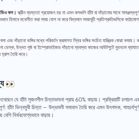
 অডিও কল।
স্ক্রীন ব্যস্ততা প্রয়োজন হয় না এমন কলগুলি হাঁটা বা দাঁড়ানোর সাথে সামঞ্জস্য
বধান হিসাবে মনোনীত করা সময় যোগ না করে বিদ্যমান সময়সূচী প্রতিশ্রুতিগুলিকে কাঠামোগ
বসা এবং দাঁড়ানো ভঙ্গির মধ্যে পরিবর্তন ক্রমাগত স্থির ভঙ্গির সংচিত যান্ত্রিক বোঝা কমায়
ানো ডেস্ক, উন্নত পৃষ্ঠ বা ইম্প্রোভাইজড দাঁড়ানো ব্যবস্থা কাজের আউটপুটে ন্যূনতম ব্যাঘ
য হ্রাস তৈরি করে।
্য
খেছেন যে হাঁটা সৃজনশীল চিন্তাভাবনা প্রায় 60% বাড়ায়। প্রক্রিয়াটি চলাচল এব
ূর্ণ: হাঁটা ভিন্নমুখী চিন্তা — উদ্ভাবনী সমাধান তৈরি করে এমন উৎপাদক, সাহচর্যপূর
়ে বেশি নির্ভরযোগ্যভাবে বাড়ায়।