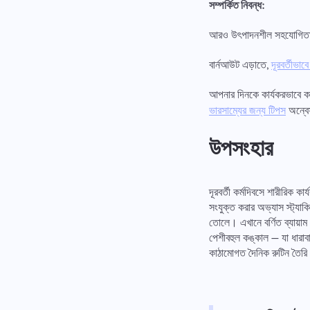
সম্পর্কিত নিবন্ধ:
আরও উৎপাদনশীল সহযোগিতা
বার্নআউট এড়াতে,
দূরবর্তীভা
আপনার দিনকে কার্যকরভাবে ক
অন্বে
ভারসাম্যের জন্য টিপস
উপসংহার
দূরবর্তী কর্মদিবসে শারীরিক ক
সংযুক্ত করার অভ্যাস স্ট্যাক
তোলে। এখানে বর্ণিত ব্যায়াম
পেশীবহুল কঙ্কাল — যা ধারা
কাঠামোগত দৈনিক রুটিন তৈর