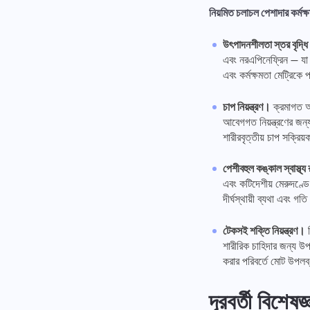
নিয়মিত চলাচল পেশাদার কর্মক্ষম
উৎপাদনশীলতা স্তর বৃদ্ধ
এবং নরএপিনেফ্রিন — যা সর
এবং কর্মক্ষমতা মেট্রিকে
চাপ নিয়ন্ত্রণ।
ক্রমাগত আসী
আবেগগত নিয়ন্ত্রণের জন্
শারীরবৃত্তীয় চাপ সক্র
পেশীবহুল কঙ্কাল স্বাস্থ্য
এবং কটিদেশীয় মেরুদণ্ডে
দীর্ঘস্থায়ী ব্যথা এবং
টেকসই শক্তি নিয়ন্ত্রণ।
ন
শারীরিক চাহিদার জন্য উপল
করার পরিবর্তে মোট উপলব্
দূরবর্তী বিশেষজ