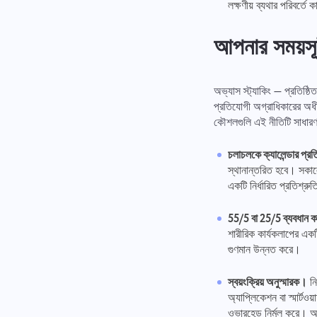
লক্ষণীয় ব্যথার পরিবর্
আপনার সময়সূচ
অভ্যাস স্ট্যাকিং — প্রতিষ্ঠ
প্রতিযোগী অগ্রাধিকারের অধীন
কৌশলগুলি এই নীতিটি সাধারণ 
চলাচলকে ক্যালেন্ডার প্র
স্থানান্তরিত হবে। সকাল
একটি নির্ধারিত প্রতিশ্র
55/5 বা 25/5 ব্যবধান 
শারীরিক কার্যকলাপের একটি
গুণমান উন্নত করে।
স্বয়ংক্রিয় অনুস্মারক।
নি
অ্যাপ্লিকেশন বা স্মার্টওয
ওভারহেড নির্মূল করে। অন