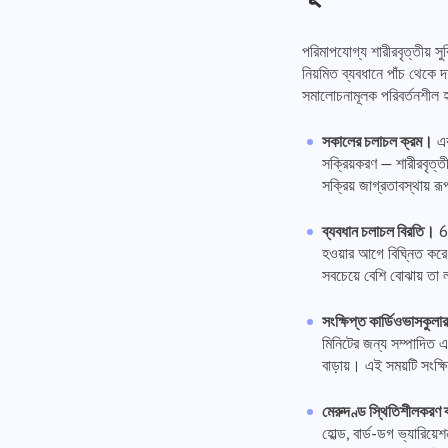
পরিমাপযোগ্য শারীরবৃত্তীয় স
নিয়মিত ব্যবধানে পাঁচ থেকে দ
সমালোচনামূলক পরিবর্তনশীল হল
সকালের চলাচল ক্রম।
এক
সক্রিয়করণ — শারীরবৃত্তী
সক্রিয় জাগ্রতাবস্থায় র
ব্যবধান চলাচল বিরতি।
60
হওয়ার আগে বিঘ্নিত করে। ব
সবচেয়ে বেশি বোঝায় তা 
সংক্ষিপ্ত কার্ডিওভাসকুলা
মিনিটের জন্য সম্পাদিত এ
বাড়ায়। এই সময়টি সংক্
মেরুদণ্ড স্থিতিশীলকরণ ব
হোল্ড, বার্ড-ডগ ভ্যারিয়ে