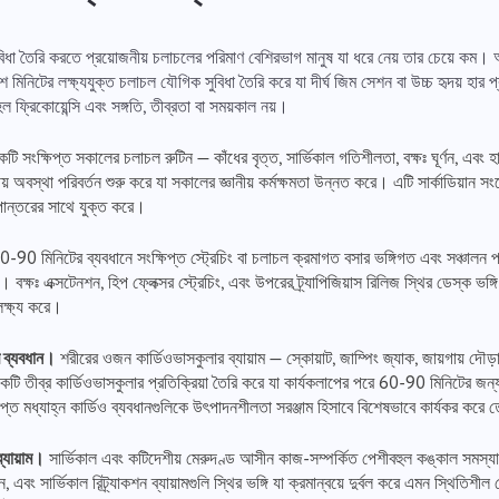
ুবিধা তৈরি করতে প্রয়োজনীয় চলাচলের পরিমাণ বেশিরভাগ মানুষ যা ধরে নেয় তার চেয়ে কম। 
শ মিনিটের লক্ষ্যযুক্ত চলাচল যৌগিক সুবিধা তৈরি করে যা দীর্ঘ জিম সেশন বা উচ্চ হৃদয় হার 
 ফ্রিকোয়েন্সি এবং সঙ্গতি, তীব্রতা বা সময়কাল নয়।
টি সংক্ষিপ্ত সকালের চলাচল রুটিন — কাঁধের বৃত্ত, সার্ভিকাল গতিশীলতা, বক্ষঃ ঘূর্ণন, এবং 
য় অবস্থা পরিবর্তন শুরু করে যা সকালের জ্ঞানীয় কর্মক্ষমতা উন্নত করে। এটি সার্কাডিয়ান স
ূপান্তরের সাথে যুক্ত করে।
একটি বাগ রিপোর্ট
আমাদের সাথে যোগাযোগ করুন
-90 মিনিটের ব্যবধানে সংক্ষিপ্ত স্ট্রেচিং বা চলাচল ক্রমাগত বসার ভঙ্গিগত এবং সঞ্চালন 
ক্ষঃ এক্সটেনশন, হিপ ফ্লেক্সর স্ট্রেচিং, এবং উপরের ট্র্যাপিজিয়াস রিলিজ স্থির ডেস্ক ভঙ্গি য
আপনার বৈশিষ্ট্য প্রস্তাব করুন
লক্ষ্য করে।
আপনি যে সমস্যাটির মুখোমুখি হয়েছেন তা বর্ণনা করুন, নির্দিষ্ট তথ্য সরবরাহ করে এবং কোনও প্রাসঙ্গিক
একটি অনুবাদ ত্রুটি রিপোর্ট
ফাইল সংযুক্ত করতে নির্দ্বিধায় বর্ণনা করুন। আপনার সক্রিয় অংশগ্রহণ আমাদের প্রত্যেকের জন্য
আরও ভাল পরিষেবা নিশ্চিত করে ব্যবহারকারীর অভিজ্ঞতা উন্নত করতে সহায়তা করে।
র ব্যবধান।
শরীরের ওজন কার্ডিওভাসকুলার ব্যায়াম — স্কোয়াট, জাম্পিং জ্যাক, জায়গায় দৌড
সঠিক বিকল্পের সাথে ইস্যুটির একটি বিবরণ সরবরাহ করুন
কটি তীব্র কার্ডিওভাসকুলার প্রতিক্রিয়া তৈরি করে যা কার্যকলাপের পরে 60-90 মিনিটের জন্
নাম
বৈশিষ্ট্য
ষিপ্ত মধ্যাহ্ন কার্ডিও ব্যবধানগুলিকে উৎপাদনশীলতা সরঞ্জাম হিসাবে বিশেষভাবে কার্যকর কর
্যায়াম।
সার্ভিকাল এবং কটিদেশীয় মেরুদণ্ড আসীন কাজ-সম্পর্কিত পেশীবহুল কঙ্কাল সমস্যার 
ফোন নম্বর
কিভাবে এটি কাজ করে
শন, এবং সার্ভিকাল রিট্র্যাকশন ব্যায়ামগুলি স্থির ভঙ্গি যা ক্রমান্বয়ে দুর্বল করে এমন স্থিতিশ