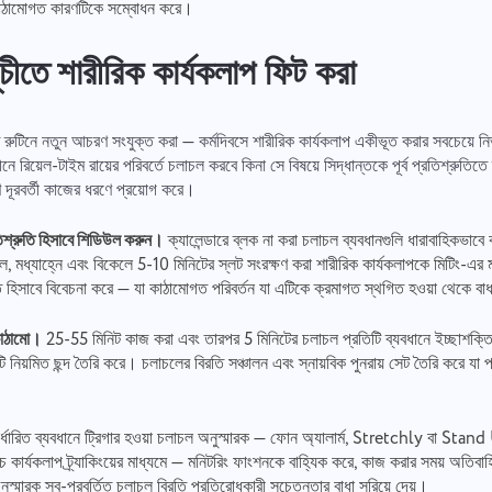
তে কাঠামোগত কারণটিকে সম্বোধন করে।
Your message has been sent
Taskee এর অংশ হওয়ার জন্য ধন্যবাদ
successfully
ইমেইল
ীতে শারীরিক কার্যকলাপ ফিট করা
ফাইল আপলোড করুন
or drag and drop
আমরা এটি অবশ্যই পরিচিতি লাভ করব এবং এটি পণ্যতে বাস্তবায়ন করার চেষ্টা করব। আপনি আমাদের
প্রতিদিন উন্নতি করতে সাহায্য করেন!
We will contact you soon
ফাইল ব্রাউজ
বা টানুন এবং ড্রপ
তোমার বার্তা
িত রুটিনে নতুন আচরণ সংযুক্ত করা — কর্মদিবসে শারীরিক কার্যকলাপ একীভূত করার সবচেয়ে নি
বটনে ক্লিক করে আপনি আপনার তথ্য প্রক্রিয়া করার জন্য আপনার সম্মতি
প্রস্তাব
প্রেরণ
ে রিয়েল-টাইম রায়ের পরিবর্তে চলাচল করবে কিনা সে বিষয়ে সিদ্ধান্তকে পূর্ব প্রতিশ্রুতি
করুন
প্রদান করছেন
ব্যক্তিগত তথ্য.
দূরবর্তী কাজের ধরণে প্রয়োগ করে।
"পাঠান" বোতামে ক্লিক করার মাধ্যমে, আপনি নিম্নলিখিত নথি অনুযায়ী আপনার
প্রেরণ
প্রেরণ
ব্যক্তিগত তথ্যের প্রক্রিয়াকরণে সম্মতি প্রদান করছেন:
গোপনীয়তা নীতি.
তিশ্রুতি হিসাবে শিডিউল করুন।
ক্যালেন্ডারে ব্লক না করা চলাচল ব্যবধানগুলি ধারাবাহিকভাবে
ে, মধ্যাহ্নে এবং বিকেলে 5-10 মিনিটের স্লট সংরক্ষণ করা শারীরিক কার্যকলাপকে মিটিং-
ুতি হিসাবে বিবেচনা করে — যা কাঠামোগত পরিবর্তন যা এটিকে ক্রমাগত স্থগিত হওয়া থেকে বা
কাঠামো।
25-55 মিনিট কাজ করা এবং তারপর 5 মিনিটের চলাচল প্রতিটি ব্যবধানে ইচ্ছাশক্তি 
 নিয়মিত ছন্দ তৈরি করে। চলাচলের বিরতি সঞ্চালন এবং স্নায়বিক পুনরায় সেট তৈরি করে যা প
র্ধারিত ব্যবধানে ট্রিগার হওয়া চলাচল অনুস্মারক — ফোন অ্যালার্ম, Stretchly বা Sta
়াচ কার্যকলাপ ট্র্যাকিংয়ের মাধ্যমে — মনিটরিং ফাংশনকে বাহ্যিক করে, কাজ করার সময় অতিবাহিত
ুস্মারক স্ব-প্রবর্তিত চলাচল বিরতি প্রতিরোধকারী সচেতনতার বাধা সরিয়ে দেয়।