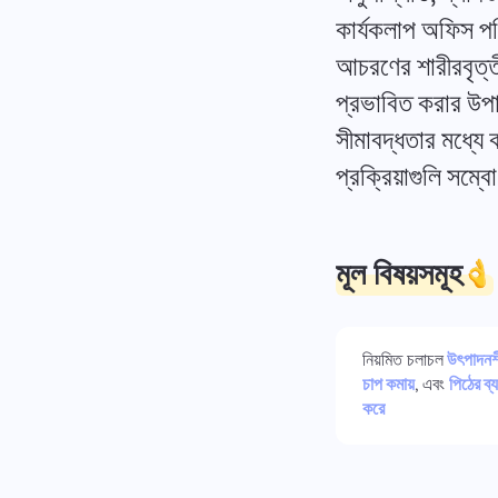
কার্যকলাপ অফিস পর
আচরণের শারীরবৃত্তী
প্রভাবিত করার উপায
সীমাবদ্ধতার মধ্যে 
প্রক্রিয়াগুলি সম্
মূল বিষয়সমূহ
নিয়মিত চলাচল
উৎপাদনশী
চাপ কমায়
, এবং
পিঠের ব্
করে