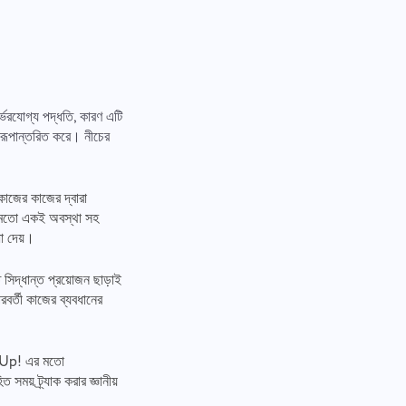
র্ভরযোগ্য পদ্ধতি, কারণ এটি
তে রূপান্তরিত করে। নীচের
 কাজের কাজের দ্বারা
এর মতো একই অবস্থা সহ
ধা দেয়।
সিদ্ধান্ত প্রয়োজন ছাড়াই
রবর্তী কাজের ব্যবধানের
nd Up! এর মতো
 সময় ট্র্যাক করার জ্ঞানীয়