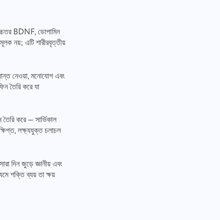
 — উচ্চতর BDNF, ডোপামিন
মূলক নয়; এটি শারীরবৃত্তীয়
িদ্ধান্ত নেওয়া, মনোযোগ এবং
ফিন তৈরি করে যা
ন তৈরি করে — সার্ভিকাল
ষিপ্ত, লক্ষ্যযুক্ত চলাচল
রা দিন জুড়ে জ্ঞানীয় এবং
মে শক্তি ব্যয় তা ক্ষয়