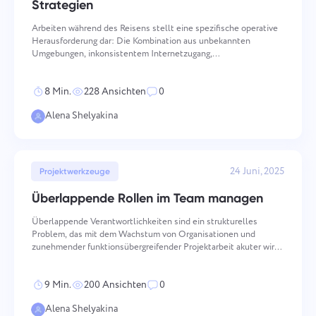
Strategien
Arbeiten während des Reisens stellt eine spezifische operative
Herausforderung dar: Die Kombination aus unbekannten
Umgebungen, inkonsistentem Internetzugang,
Zeitzonenfehlausrichtung und dem Fehlen strukturierter
Routinen kann die Produktivität, die in einem festen Umfeld gut
8 Min.
228 Ansichten
0
funktioniert, un
Alena Shelyakina
Einen Fehler melden
Mit uns in Verbindung treten
Einen Übersetzungsfehler
Schlagen Sie Ihre Funktion vor
Bitte beschreiben Sie das Problem, auf das Sie
24 Juni, 2025
Projektwerkzeuge
melden
gestoßen sind, detailliert und mit spezifischen
Informationen und fügen Sie alle relevanten
Überlappende Rollen im Team managen
Geben Sie eine Beschreibung des Problems
Name
Dateien bei. Ihre aktive Beteiligung hilft uns, die
zusammen mit der richtigen Option an
Funktion
Benutzererfahrung zu verbessern und einen
Überlappende Verantwortlichkeiten sind ein strukturelles
besseren Service für alle zu gewährleisten.
Problem, das mit dem Wachstum von Organisationen und
Telefonische Nummer
zunehmender funktionsübergreifender Projektarbeit akuter wird.
Wenn die Grenzen zwischen Rollen unklar sind, sind doppelte
Wie es funktioniert
Danke, dass Sie Teil von Taskee
Arbeit, Koordinationsversagen und zwischenmenschliche Konflik
9 Min.
200 Ansichten
0
Your message has been sent
sind
Email
successfully
Alena Shelyakina
Dateien hochladen