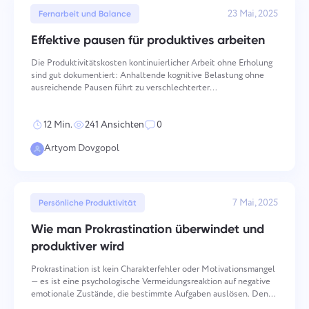
23 Mai, 2025
Fernarbeit und Balance
Effektive pausen für produktives arbeiten
Die Produktivitätskosten kontinuierlicher Arbeit ohne Erholung
sind gut dokumentiert: Anhaltende kognitive Belastung ohne
ausreichende Pausen führt zu verschlechterter
Entscheidungsqualität, erhöhten Fehlerraten und sich
anhäufender Erschöpfung, die sich im Laufe der Zeit summiert.
12 Min.
241 Ansichten
0
Der Mechani
Artyom Dovgopol
7 Mai, 2025
Persönliche Produktivität
Wie man Prokrastination überwindet und
produktiver wird
Prokrastination ist kein Charakterfehler oder Motivationsmangel
— es ist eine psychologische Vermeidungsreaktion auf negative
emotionale Zustände, die bestimmte Aufgaben auslösen. Den
Mechanismus zu verstehen, durch den Prokrastination wirkt, ist