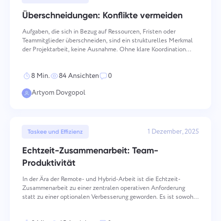
Unternehmensverwaltung
Oʻzbek
Überschneidungen: Konflikte vermeiden
Erstellen Sie ein Unternehmen, laden Sie Benutzer ein und
Aufgaben, die sich in Bezug auf Ressourcen, Fristen oder
weisen Sie Rollen zu, um die Teamarbeit zu optimieren.
ไทย
Teammitglieder überschneiden, sind ein strukturelles Merkmal
der Projektarbeit, keine Ausnahme. Ohne klare Koordination
führen Überschneidungen zu Konflikten, kaskadierenden
Türkçe
Verzögerungen und reduzierter Ergebnisqualität. Die
8 Min.
84 Ansichten
0
nachfolgend
Tiếng Việt
Artyom Dovgopol
1 Dezember, 2025
Taskee und Effizienz
Echtzeit-Zusammenarbeit: Team-
Produktivität
In der Ära der Remote- und Hybrid-Arbeit ist die Echtzeit-
Zusammenarbeit zu einer zentralen operativen Anforderung
statt zu einer optionalen Verbesserung geworden. Es ist sowohl
eine technische als auch eine kulturelle Praxis — die regelt, wie
Teammitglieder kommunizieren, beitragen und auf ge