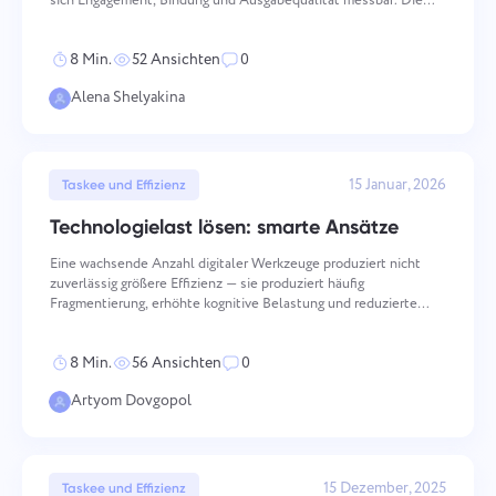
sich Engagement, Bindung und Ausgabequalität messbar. Die
Español
Erstellen Sie eine Aufgabe, arbeiten Sie mit Kollegen daran
Aufrechterhaltung einer hohen Moral erfordert bewusstes,
konsequentes Handeln über mehrere Dimensionen hinweg —
und schließen Sie sie ab, wenn sie erledigt ist.
8 Min.
52 Ansichten
0
von
Français
Alena Shelyakina
Berichte
עברית
Verteilen Sie Ressourcen mithilfe von Berichten über die
auf jedes Projekt aufgewendete Zeit.
15 Januar, 2026
हिन्दी
Taskee und Effizienz
Technologielast lösen: smarte Ansätze
Italiano
Kanban-Board
Eine wachsende Anzahl digitaler Werkzeuge produziert nicht
zuverlässig größere Effizienz — sie produziert häufig
Verwalten Sie Aufgaben auf dem Kanban-Board, filtern Sie
中文 (中国)
Fragmentierung, erhöhte kognitive Belastung und reduzierte
Aufgaben und erweitern Sie Ihr Board.
Ergebnisqualität. Smart Transformation ist der strukturierte
Prozess des Übergangs von akkumulierter Werkzeugkomplexität
Kiswahili
8 Min.
56 Ansichten
0
z
Projektmanagement
Artyom Dovgopol
Português
Verwalten Sie Projektinformationen (Status/Tags) und
Teamaktivitäten an einem Ort.
Русский
15 Dezember, 2025
Taskee und Effizienz