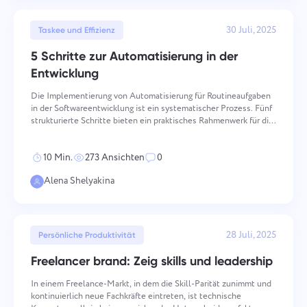
machen und versuchen, es in das Produkt zu
Ihre Nachricht
We will contact you soon
integrieren. Sie helfen uns, jeden Tag besser zu
Durch Klicken auf den Button bestätigen Sie
Dateien durchsuchen
oder ziehen und ablegen
30 Juli, 2025
Taskee und Effizienz
werden!
Ihre Zustimmung zur Verarbeitung von
Dateien durchsuchen
oder ziehen und ablegen
personenbezogene Daten.
5 Schritte zur Automatisierung in der
Senden
Entwicklung
Vorschlagen
Senden
Durch Klicken auf die Schaltfläche „Senden" stimmen
Sie der Verarbeitung Ihrer personenbezogenen Daten
Die Implementierung von Automatisierung für Routineaufgaben
Senden
gemäß den
Datenschutzbestimmungen.
in der Softwareentwicklung ist ein systematischer Prozess. Fünf
strukturierte Schritte bieten ein praktisches Rahmenwerk für die
Integration der Automatisierung in Entwicklungs-Workflows auf
eine Weise, die messbare, wartbare Ergebnis
10 Min.
273 Ansichten
0
Alena Shelyakina
28 Juli, 2025
Persönliche Produktivität
Freelancer brand: Zeig skills und leadership
In einem Freelance-Markt, in dem die Skill-Parität zunimmt und
kontinuierlich neue Fachkräfte eintreten, ist technische