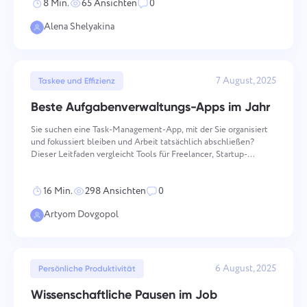
8 Min.
65 Ansichten
0
Alena Shelyakina
7 August, 2025
Taskee und Effizienz
Beste Aufgabenverwaltungs-Apps im Jahr
Sie suchen eine Task-Management-App, mit der Sie organisiert
und fokussiert bleiben und Arbeit tatsächlich abschließen?
Dieser Leitfaden vergleicht Tools für Freelancer, Startup-
Gründer und Remote-Teams, die Klarheit wollen statt mehr
Lärm. Ob Sie eine schlanke To-do-Liste, ein Team-Dashboard o
16 Min.
298 Ansichten
0
Artyom Dovgopol
6 August, 2025
Persönliche Produktivität
Wissenschaftliche Pausen im Job