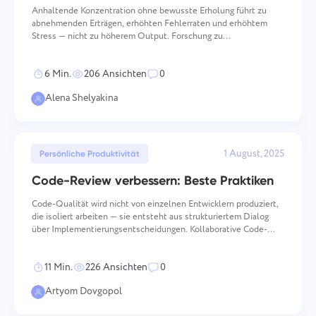
Anhaltende Konzentration ohne bewusste Erholung führt zu
abnehmenden Erträgen, erhöhten Fehlerraten und erhöhtem
Stress — nicht zu höherem Output. Forschung zu
Arbeitsmustern zeigt durchgehend, dass strukturierte Pausen
die Konzentration verbessern, kognitive Erschöpfung reduzieren
6 Min.
206 Ansichten
0
und die Ges
Alena Shelyakina
Einen Fehler melden
Mit uns in Verbindung treten
Einen Übersetzungsfehler
Schlagen Sie Ihre Funktion vor
1 August, 2025
Persönliche Produktivität
Bitte beschreiben Sie das Problem, auf das Sie
melden
gestoßen sind, detailliert und mit spezifischen
Code-Review verbessern: Beste Praktiken
Informationen und fügen Sie alle relevanten
Geben Sie eine Beschreibung des Problems
Name
Dateien bei. Ihre aktive Beteiligung hilft uns, die
zusammen mit der richtigen Option an
Code-Qualität wird nicht von einzelnen Entwicklern produziert,
Funktion
Benutzererfahrung zu verbessern und einen
die isoliert arbeiten — sie entsteht aus strukturiertem Dialog
besseren Service für alle zu gewährleisten.
über Implementierungsentscheidungen. Kollaborative Code-
Telefonische Nummer
Review erfasst Bugs, aber ihr tieferer Wert liegt in der
Wie es funktioniert
Wissensverteilung, der Konsistenzdurchsetzung und der E
Danke, dass Sie Teil von Taskee
11 Min.
226 Ansichten
0
Your message has been sent
sind
Email
Artyom Dovgopol
successfully
Dateien hochladen
Wir werden uns damit auf jeden Fall vertraut