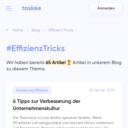
Anmelden
Back to menu
Back to menu
Home
Blog
EffizienzTricks
العربية
Für Teams
Taskee-Funktionen
#EffizienzTricks
Azərbaycan
Erfahren Sie mehr über 7 mehr inspirierende Funktionen
Branchen
日本語
Wir haben bereits
65 Artikel
Artikel in unserem Blog
Alle Funktionen anzeigen
zu diesem Thema.
Bahasa Indonesia
Unternehmenstyp
বাংলা
30 Januar, 2026
Tracking-Zeit
Taskee und Effizienz
Verfolgen Sie die Aufgabenzeit, überwachen Sie Kollegen
6 Tipps zur Verbesserung der
Deutsch
und fügen Sie manuell Zeit hinzu
Unternehmenskultur
Die Teammoral ist eine direkte operative Variable: Wenn
English
Mitarbeiter sich wertgeschätzt und motiviert fühlen, verbessern
Aufgaben