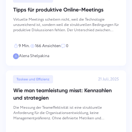
Tipps für produktive Online-Meetings
Virtuelle Meetings scheitern nicht, weil die Technologie
unzureichend ist, sondern weil die strukturellen Bedingungen für
produktive Diskussionen fehlen. Der Unterschied zwischen
einem Meeting, das Entscheidungen liefert, und einem, das ohne
Output Zeit verbraucht, wird fast ausschließlich dad
9 Min.
166 Ansichten
0
Alena Shelyakina
21 Juli, 2025
Taskee und Effizienz
Wie man teamleistung misst: Kennzahlen
und strategien
Die Messung der Teameffektivität ist eine strukturelle
Anforderung für die Organisationsentwicklung, keine
Managementpräferenz. Ohne definierte Metriken und
systematische Bewertung werden Entscheidungen über
Ressourcenzuweisung, Schulungsinvestitionen und