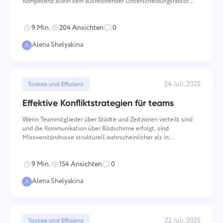
Kompetenz allein kein ausreichender Unterscheidungsfaktor
mehr. Eine starke persönliche Marke schafft die Bedingungen,
um hochwertigere Kunden anzuziehen, höhere Tarife zu ve
9 Min.
204 Ansichten
0
Alena Shelyakina
24 Juli, 2025
Taskee und Effizienz
Effektive Konfliktstrategien für teams
Wenn Teammitglieder über Städte und Zeitzonen verteilt sind
und die Kommunikation über Bildschirme erfolgt, sind
Missverständnisse strukturell wahrscheinlicher als in
Umgebungen am selben Ort. Konflikte in verteilten Teams haben
unterschiedliche Ursachen, entwickeln sich durch
9 Min.
154 Ansichten
0
unterschiedliche
Alena Shelyakina
22 Juli, 2025
Taskee und Effizienz