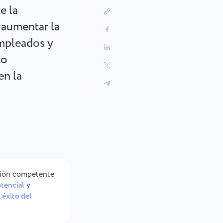
中文 (中国)
Desde el seguimiento de
e la
correcciones de errores hasta la
Kiswahili
planificación de sprints, mantén tu
 aumentar la
Português
flujo de trabajo organizado.
empleados y
Русский
to
Oʻzbek
ไทย
en la
Türkçe
Tiếng Việt
ción competente
otencial
y
 éxito del