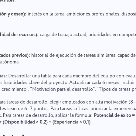
evantes.
ión y deseo):
interés en la tarea, ambiciones profesionales, dispos
lidad de recursos):
carga de trabajo actual, prioridades en compet
tados previos):
historial de ejecución de tareas similares, capaci
 autónoma.
Informar de un error
Contacta con nosotros
ias:
Desarrollar una tabla para cada miembro del equipo con evalu
s habilidades clave del proyecto. Actualizar cada 6 meses. Inclui
Por favor, describe detalladamente el problema que has encontrado,
Sugerir tu función
Informar de un error de traducción
proporcionando información específica, y no dudes en adjuntar cualquier
 crecimiento", "Motivación para el desarrollo", "Tipos de tareas pr
archivo relevante. Tu participación activa nos ayuda a mejorar la
experiencia del usuario, garantizando un mejor servicio para todos.
ara tareas de desarrollo, elegir empleados con alta motivación (
Proporciona una descripción del problema junto con la opción correcta
Nombre
les sean de 6–7 puntos. Para tareas críticas, priorizar la experienc
Función
. Para tareas de desarrollo, aplicar la fórmula:
Potencial de éxito =
 (Disponibilidad × 0,2) + (Experiencia × 0,1)
.
Número de teléfono
Cómo funciona