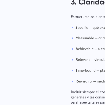
3. Clarida
Estructurar los plan
S
pecific — qué ex
M
easurable — crit
A
chievable — alca
R
elevant — vincul
T
ime-bound — pla
R
ewarding — medi
Incluir siempre el co
generales y las conse
parafrasee la tarea p