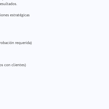
resultados.
iones estratégicas
robación requerida)
os con clientes)