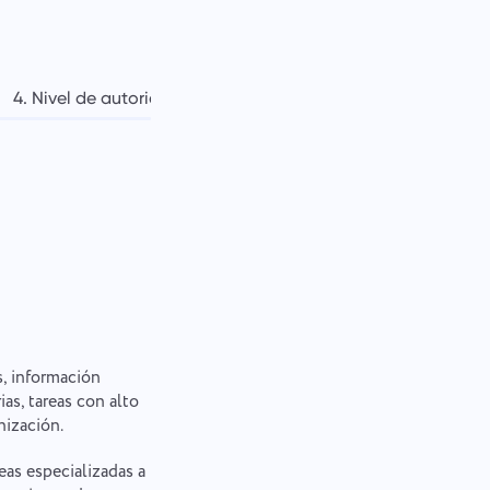
4. Nivel de autoridad
5. Puntos de control
6. Recurs
s, información
ias, tareas con alto
nización.
eas especializadas a