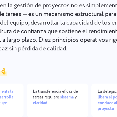
Mantenga sus documentos legales,
Menos caos, más creatividad:
en la gestión de proyectos no es simplement
plazos y equipo alineados en un
Flujos de trabajo de diseño
espacio de trabajo seguro.
simplificados.
de tareas — es un mecanismo estructural para
del equipo, desarrollar la capacidad de los 
Ver todas las soluciones
ultura de confianza que sostiene el rendimien
 a largo plazo. Diez principios operativos rig
caz sin pérdida de calidad.
enta la
La transferencia eficaz de
La delega
sarrolla
tareas requiere
sistema
y
libera el p
ruye
claridad
conduce al
proyecto