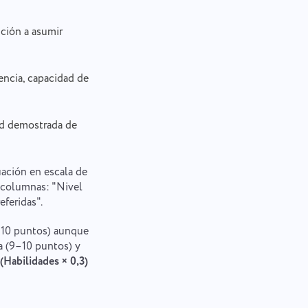
ición a asumir
encia, capacidad de
dad demostrada de
ación en escala de
r columnas: "Nivel
eferidas".
8–10 puntos) aunque
ia (9–10 puntos) y
 (Habilidades × 0,3)