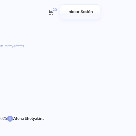
20
Es
Iniciar Sesión
العربية
Azərbaycan
en proyectos
日本語
Informes
Equipos de TI
Bahasa Indonesia
,
Distribuya recursos usando
Planifique, rastree y colabore con
বাংলা
té
informes sobre el tiempo dedicado
facilidad.
o
a cada proyecto
Deutsch
English
Gestión de la empresa
Equipos de marketing
Español
reas
Cree una empresa, invite usuarios y
Planifica, colabora y ejecuta
Français
asigne roles para optimizar el
campañas sin esfuerzo con un
עברית
trabajo en equipo.
espacio de trabajo centralizado
para tu equipo de marketing.
हिन्दी
 2025
Alena Shelyakina
Italiano
Ingeniería