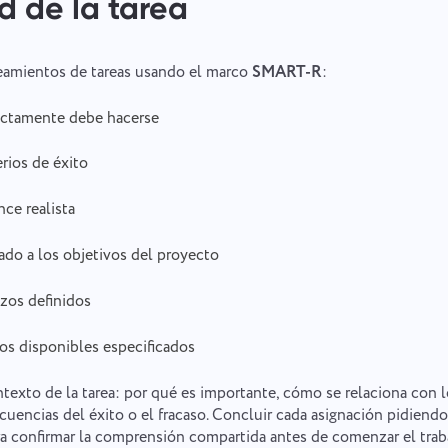
d de la tarea
Your message has been sent
Gracias por ser parte de Taskee
Email
successfully
Subir archivos
or drag and drop
Definitivamente nos familiarizaremos con ello y trataremos de
teamientos de tareas usando el marco
SMART-R
:
implementarlo en el producto. ¡Nos ayudas a mejorar cada día!
We will contact you soon
Examinar archivos
o arrastra y suelta
Tu mensaje
actamente debe hacerse
Al hacer clic en el botón, confirmas tu
Enviar
Sugerir
consentimiento para el procesamiento de
erios de éxito
datos personales.
Al hacer clic en el botón "Enviar", acepta el
Enviar
tratamiento de sus datos personales de acuerdo con
nce realista
Enviar
la
Política de privacidad.
ado a los objetivos del proyecto
zos definidos
os disponibles especificados
ntexto de la tarea: por qué es importante, cómo se relaciona con 
cuencias del éxito o el fracaso. Concluir cada asignación pidiendo
ara confirmar la comprensión compartida antes de comenzar el trab