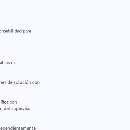
onsabilidad para
lisis ni
ones de solución con
ífica con
ón del supervisor
ndependientemente