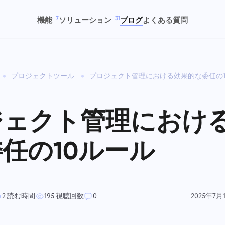
7
31
機能
ソリューション
ブログ
よくある質問
プロジェクトツール
プロジェクト管理における効果的な委任の1
追跡時間
プロジェクト管
タスク
製品開発
スクの時間を追跡し、同僚を監
簡単に時間を追跡し、コラボレー
タスクを作成し、同僚と一緒に
タスク管理を合理化し、進捗
し、手動で時間を追加する
ションし、プロジェクトを管理 –
業して完了したら閉じる
跡し、チームを同期させます
ジェクト管理におけ
すべてが一つのワークスペースで
完結。
任の10ルール
カンバンボード
人事チーム
プロジェクト管理
財務チーム
ンバンボードでタスクを管理
採用、オンボーディング、従業員
プロジェクト情報（ステータス
散らばったツールの混乱なし
、タスクをフィルタリングして
の進捗を簡単に管理します。
グ）とチームのアクティビティ
ファイルを保存し、タスクを
ードを拡張する
か所で管理する
し、財務ワークフローを監督
す。
2 読む時間
195 視聴回数
0
2025年7月
法務チーム
デザインチーム