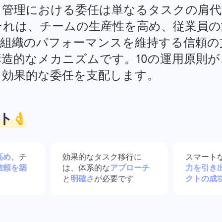
法務文書、締切、チームを一つの
混乱を減らし、創造性を高める
ト管理における委任は単なるタスクの肩
安全なワークスペースで管理。
シンプルなデザインワークフ
ー。
 それは、チームの生産性を高め、従業員
な組織のパフォーマンスを維持する信頼の
すべてのソリューションを見る
造的なメカニズムです。10の運用原則が
く効果的な委任を支配します。
ト
高め
、チ
効果的なタスク移行に
スマート
信頼を築
は、体系的な
アプローチ
力を引き
と
明確さ
が必要です
クトの成