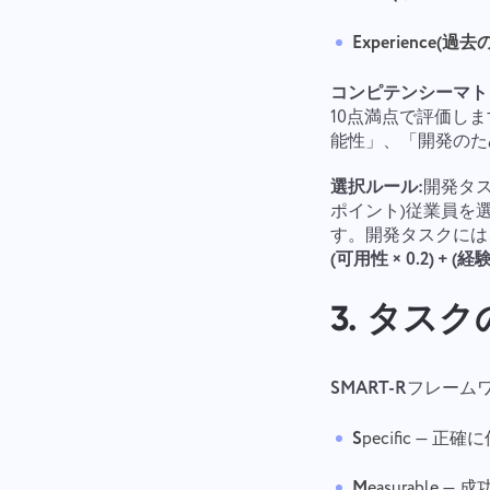
Experience(過去
コンピテンシーマト
10点満点で評価し
能性」、「開発のた
選択ルール:
開発タス
ポイント)従業員を
す。開発タスクには
(可用性 × 0.2) + (経験 
3. タス
SMART-R
フレーム
S
pecific —
M
easurable —