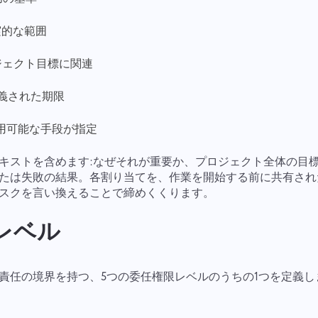
Taskeeの一員でいてくれてありがとう
Your message has been sent
ございます
メールアドレス
successfully
ファイルをアップロード
or drag and drop
 現実的な範囲
私たちはそれに慣れ親しみ、製品に実装するよう努めます。あなたは
 プロジェクト目標に関連
We will contact you soon
私たちが日々成長するのを助けてくれます！
あなたのメッセージ
ブラウズファイル
またはドラッグアンドドロップ
提
— 定義された期限
ボタンをクリックすることで、あなたは情報処理に同意し
案
送信
す
たことを確認します
個人情報.
る
 — 利用可能な手段が指定
「送信」ボタンをクリックすることで、以下のポリシーに
送
従って個人情報が処理されることに同意したものとみなさ
信
送信
れます：
プライバシーポリシー。
キストを含めます:なぜそれが重要か、プロジェクト全体の目
たは失敗の結果。各割り当てを、作業を開始する前に共有され
スクを言い換えることで締めくくります。
のレベル
責任の境界を持つ、5つの委任権限レベルのうちの1つを定義し