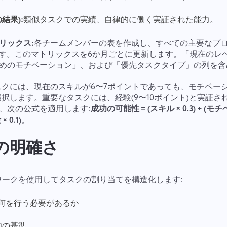
の結果):
類似タスクでの実績、自律的に働く実証された能力。
リックス:
各チームメンバーの表を作成し、すべての主要なプ
ます。このマトリックスを6か月ごとに更新します。「現在のレ
めのモチベーション」、および「優先タスクタイプ」の列を含
クには、現在のスキルが6〜7ポイントであっても、モチベーショ
選択します。重要なタスクには、経験(9〜10ポイント)と実証さ
、次の公式を適用します:
成功の可能性 = (スキル × 0.3) + (モチベ
バグを報告
私達と接続
× 0.1)
。
あなたの機能を提案してください
遭遇した問題を詳細に説明し、特定の情報を提供し、関連するファイ
クの明確さ
翻訳エラーを報告します
ルを自由に添付してください。あなたの積極的な参加は、ユーザーエ
クスペリエンスを改善し、すべての人にとってより良いサービスを確
保するのに役立ちます。
名前
正しいオプションとともに問題の説明を提供する
機能
ワークを使用してタスクの割り当てを構造化します:
 正確に何を行う必要があるか
電話番号
動作方法
 成功の基準