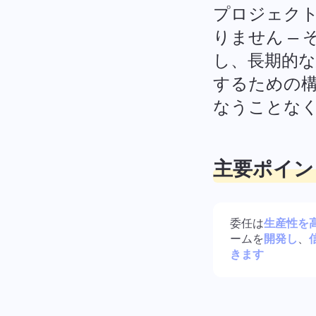
プロジェク
りません —
し、長期的
するための構
なうことな
主要ポイン
委任は
生産性を
ームを
開発し
、
きます