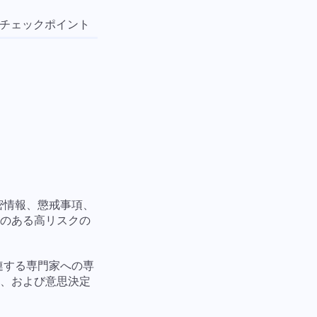
. チェックポイント
6. リソース
7. 可用性
8. 間違い
密情報、懲戒事項、
性のある高リスクの
連する専門家への専
題、および意思決定