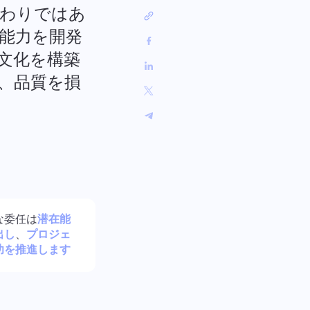
中文 (中国)
:
バグ修正の追跡からスプリント計
代わりではあ
ロ
画まで、ワークフローを整理しま
Kiswahili
しょう。
の能力を開発
Português
文化を構築
Русский
、品質を損
Oʻzbek
ไทย
Türkçe
Tiếng Việt
な委任は
潜在能
出し
、
プロジェ
功を推進します