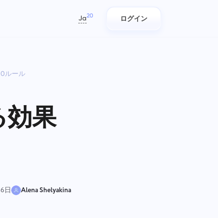
20
Ja
ログイン
العربية
Azərbaycan
0ルール
日本語
レポート
ITチーム
Bahasa Indonesia
作
を追
プロジェクトごとの時間に関する
簡単に計画、追跡、コラボレーシ
বাংলা
。
レポートを使用してリソースを分
ョン。
る効果
配する
Deutsch
English
会社管理
マーケティングチーム
Español
/タ
に、
会社を作成し、ユーザーを招待
マーケティングチームのための集
Français
を1
管理
し、チームワークを最適化するた
中ワークスペースで、キャンペー
עברית
しま
めに役割を割り当てる
ンを計画し、協力し、スムーズに
実行しましょう。
हिन्दी
16日
Alena Shelyakina
Italiano
エンジニアリング