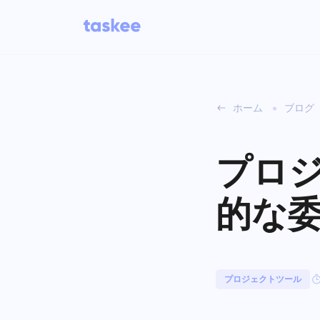
ホーム
ブログ
チーム向け
Taskeeの機能
タ
視
プロ
について学ぶ 7 さらに魅力的な機
業界
能
会社の種類
的な委
カ
し
すべての機能を見る
ボ
プロジェクトツール