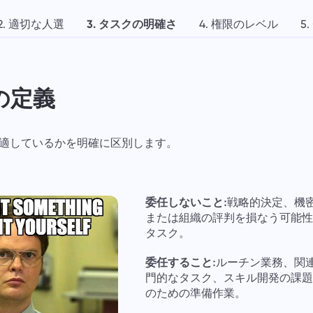
2. 適切な人選
3. タスクの明確さ
4. 権限のレベル
5
クの定義
適しているかを明確に区別します。
委任しないこと:
戦略的決定、機
または組織の評判を損なう可能
タスク。
委任すること:
ルーチン業務、関
門的なタスク、スキル開発の課
のための準備作業。