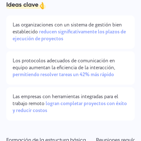
Ideas clave
Gestión de la empresa
Oʻzbek
Cree una empresa, invite usuarios y asigne roles para
optimizar el trabajo en equipo.
ไทย
Las organizaciones con un sistema de gestión bien
establecido
reducen significativamente los plazos de
ejecución de proyectos
Türkçe
Tiếng Việt
Los protocolos adecuados de comunicación en
equipo aumentan la eficiencia de la interacción,
permitiendo resolver tareas un 42% más rápido
Las empresas con herramientas integradas para el
trabajo remoto
logran completar proyectos con éxito
y reducir costos
Formación de la estructura básica
Reuniones regulare