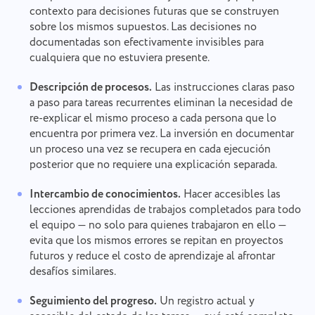
contexto para decisiones futuras que se construyen
sobre los mismos supuestos. Las decisiones no
Informar de un error
Contacta con nosotros
documentadas son efectivamente invisibles para
Informar de un error de
Sugerir tu función
cualquiera que no estuviera presente.
Por favor, describe detalladamente el problema
traducción
que has encontrado, proporcionando información
específica, y no dudes en adjuntar cualquier
Descripción de procesos.
Las instrucciones claras paso
Proporciona una descripción del problema junto
Nombre
archivo relevante. Tu participación activa nos
a paso para tareas recurrentes eliminan la necesidad de
con la opción correcta
Función
ayuda a mejorar la experiencia del usuario,
re-explicar el mismo proceso a cada persona que lo
garantizando un mejor servicio para todos.
encuentra por primera vez. La inversión en documentar
Número de teléfono
un proceso una vez se recupera en cada ejecución
Cómo funciona
posterior que no requiere una explicación separada.
Gracias por ser parte de Taskee
Your message has been sent
Email
Intercambio de conocimientos.
Hacer accesibles las
successfully
Subir archivos
lecciones aprendidas de trabajos completados para todo
Definitivamente nos familiarizaremos con ello y
trataremos de implementarlo en el producto. ¡Nos
el equipo — no solo para quienes trabajaron en ello —
Tu mensaje
We will contact you soon
ayudas a mejorar cada día!
evita que los mismos errores se repitan en proyectos
Al hacer clic en el botón, confirmas tu
Examinar archivos
o arrastra y suelta
consentimiento para el procesamiento de
futuros y reduce el costo de aprendizaje al afrontar
Examinar archivos
o arrastra y suelta
datos personales.
desafíos similares.
Enviar
Sugerir
Enviar
Seguimiento del progreso.
Un registro actual y
Al hacer clic en el botón "Enviar", acepta el
tratamiento de sus datos personales de acuerdo