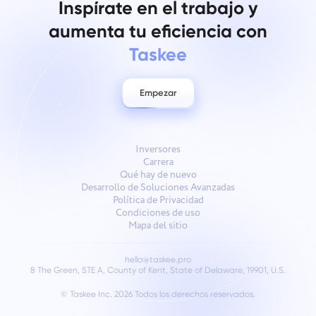
Inspírate en el trabajo y
aumenta tu eficiencia con
Taskee
Empezar
Inversores
Carrera
Qué hay de nuevo
Desarrollo de Soluciones Avanzadas
Política de Privacidad
Condiciones de uso
Mapa del sitio
hello@taskee.pro
8 The Green, STE A, County of Kent, State of Delaware, 19901, U.S.
© Taskee Inc. 2026
Todos los derechos reservados.