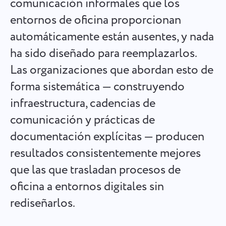
comunicación informales que los
Español
Cree una tarea, trabaje con compañeros y ciérrela cuando
entornos de oficina proporcionan
esté completa
automáticamente están ausentes, y nada
Français
ha sido diseñado para reemplazarlos.
Informes
עברית
Las organizaciones que abordan esto de
Distribuya recursos usando informes sobre el tiempo
dedicado a cada proyecto
forma sistemática — construyendo
हिन्दी
infraestructura, cadencias de
Italiano
Tablero Kanban
comunicación y prácticas de
Gestione las tareas en el tablero Kanban, filtre tareas y
documentación explícitas — producen
中文 (中国)
amplíe su tablero.
resultados consistentemente mejores
Kiswahili
que las que trasladan procesos de
Gestión de proyectos
oficina a entornos digitales sin
Português
Administre la información del proyecto (estados/etiquetas)
rediseñarlos.
y la actividad del equipo en un solo lugar.
Русский