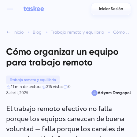
Iniciar Sesión
Back to menu
Back to menu
Inicio
Blog
Trabajo remoto y equilibrio
Cómo organizar un equipo para trabajo remoto
العربية
Para equipos
Funciones de Taskee
Cómo organizar un equipo
Azərbaycan
Conozca sobre 7 más características inspiradoras
para trabajo remoto
Industrias
日本語
Ver todas las funciones
Bahasa Indonesia
Trabajo remoto y equilibrio
Tipo de empresa
11 min de lectura
315 vistas
0
8 abril, 2025
Artyom Dovgopol
বাংলা
Tiempo de seguimiento
Rastrear el tiempo de las tareas, supervisar a los compañeros
El trabajo remoto efectivo no falla
Deutsch
y agregar tiempo manualmente.
porque los equipos carezcan de buena
voluntad — falla porque los canales de
English
Tareas