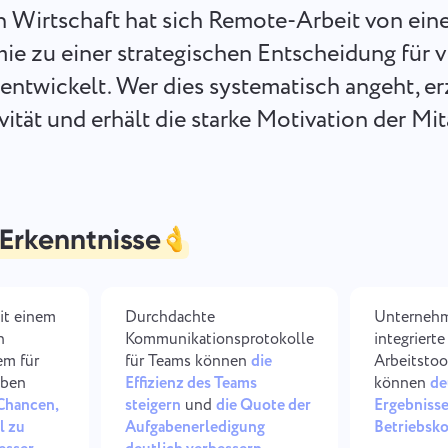
Bewahren Sie Ihre juristischen
Weniger Chaos, mehr Kreativitä
n Wirtschaft hat sich Remote-Arbeit von ein
Dokumente, Fristen und Ihr Team
Einfache Design-Workflows.
an einem sicheren Arbeitsplatz auf.
ie zu einer strategischen Entscheidung für v
twickelt. Wer dies systematisch angeht, erz
Alle Lösungen anzeigen
ität und erhält die starke Motivation der Mit
 Erkenntnisse
it einem
Durchdachte
Unternehm
n
Kommunikationsprotokolle
integriert
m für
für Teams können
die
Arbeitstoo
aben
Effizienz des Teams
können
de
 Chancen,
steigern
und
die Quote der
Ergebnisse
l zu
Aufgabenerledigung
Betriebsko