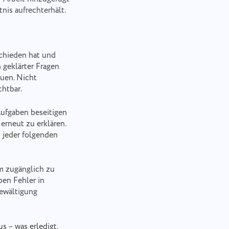
nis aufrechterhält.
schieden hat und
 geklärter Fragen
auen. Nicht
chtbar.
Aufgaben beseitigen
erneut zu erklären.
i jeder folgenden
m zugänglich zu
ben Fehler in
Bewältigung
s – was erledigt,