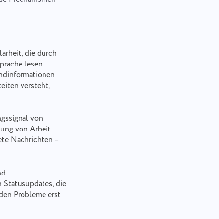
arheit, die durch
prache lesen.
undinformationen
eiten versteht,
ngssignal von
gung von Arbeit
dete Nachrichten –
nd
n Statusupdates, die
rden Probleme erst