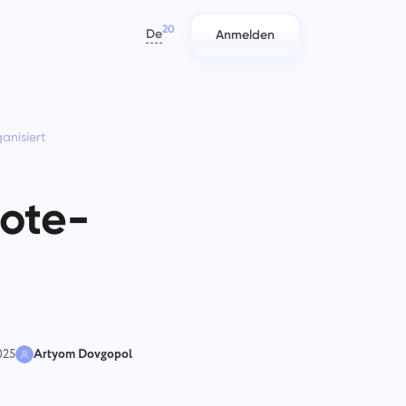
20
De
Anmelden
العربية
Azərbaycan
anisiert
日本語
Berichte
IT-Teams
Bahasa Indonesia
ten
Verteilen Sie Ressourcen mithilfe
Planen, verfolgen und mühelos
বাংলা
en
von Berichten über die auf jedes
zusammenarbeiten.
ote-
Sie
Projekt aufgewendete Zeit.
Deutsch
English
Unternehmensverwaltung
Marketingteams
Español
nen
Erstellen Sie ein Unternehmen,
Planen, zusammenarbeiten und
Français
 an
s
laden Sie Benutzer ein und weisen
Kampagnen mühelos ausführen
עברית
Sie Rollen zu, um die Teamarbeit zu
mit einem zentralisierten
optimieren.
Arbeitsplatz für Ihr
हिन्दी
025
Artyom Dovgopol
Marketingteam.
Italiano
Engineering