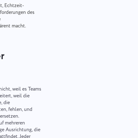
, Echtzeit-
nforderungen des
e
ärent macht.
r
icht, weil es Teams
itert, weil die
, die
en, fehlen, und
ersetzen.
uf mehreren
ige Ausrichtung, die
ttfindet. Jeder