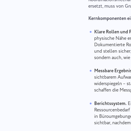
ersetzt, muss von Gru
Kernkomponenten ein
Klare Rollen und 
physische Nähe en
Dokumentierte Rol
und stellen sicher
sondern auch, wie
Messbare Ergebni
sichtbarem Aufwan
widerspiegeln – s
schaffen die Mess
Berichtssystem.
Ei
Ressourcenbedarf i
in Büroumgebungen
sichtbar, nachdem