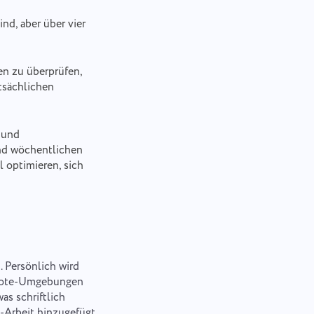
nd, aber über vier
en zu überprüfen,
tsächlichen
 und
und wöchentlichen
 optimieren, sich
 Persönlich wird
emote-Umgebungen
as schriftlich
e-Arbeit hinzugefügt