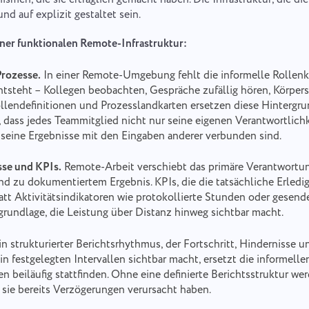
nd auf explizit gestaltet sein.
er funktionalen Remote-Infrastruktur:
Prozesse.
In einer Remote-Umgebung fehlt die informelle Rollenkl
tsteht – Kollegen beobachten, Gespräche zufällig hören, Körpers
lendefinitionen und Prozesslandkarten ersetzen diese Hintergr
, dass jedes Teammitglied nicht nur seine eigenen Verantwortlichk
 seine Ergebnisse mit den Eingaben anderer verbunden sind.
sse und KPIs.
Remote-Arbeit verschiebt das primäre Verantwortu
d zu dokumentiertem Ergebnis. KPIs, die die tatsächliche Erledi
tatt Aktivitätsindikatoren wie protokollierte Stunden oder gesen
grundlage, die Leistung über Distanz hinweg sichtbar macht.
n strukturierter Berichtsrhythmus, der Fortschritt, Hindernisse u
n festgelegten Intervallen sichtbar macht, ersetzt die informelle
 beiläufig stattfinden. Ohne eine definierte Berichtsstruktur we
 sie bereits Verzögerungen verursacht haben.