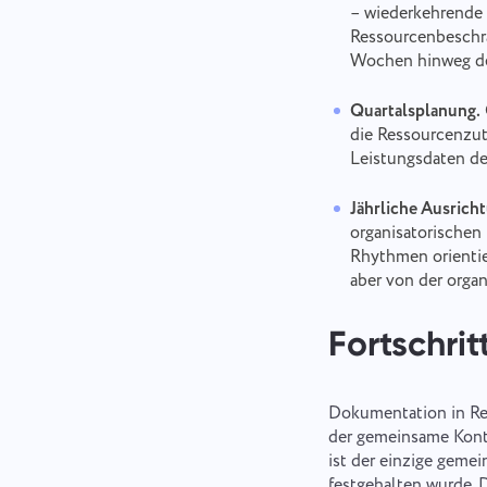
– wiederkehrende 
Ressourcenbeschrä
Wochen hinweg de
Quartalsplanung.
die Ressourcenzut
Leistungsdaten de
Jährliche Ausrich
organisatorischen 
Rhythmen orientie
aber von der orga
Fortschri
Dokumentation in Rem
der gemeinsame Kont
ist der einzige gemei
festgehalten wurde. 