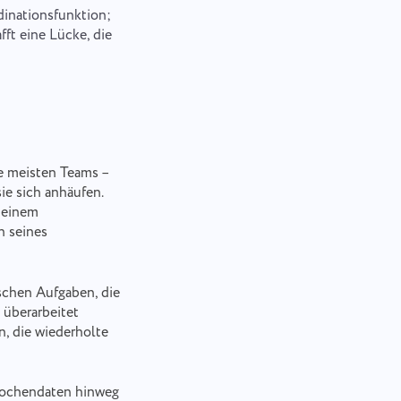
dinationsfunktion;
fft eine Lücke, die
e meisten Teams –
ie sich anhäufen.
 einem
n seines
schen Aufgaben, die
 überarbeitet
, die wiederholte
Wochendaten hinweg