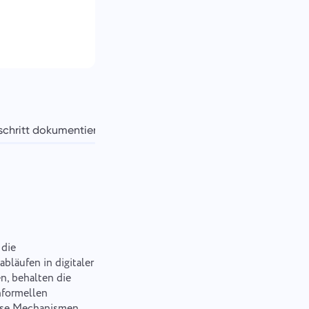
schritt dokumentieren
Kultur und Engagement
Fazit
 die
bläufen in digitaler
n, behalten die
nformellen
diese Mechanismen