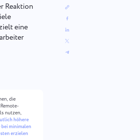
中文 (中国)
t:
Von der Verfolgung von
er Reaktion
Fehlerbehebungen bis zur Planung
Kiswahili
von Sprints – halten Sie Ihren
iele
Português
Arbeitsablauf organisiert.
ielt eine
Русский
arbeiter
Oʻzbek
ไทย
Türkçe
Tiếng Việt
en, die
e Remote-
ls nutzen,
utlich höhere
 bei minimalen
sten erzielen