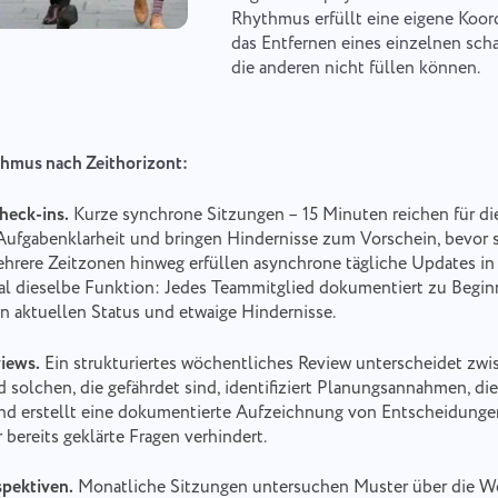
Your message has been sent
Danke, dass Sie Teil von Taskee sind
Rhythmus erfüllt eine eigene Koor
Email
das Entfernen eines einzelnen scha
successfully
die anderen nicht füllen können.
Dateien hochladen
or drag and drop
Wir werden uns damit auf jeden Fall vertraut machen und versuchen, es in
das Produkt zu integrieren. Sie helfen uns, jeden Tag besser zu werden!
We will contact you soon
Ihre Nachricht
Dateien durchsuchen
oder ziehen und ablegen
Durch Klicken auf den Button bestätigen Sie
mus nach Zeithorizont:
Vorschlagen
Ihre Zustimmung zur Verarbeitung von
Senden
personenbezogene Daten.
Durch Klicken auf die Schaltfläche „Senden"
Check-ins.
Kurze synchrone Sitzungen – 15 Minuten reichen für di
stimmen Sie der Verarbeitung Ihrer
Senden
 Aufgabenklarheit und bringen Hindernisse zum Vorschein, bevor s
personenbezogenen Daten gemäß den
Senden
Datenschutzbestimmungen.
hrere Zeitzonen hinweg erfüllen asynchrone tägliche Updates in
 dieselbe Funktion: Jedes Teammitglied dokumentiert zu Begin
en aktuellen Status und etwaige Hindernisse.
iews.
Ein strukturiertes wöchentliches Review unterscheidet zwi
d solchen, die gefährdet sind, identifiziert Planungsannahmen, die
d erstellt eine dokumentierte Aufzeichnung von Entscheidungen
bereits geklärte Fragen verhindert.
pektiven.
Monatliche Sitzungen untersuchen Muster über die 