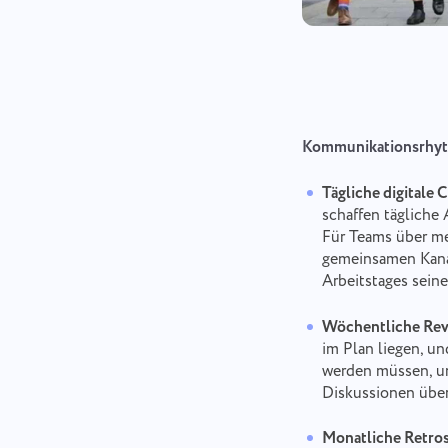
Kommunikationsrhyth
Tägliche digitale 
schaffen tägliche
Für Teams über me
gemeinsamen Kanal
Arbeitstages sein
Wöchentliche Rev
im Plan liegen, un
werden müssen, un
Diskussionen über 
Monatliche Retros