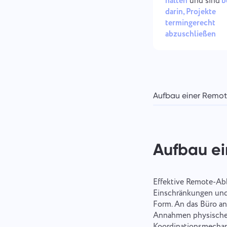
halten
und sind
b
darin, Projekte
termingerecht
abzuschließen
Aufbau einer Remote
Aufbau ei
Effektive Remote-Ab
Einschränkungen und M
Form. An das Büro a
Annahmen physischer 
Koordinationsmechani