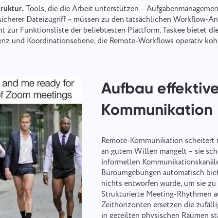
truktur.
Tools, die die Arbeit unterstützen – Aufgabenmanagement
icherer Dateizugriff – müssen zu den tatsächlichen Workflow-A
t zur Funktionsliste der beliebtesten Plattform. Taskee bietet di
nz und Koordinationsebene, die Remote-Workflows operativ koh
Aufbau effektive
Kommunikation
Mit uns in Verbindung treten
Einen Fehler melden
Bitte beschreiben Sie das Problem, auf das Sie gestoßen sind, detailliert
Schlagen Sie Ihre Funktion vor
Einen Übersetzungsfehler melden
Remote-Kommunikation scheitert n
und mit spezifischen Informationen und fügen Sie alle relevanten Dateien
bei. Ihre aktive Beteiligung hilft uns, die Benutzererfahrung zu verbessern
an gutem Willen mangelt – sie sche
und einen besseren Service für alle zu gewährleisten.
Geben Sie eine Beschreibung des Problems zusammen mit der richtigen
Name
informellen Kommunikationskanäle
Option an
Büroumgebungen automatisch biet
Funktion
nichts entworfen wurde, um sie zu 
Strukturierte Meeting-Rhythmen a
Telefonische Nummer
Zeithorizonten ersetzen die zufäll
Wie es funktioniert
in geteilten physischen Räumen sta