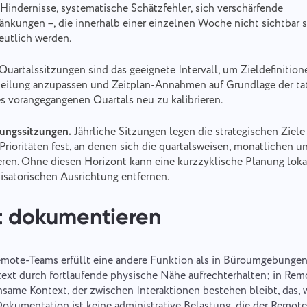
Hindernisse, systematische Schätzfehler, sich verschärfende
nkungen –, die innerhalb einer einzelnen Woche nicht sichtbar si
utlich werden.
Quartalssitzungen sind das geeignete Intervall, um Zieldefinition
eilung anzupassen und Zeitplan-Annahmen auf Grundlage der ta
s vorangegangenen Quartals neu zu kalibrieren.
tungssitzungen.
Jährliche Sitzungen legen die strategischen Ziele
Prioritäten fest, an denen sich die quartalsweisen, monatlichen 
ren. Ohne diesen Horizont kann eine kurzzyklische Planung lokal
nisatorischen Ausrichtung entfernen.
tt dokumentieren
ote-Teams erfüllt eine andere Funktion als in Büroumgebungen.
ext durch fortlaufende physische Nähe aufrechterhalten; in R
nsame Kontext, der zwischen Interaktionen bestehen bleibt, das, w
Dokumentation ist keine administrative Belastung, die der Remot