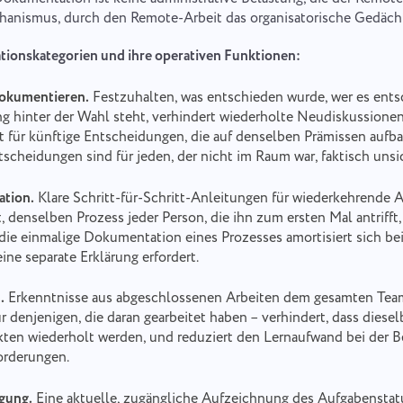
echanismus, durch den Remote-Arbeit das organisatorische Gedächt
ionskategorien und ihre operativen Funktionen:
okumentieren.
Festzuhalten, was entschieden wurde, wer es ent
 hinter der Wahl steht, verhindert wiederholte Neudiskussionen
xt für künftige Entscheidungen, die auf denselben Prämissen aufb
scheidungen sind für jeden, der nicht im Raum war, faktisch unsi
tion.
Klare Schritt-für-Schritt-Anleitungen für wiederkehrende 
 denselben Prozess jeder Person, die ihn zum ersten Mal antrifft, 
 die einmalige Dokumentation eines Prozesses amortisiert sich be
ine separate Erklärung erfordert.
.
Erkenntnisse aus abgeschlossenen Arbeiten dem gesamten Tea
 denjenigen, die daran gearbeitet haben – verhindert, dass diesel
kten wiederholt werden, und reduziert den Lernaufwand bei der 
orderungen.
lgung.
Eine aktuelle, zugängliche Aufzeichnung des Aufgabenstatu