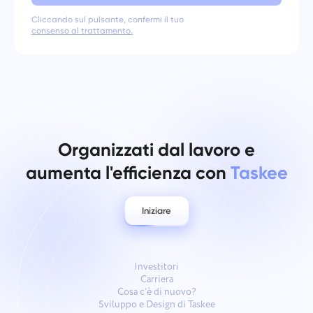
Cliccando sul pulsante, confermi il tuo
consenso al trattamento.
Organizzati dal lavoro e
aumenta l'efficienza con
Taskee
Iniziare
Investitori
Carriera
Cosa c’è di nuovo?
Sviluppo e Design di Taskee