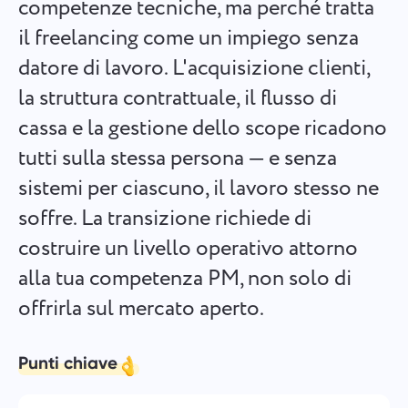
competenze tecniche, ma perché tratta
Español
Crea un compito, lavora su di esso con i colleghi e chiudilo
il freelancing come un impiego senza
quando è completato.
datore di lavoro. L'acquisizione clienti,
Français
la struttura contrattuale, il flusso di
Rapporti
עברית
cassa e la gestione dello scope ricadono
Distribuisci le risorse utilizzando rapporti sul tempo
dedicato a ciascun progetto.
tutti sulla stessa persona — e senza
हिन्दी
sistemi per ciascuno, il lavoro stesso ne
Italiano
Bacheca Kanban
soffre. La transizione richiede di
Gestisci i compiti sulla bacheca Kanban, filtra i compiti ed
costruire un livello operativo attorno
中文 (中国)
espandi la tua bacheca.
alla tua competenza PM, non solo di
Kiswahili
offrirla sul mercato aperto.
Gestione dei progetti
Português
Gestisci le informazioni del progetto (stati/tag) e l'attività
Punti chiave
del team in un unico posto.
Русский