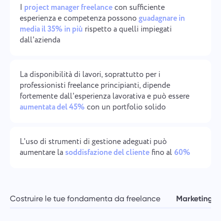
I
project manager freelance
con sufficiente
Gestione aziendale
Oʻzbek
esperienza e competenza possono
guadagnare in
Crea un'azienda, invita utenti e assegna ruoli per
media il 35% in più
rispetto a quelli impiegati
ottimizzare il lavoro di squadra.
ไทย
dall'azienda
Türkçe
La disponibilità di lavori, soprattutto per i
professionisti freelance principianti, dipende
Tiếng Việt
fortemente dall'esperienza lavorativa e può essere
aumentata del 45%
con un portfolio solido
L'uso di strumenti di gestione adeguati può
aumentare la
soddisfazione del cliente
fino al
60%
Costruire le tue fondamenta da freelance
Marketing e 