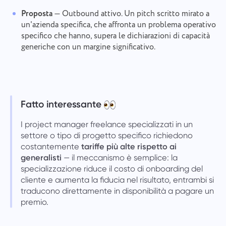
partecipazione attiva ci aiuta a migliorare
all'opzione corretta
l'esperienza degli utenti, garantendo un servizio
Funzionalità
Proposta
— Outbound attivo. Un pitch scritto mirato a
migliore per tutti.
un'azienda specifica, che affronta un problema operativo
Numero di telefono
specifico che hanno, supera le dichiarazioni di capacità
Come funziona
generiche con un margine significativo.
Grazie per essere parte di
Your message has been sent
Email
Taskee
successfully
Carica file
Ci familiarizzeremo sicuramente con esso e
Il vostro messaggio
cercheremo di implementarlo nel prodotto. Ci
We will contact you soon
Fatto interessante
Sfogliare i file
o trascinare e rilasciare
aiuti a migliorare ogni giorno!
Cliccando sul pulsante, confermi il tuo
consenso al trattamento
dati personali.
Sfogliare i file
o trascinare e rilasciare
I project manager freelance specializzati in un
Invia
Suggerire
settore o tipo di progetto specifico richiedono
Inviare
Cliccando sul pulsante "Invia", acconsenti al
costantemente
tariffe più alte rispetto ai
trattamento dei tuoi dati personali in conformità con
Inviare
generalisti
— il meccanismo è semplice: la
il seguente documento:
Informativa sulla privacy.
specializzazione riduce il costo di onboarding del
cliente e aumenta la fiducia nel risultato, entrambi si
traducono direttamente in disponibilità a pagare un
premio.