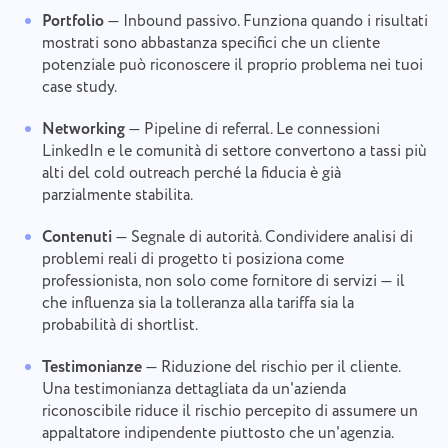
Portfolio
— Inbound passivo. Funziona quando i risultati
mostrati sono abbastanza specifici che un cliente
potenziale può riconoscere il proprio problema nei tuoi
case study.
Networking
— Pipeline di referral. Le connessioni
LinkedIn e le comunità di settore convertono a tassi più
alti del cold outreach perché la fiducia è già
parzialmente stabilita.
Contenuti
— Segnale di autorità. Condividere analisi di
problemi reali di progetto ti posiziona come
professionista, non solo come fornitore di servizi — il
che influenza sia la tolleranza alla tariffa sia la
probabilità di shortlist.
Segnalazione di un bug
Connettiti con noi
Testimonianze
— Riduzione del rischio per il cliente.
Segnalare un errore di
Una testimonianza dettagliata da un'azienda
Suggerisci la tua funzionalità
Si prega di descrivere dettagliatamente il problema
traduzione
riconoscibile riduce il rischio percepito di assumere un
riscontrato, fornendo informazioni specifiche, e di
allegare eventuali file rilevanti. La vostra
appaltatore indipendente piuttosto che un'agenzia.
Fornire una descrizione del problema insieme
Nome