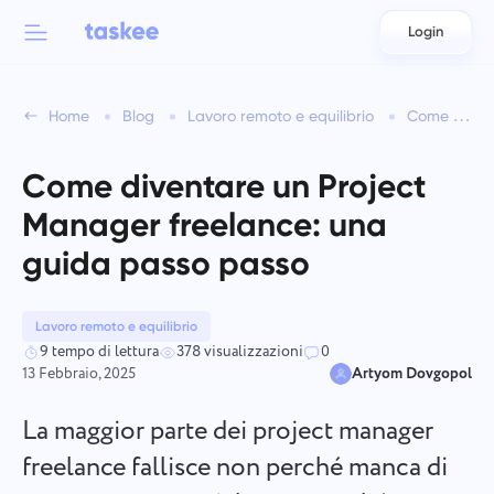
Login
Back to menu
Back to menu
Home
Blog
Lavoro remoto e equilibrio
Come diventare un Project Manager freelance: una guida passo passo
العربية
Per squadre
Funzionalità di Taskee
Come diventare un Project
Azərbaycan
Scopri di più su 7 più funzionalità ispiratrici
Manager freelance: una
Industrie
日本語
guida passo passo
Vedi tutte le funzionalità
Bahasa Indonesia
Tipo di azienda
Lavoro remoto e equilibrio
বাংলা
Tempo di tracciamento
9 tempo di lettura
378 visualizzazioni
0
13 Febbraio, 2025
Artyom Dovgopol
Monitora il tempo dedicato ai compiti, osserva i colleghi e
Deutsch
aggiungi manualmente il tempo.
La maggior parte dei project manager
English
freelance fallisce non perché manca di
Compiti