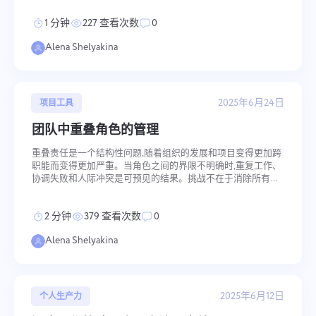
不是假设标准工作流程会原封不动地转移到移动环境中。 关键
1 分钟
227 查看次数
0
要点 在旅途中保持高效从清晰的任务规划和时区意识开始 可以
在任何地方创建专注的工作空间 — 它是关于结构,而不是位置
Alena Shelyakina
保持工作与休息之间的健康平衡对能量和创造力至关重要 智能
规划 旅行期间的生产力始于出发之前。
与我们联系
报告错误
2025年6月24日
项目工具
报告翻译错误
建议您的功能
请详细描述您遇到的问题，提供具体信息，并随
团队中重叠角色的管理
提供问题描述和正确选项
时附上任何相关文件。您的积极参与有助于我们
名称
改善用户体验，确保为所有人提供更好的服务
重叠责任是一个结构性问题,随着组织的发展和项目变得更加跨
功能
职能而变得更加严重。当角色之间的界限不明确时,重复工作、
协调失败和人际冲突是可预见的结果。挑战不在于消除所有重
电话号码
叠 — 某种程度的功能交叉是不可避免的,甚至是有用的 — 而是
使重叠变得自觉和可管理,而不是偶然和破坏性的。 关键要点
它是如何工作的
2 分钟
379 查看次数
0
重叠源于不明确的角色和对独立的追求 责任管理需要 RACI、
Your message has been sent
感谢您成为 Taskee 的一部分
同步和能力矩阵 重要的是使交叉点自觉和可管理,而不是完全消
邮箱
Alena Shelyakina
successfully
除它们 介绍 责任重叠的根本原因通常是角色边界不明确 — 特
别是在营销人员与开发人员互动
上传文件
我们一定会熟悉它，并尽力将其实施到产品中。
浏览文件
或拖放
您帮助我们每天都在变得更好！
We will contact you soon
您的信息
浏览文件
或拖放
2025年6月12日
个人生产力
点击按钮即表示您同意处理您的信息
个人数据.