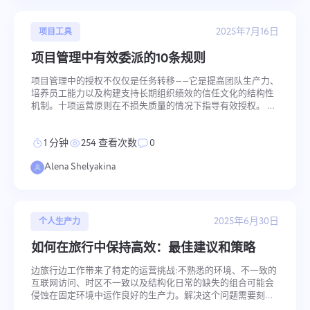
2025年7月16日
项目工具
项目管理中有效委派的10条规则
项目管理中的授权不仅仅是任务转移——它是提高团队生产力、
培养员工能力以及构建支持长期组织绩效的信任文化的结构性
机制。十项运营原则在不损失质量的情况下指导有效授权。 关
键要点 授权提高生产力,发展您的团队,并建立信任 有效的任务
转移需要系统的方法和清晰度 明智的授权释放潜力并推动项目
1 分钟
254 查看次数
0
成功 1. 定义任务 清楚地区分哪些任务适合授权。 不要授权:战
略决策、机密信息、纪律事项或可能损害组织声誉的高风险任
Alena Shelyakina
务。 要授权:例行操作、向相
2025年6月30日
个人生产力
如何在旅行中保持高效：最佳建议和策略
边旅行边工作带来了特定的运营挑战:不熟悉的环境、不一致的
互联网访问、时区不一致以及结构化日常的缺失的组合可能会
侵蚀在固定环境中运作良好的生产力。解决这个问题需要刻意
准备 — 在规划、工作空间配置、自律实践和数字工具方面 — 而