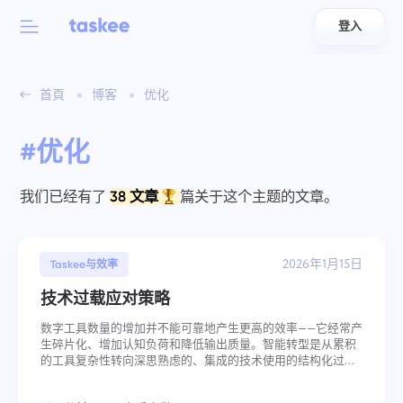
登入
Back to menu
Back to menu
首頁
博客
优化
العربية
适用于团队
Taskee 功能
#优化
Azərbaycan
了解 7 更多鼓舞人心的功能
行业
日本語
我们已经有了
38 文章
篇关于这个主题的文章。
查看所有功能
Bahasa Indonesia
公司类型
2026年1月15日
Taskee与效率
বাংলা
跟踪时间
技术过载应对策略
追踪任务时间，监控同事，并手动添加时间
Deutsch
数字工具数量的增加并不能可靠地产生更高的效率——它经常产
生碎片化、增加认知负荷和降低输出质量。智能转型是从累积
的工具复杂性转向深思熟虑的、集成的技术使用的结构化过
English
任务
程。目标不是为了减少工具而减少工具,而是让工具作为一个连
贯的系统运作,而不是相互竞争的注意力需求的集合。 关键要点
创建任务，与同事合作完成任务并在完成后关闭