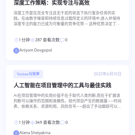
深度工作策略：实现专注与高效
建议
发送
发送
发送
深度工作是在完全专注且无干扰的状态下执行复杂任务的实
点击"发送"按钮，即表示您同意按照以下文件处理您的个
践。在由数字噪音和持续信息过载所定义的环境中,进入并保持
人数据：
隐私政策。
深度专注的能力已成为可衡量的竞争优势 — 这种优势决定了认
知要求高的工作的完成质量和速度。 关键要点 深度工作提升专
注力和生产力,帮助您在更短的时间内取得更好的成果 时间块管
1 分钟
287 查看次数
0
理、数字卫生和专注仪式等经过验证的策略有助于进入深度专
注状态 通过逐步建立无干扰深度工作时段的习惯,从小处开始
Artyom Dovgopol
介绍 在当今的工作环境中,不受干扰地专注于认知要求高的任务
的能力已成为决定专业产出质量的关键因素。
2025年6月10日
Taskee与效率
人工智能在项目管理中的工具与最佳实践
AI在项目管理中的实用价值不在于取代人类判断,而在于扩展该
判断可以操作的范围和准确性。现代项目产生的数据量——时间
表、依赖关系、资源利用、风险信号——超出了手动跟踪可以可
靠处理的范围。AI工具通过自动化项目管理的数据密集型组件
来解决这一问题,将情境性、关系性和战略性元素留给负责的人
1 分钟
349 查看次数
0
员。 关键要点 AI最小化风险——多一个捕捉错误的过滤器总是
好事 工具的选择取决于团队和项目——团队规模和任务类型决
Alena Shelyakina
定最佳解决方案 实施需要系统的方法——逐步扩展和KPI跟踪至