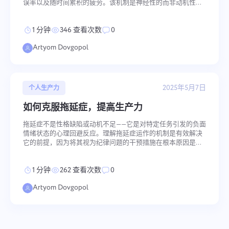
误率以及随时间累积的疲劳。该机制是神经性的而非动机性的
——大脑在自然的表现周期中运作,与这些周期对抗而不是顺应
它们,无论投入多少小时,都会减少总有效产出。战略性休息不是
1 分钟
346 查看次数
0
对减少努力的让步;它们是使持续高质量工作成为可能的条件。
关键要点 战略性休息——不同类型的休息(身体、认知、社交)服
Artyom Dovgopol
务于不同的恢复目的 生产力悖论——为了实现更多,你需要战略
性地少工作 有效休息的文化——组织层面的系统化休息方法提
升
2025年5月7日
个人生产力
如何克服拖延症，提高生产力
拖延症不是性格缺陷或动机不足——它是对特定任务引发的负面
情绪状态的心理回避反应。理解拖延症运作的机制是有效解决
它的前提，因为将其视为纪律问题的干预措施在根本原因是情
绪调节、完美主义或对失败的恐惧时，会产生有限的效果。 关
键要点 拖延不是懒惰，而是一种心理防御机制——它作为一种
1 分钟
262 查看次数
0
避免压力、对失败的恐惧或完美主义压力的方式而出现 简单的
正念和反思练习能够加强自律 心理策略可以帮助对抗拖延：转
Artyom Dovgopol
变思维方式、提升自尊和管理任务都能减少内部障碍 我们为什
么会拖延？ 拖延是一个复杂的心理过程，根植于大脑