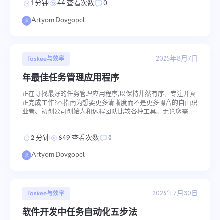
1 分钟
44 查看次数
0
过多的数字工具降低专注度、引起超负荷并增加时间浪费 智能
Español
转型是一种包含审计、集成、自动化和培训的策略 智能技术管
Artyom Dovgopol
理减少压力、提升生产力并改善工作质量 引言 当使用中的
Français
报告
使用按项目花费时间的报告分配资源
עברית
2025年8月7日
Taskee与效率
年最佳任务管理应用程序
हिन्दी
看板
正在寻找最好的任务管理应用程序,以保持井然有序、专注并真
在看板上管理任务，筛选任务并扩大您的看板
正完成工作?本指南为想要更多清晰度而不是更多噪音的自由职
Italiano
业者、初创公司创始人和远程团队比较各种工具。无论您需要
极简的待办事项列表、团队仪表板还是基于日历的计划,我们都
按用例、定价和实际适用性对顶级工具进行分类。跳过冗余
中文 (中国)
项目管理
2 分钟
649 查看次数
0
—— 找到适合您工作方式的工具。 TL;DR 顶级任务管理应用程
序 Taskee Todoist ClickUp Trello Notion Asana TickTick Motion
在一个地方管理项目信息（状态/标签）和团队活动
Artyom Dovgopol
Sunsama
Kiswahili
Português
公司管理
2025年7月30日
Taskee与效率
创建公司，邀请用户并分配角色以优化团队协作
Русский
软件开发中任务自动化五步法