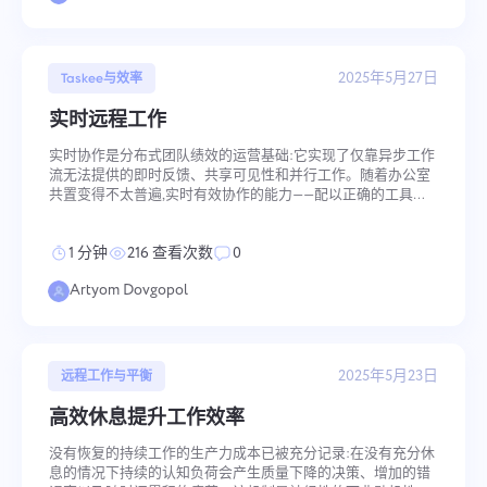
关重要 介绍 AI正在越来越多的项
2025年5月27日
Taskee与效率
实时远程工作
实时协作是分布式团队绩效的运营基础:它实现了仅靠异步工作
流无法提供的即时反馈、共享可见性和并行工作。随着办公室
共置变得不太普遍,实时有效协作的能力——配以正确的工具、
清晰的流程和明确的沟通规范——决定了分布式团队从问题识别
到解决输出能多快速准确地推进。 关键要点 实时协作通过实现
1 分钟
216 查看次数
0
即时反馈、透明度和并行工作来提升团队生产力 选择合适的工
具很重要,但成功取决于清晰的流程、明确的角色和智能的沟通
Artyom Dovgopol
习惯 有效的协作不在于持续在线——而在于创建无缝、专注和
结构良好的工作流程 实时协作的好处 实时协作
2025年5月23日
远程工作与平衡
高效休息提升工作效率
没有恢复的持续工作的生产力成本已被充分记录:在没有充分休
息的情况下持续的认知负荷会产生质量下降的决策、增加的错