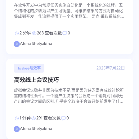
在软件开发中为常规任务实施自动化是一个系统化的过程。五
Oʻzbek
个结构化的步骤为以产生可衡量、可维护结果的方式将自动化
集成到开发工作流程提供了一个实用框架。 要点 采取系统化的
选择和实施自动化的方法很重要 自动化释放时间用于创造性工
ไทย
作并提高质量 自动化的持续维护和改进确保长期成功 为什么要
2 分钟
263 查看次数
0
自动化? 反复手动执行部署、测试和报告任务消耗了可用于架
Türkçe
构、复杂问题解决和新功能开发的开发时间。在软件开发中自
Alena Shelyakina
动化常规任务会产生以下运营效益: 提高生产力: 当自动化系统
处理单调流程时,开发人员可以
Tiếng Việt
2025年7月22日
Taskee与效率
高效线上会议技巧
虚拟会议失败并非因为技术不足,而是因为缺乏富有成效讨论所
需的结构性条件。一个能产生决策的会议与一个消耗时间却无
产出的会议之间的区别,几乎完全取决于会议开始前发生了什
么、会议如何进行,以及会议结束后立即采取了什么行动。 要点
富有成效的在线会议始于明确的目标、议程和准备 强大的主持
1 分钟
291 查看次数
0
人、活跃的摄像头和结构化的参与者参与是有效沟通的基础 会
议成功取决于会后采取的行动 常见问题 虚拟会议失败的根本原
Alena Shelyakina
因是结构性且可预测的。识别它们是解决它们的先决条件: