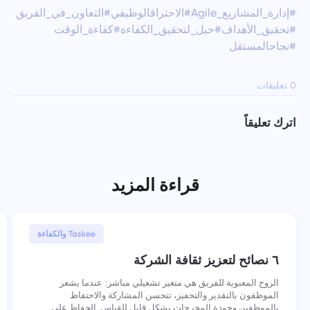
#إدارة_المشاريع_Agile
#الاحتراقالوظيفي
#التعاون_في_الفريق
#تحقيق_الأهداف
#حيل_لتحقيق_الكفاءة
#كفاءة_الوقت
#نجاحالمستقل
0 تعليقات
اترك تعليقاً
قراءة المزيد
30 يناير, 2026
Taskee والكفاءة
٦ نصائح لتعزيز ثقافة الشركة
الروح المعنوية للفريق هي متغير تشغيلي مباشر: عندما يشعر
الموظفون بالتقدير والتحفيز، تتحسن المشاركة والاحتفاظ
بالموظفين وجودة المخرجات بشكل قابل للقياس. الحفاظ على