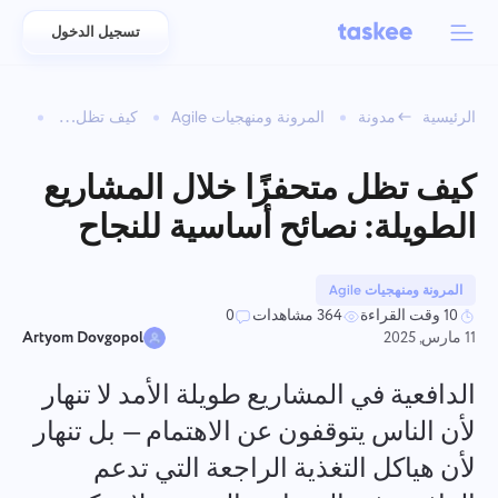
تسجيل الدخول
Back to menu
Back to menu
الرئيسية
مدونة
المرونة ومنهجيات Agile
كيف تظل متحفزًا خلال المشاريع الطويلة: نصائح أساسية للنجاح
العربية
للفرق
ميزات Taskee
كيف تظل متحفزًا خلال المشاريع
Azərbaycan
تعرّف على 7 المزيد من الميزات الملهمة
الطويلة: نصائح أساسية للنجاح
الصناعات
日本語
عرض جميع الميزات
Bahasa Indonesia
المرونة ومنهجيات Agile
نوع الشركة
10 وقت القراءة
364 مشاهدات
0
11 مارس, 2025
Artyom Dovgopol
বাংলা
تتبع الوقت
تتبع وقت المهام، ومراقبة الزملاء، وإضافة الوقت يدويًا
الدافعية في المشاريع طويلة الأمد لا تنهار
Deutsch
لأن الناس يتوقفون عن الاهتمام — بل تنهار
لأن هياكل التغذية الراجعة التي تدعم
English
المهام
إنشاء مهمة، والعمل عليها مع الزملاء وإغلاقها عند اكتمالها