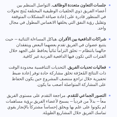
جلسات التعاون متعددة الوظائف.
التواصل المنظم بين
أعضاء الفريق ذوي الخلفيات الوظيفية المختلفة يُنتج تحولات
في المنظور قادرة على إعادة صياغة المشكلات المتوقفة
وتقليل رؤية النفق التي يخلقها الانغماس المطول في مجال
واحد.
شراكات الدافعية بين الأقران.
هياكل المساءلة الثنائية — حيث
يتتبع عضوان في الفريق تقدم بعضهما البعض ويتفقدان
حالهما بانتظام — تخلق التزاماً ثنائياً يحافظ على الجهد خلال
الفترات التي تكون فيها الدافعية الفردية غير كافية.
فعاليات تحديات الفريق.
التحديات التنافسية محدودة الوقت
ذات النتائج المُعرّفة تخلق مشاركة حادة توفر إعادة ضبط
تحفيزية خلال تراجع منتصف المشروع حين يكون الحفاظ
على المشاركة المتواصلة أصعب ما يكون.
التصور الجماعي للتقدم.
مراجعة التقدم على مستوى الفريق
معاً — بدلاً من فردياً — يسمح لأعضاء الفريق برؤية مساهمات
لم يكونوا على علم بها ويخلق إحساساً مشتركاً بالإنجاز يقوي
تماسك الفريق خلال المشاريع الطويلة.