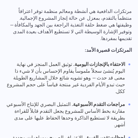
مرتكزات الدافعية هي أنشطة ومعالم منظمة توفر اعترافاً
منتظماً بالتقدم، بمعزل عن حالة إنجاز المشروع الإجمالية.
وظيفتها هي ضغط حلقة التغذية الراجعة بين الجهد والمكافأة —
وتوفير الإشارة الوسيطة التي لا تستطيع الأهداف بعيدة المدى
تقديمها بمفردها.
المرتكزات قصيرة الأمد:
الاحتفاء بالإنجازات اليومية.
توثيق العمل المنجز في نهاية
اليوم يُنشئ سجلاً ملموساً يقاوم الإحساس بأن لا شيء ذا
معنى قد حدث — وهو تشويه شائع خلال المشاريع الطويلة
حيث تبدو الأيام الفردية غير منتجة قياساً على حجم المشروع
ككل.
مراجعات التقدم الأسبوعية.
التمثيل البصري للإنتاج الأسبوعي
مقارنة بخط الأساس للمشروع يجعل التقدم قابلاً للقراءة
بطريقة لا تستطيع الذاكرة وحدها الحفاظ عليها على مدى
أشهر.
لحظات تقدير الفريق.
الاعتراف الصريح بمساهمات محددة