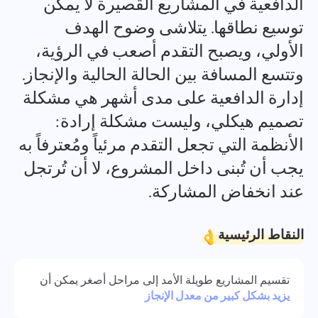
الدافعية في المشاريع القصيرة لا يمكن
Español
توسيع نطاقها. يتلاشى وضوح الهدف
الأولي، ويصبح التقدم أصعب في الرؤية،
Français
التقارير
وتتسع المسافة بين الحالة الحالية والإنجاز.
توزيع الموارد باستخدام تقارير الوقت المستغرق لكل مشروع
עברית
إدارة الدافعية على مدى أشهر هي مشكلة
تصميم هيكلي، وليست مشكلة إرادة:
हिन्दी
لوحة كانبان
الأنظمة التي تجعل التقدم مرئياً ومُعترفاً به
إدارة المهام على لوحة كانبان، تصفية المهام وتوسيع اللوحة
Italiano
الخاصة بك
يجب أن تُبنى داخل المشروع، لا أن تُرتجل
عند انخفاض المشاركة.
中文 (中国)
إدارة المشاريع
Kiswahili
إدارة معلومات المشروع (الحالات/العلامات) وأنشطة الفريق في
النقاط الرئيسية
مكان واحد
Português
تقسيم المشاريع طويلة الأمد إلى مراحل أصغر يمكن أن
إدارة الشركة
يزيد بشكل كبير من معدل الإنجاز
Русский
قم بإنشاء شركة، ودعوة المستخدمين وتعيين الأدوار لتحسين