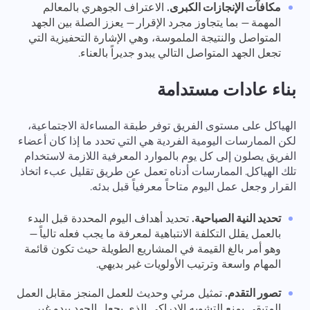
مكافآت الإنجازات الكبرى.
الاعتراف الجوهري بالمعالم
المهمة — بما يتجاوز مجرد الإقرار — يعزز الصلة بين الجهد
المتواصل والنتيجة الملموسة، وهي الإشارة التحفيزية التي
تجعل الجهد المتواصل التالي يبدو جديراً بالعناء.
بناء عادات مستدامة
الهياكل على مستوى الفريق توفر طبقة المساءلة الاجتماعية،
لكن الممارسات اليومية الفردية هي التي تحدد ما إذا كان أعضاء
الفريق يصلون إلى كل يوم بالموارد المعرفية اللازمة لاستخدام
تلك الهياكل. الممارسات أدناه تعمل عن طريق تقليل عبء اتخاذ
القرار وجعل عمل اليوم متاحاً معرفياً قبل بدئه.
تحديد النية الصباحية.
تحديد أهداف اليوم المحددة قبل البدء
بالعمل يقلل التكلفة الانتباهية لمعرفة ما يجب فعله تالياً —
وهو أمر بالغ القيمة في المشاريع الطويلة حيث تكون قائمة
المهام واسعة وترتيب الأولويات غير بديهي.
تصور التقدم.
تمثيل مرئي وحديث للعمل المنجز مقابل العمل
المتبقي يمنع التشويه الإدراكي الذي يجعل الجهد يبدو غير