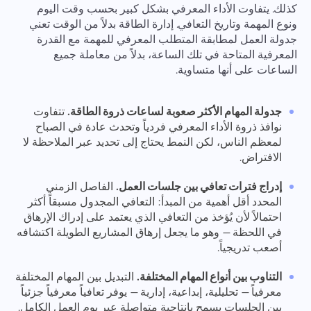
المستخدم ، وضمان خدمة أفضل للجميع.
الميزة
كذلك. يتفاوت الأداء المعرفي بشكل كبير بحسب وقت اليوم
ونوع المهمة وتاريخ التعافي. إدارة الطاقة بدلاً من الوقت تعني
رقم التليفون
جدولة العمل لمطابقة المتطلب المعرفي للمهمة مع القدرة
كيف يعمل
المعرفية المتاحة في تلك الساعة، بدلاً من معاملة جميع
Your message has been sent
الساعات على أنها متساوية.
شكرًا لأنك جزء من Taskee
البريد الإلكتروني
successfully
تحميل الملفات
سنتعرف عليه بالتأكيد وسنحاول تنفيذه في المنتج.
جدولة المهام الأكثر صعوبة لساعات ذروة الطاقة.
تتفاوت
تصفح الملفات
أو سحب وإسقاط
تساعدنا في التحسن كل يوم!
We will contact you soon
رسالتك
نوافذ ذروة الأداء المعرفي فردياً وتحدث عادة في الصباح
بالنقر على الزر، تؤكد موافقتك على معالجة
تصفح الملفات
أو سحب وإسقاط
لمعظم الناس، لكن النمط يحتاج إلى تحديد عبر الملاحظة لا
البيانات الشخصية.
الافتراض.
إرسال
اقترح
إرسال
إدراج فترات تعافي بين جلسات العمل.
الفاصل الزمني
إرسال
بالنقر على زر "إرسال"، فإنك توافق على معالجة بياناتك
المحدد أقل أهمية من المبدأ: التعافي المجدول مسبقاً أكثر
الشخصية وفقًا للوثيقة التالية:
سياسة الخصوصية.
احتمالاً لأن يُؤخذ من التعافي الذي يعتمد على إدراك الإرهاق
في اللحظة — وهو ما يجعل إرهاق المشاريع الطويلة اكتشافه
أصعب تدريجياً.
التناوب بين أنواع المهام المختلفة.
التبديل بين المهام المختلفة
معرفياً — تحليلية، إبداعية، إدارية — يوفر تعافياً معرفياً جزئياً
بين الجلسات يسمح بإنتاجية متواصلة عبر يوم العمل الكامل.