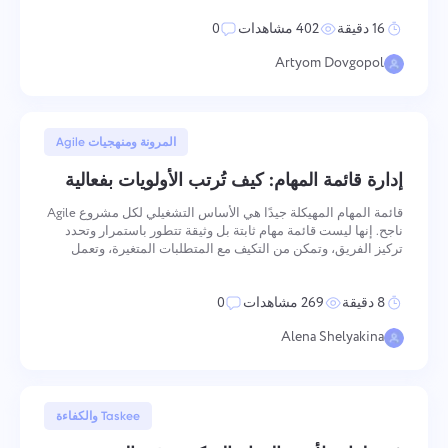
معلومات للفرق أو تخطيط قائم على التقويم، نحن نقسم
Español
16 دقيقة
402 مشاهدات
0
Artyom Dovgopol
Français
التقارير
توزيع الموارد باستخدام تقارير الوقت المستغرق لكل مشروع
עברית
4 أغسطس, 2025
المرونة ومنهجيات Agile
हिन्दी
لوحة كانبان
إدارة قائمة المهام: كيف تُرتب الأولويات بفعالية
إدارة المهام على لوحة كانبان، تصفية المهام وتوسيع اللوحة
قائمة المهام المهيكلة جيدًا هي الأساس التشغيلي لكل مشروع Agile
Italiano
الخاصة بك
ناجح. إنها ليست قائمة مهام ثابتة بل وثيقة تتطور باستمرار وتحدد
تركيز الفريق، وتمكن من التكيف مع المتطلبات المتغيرة، وتعمل
كمصدر الحقيقة الوحيد لجميع المشاركين في المشروع. الفرق بين
中文 (中国)
قائمة مهام تحفز التسليم وأخرى تخلق الارتباك يكمن ب
إدارة المشاريع
8 دقيقة
269 مشاهدات
0
Kiswahili
إدارة معلومات المشروع (الحالات/العلامات) وأنشطة الفريق في
Alena Shelyakina
مكان واحد
Português
إدارة الشركة
30 يوليو, 2025
Taskee والكفاءة
Русский
قم بإنشاء شركة، ودعوة المستخدمين وتعيين الأدوار لتحسين