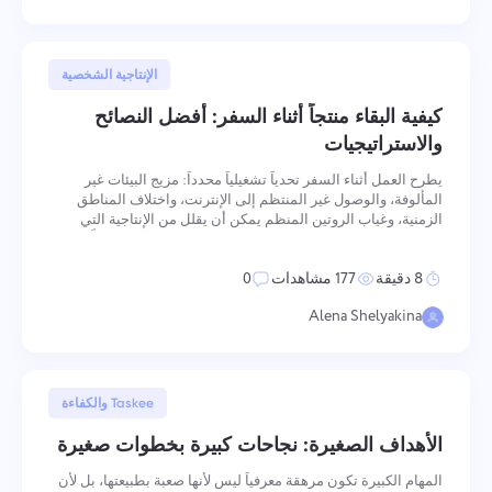
30 يونيو, 2025
الإنتاجية الشخصية
كيفية البقاء منتجاً أثناء السفر: أفضل النصائح
والاستراتيجيات
يطرح العمل أثناء السفر تحدياً تشغيلياً محدداً: مزيج البيئات غير
المألوفة، والوصول غير المنتظم إلى الإنترنت، واختلاف المناطق
الزمنية، وغياب الروتين المنظم يمكن أن يقلل من الإنتاجية التي
تعمل بشكل جيد في بيئة ثابتة. تتطلب معالجة هذا الأمر إعداداً
متعمداً — في التخطيط، وتكوين مساحة العمل، وممارسا
8 دقيقة
177 مشاهدات
0
Alena Shelyakina
24 يونيو, 2025
Taskee والكفاءة
الأهداف الصغيرة: نجاحات كبيرة بخطوات صغيرة
المهام الكبيرة تكون مرهقة معرفياً ليس لأنها صعبة بطبيعتها، بل لأن