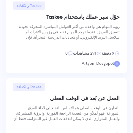
بالنقر على الزر، تؤكد موافقتك على معالجة
4 يونيو, 2025
تصفح الملفات
أو سحب وإسقاط
Taskee والكفاءة
البيانات الشخصية.
حوّل سير عملك باستخدام Taskee
إرسال
اقترح
إرسال
رؤية المهام هي واحدة من أكثر العوامل المباشرة المحركة لجودة
إرسال
بالنقر على زر "إرسال"، فإنك توافق على معالجة بياناتك
تنسيق الفريق. عندما توجد المهام فقط في رؤوس الأفراد، أو
الشخصية وفقًا للوثيقة التالية:
سياسة الخصوصية.
سلاسل البريد الإلكتروني، أو محادثات الدردشة المجزأة، فإن
المعلومات اللازمة لتحديد الأولويات وإلغاء حظر العمل وتسليمه لا
تكون متاحة للأشخاص الذين يحتاجونها. تتناول لوحات المهام في
9 دقيقة
291 مشاهدات
0
Artyom Dovgopol
27 مايو, 2025
Taskee والكفاءة
العمل عن بُعد في الوقت الفعلي
التعاون في الوقت الفعلي هو الأساس التشغيلي لأداء الفرق
الموزعة: فهو يُمكّن من التغذية الراجعة الفورية، والرؤية المشتركة،
والعمل المتوازي الذي لا يمكن لتدفقات العمل غير المتزامنة فقط أن
توفره. مع تراجع شيوع التموضع المشترك المكتبي، فإن القدرة على
التعاون بفعالية في الوقت الفعلي — مع الأدوات الم