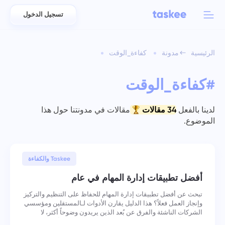
تسجيل الدخول
Back to menu
Back to menu
الرئيسية
مدونة
كفاءة_الوقت
العربية
للفرق
ميزات Taskee
#كفاءة_الوقت
Azərbaycan
تعرّف على 7 المزيد من الميزات الملهمة
الصناعات
日本語
لدينا بالفعل
34 مقالات
مقالات في مدونتنا حول هذا
عرض جميع الميزات
الموضوع.
Bahasa Indonesia
نوع الشركة
বাংলা
7 أغسطس, 2025
تتبع الوقت
Taskee والكفاءة
تتبع وقت المهام، ومراقبة الزملاء، وإضافة الوقت يدويًا
أفضل تطبيقات إدارة المهام في عام
Deutsch
تبحث عن أفضل تطبيقات إدارة المهام للحفاظ على التنظيم والتركيز
وإنجاز العمل فعلاً؟ هذا الدليل يقارن الأدوات لـالمستقلين ومؤسسي
English
المهام
الشركات الناشئة والفرق عن بُعد الذين يريدون وضوحاً أكثر، لا
ضوضاءً أكثر. سواء كنت بحاجة إلى قوائم مهام بسيطة أو لوحات
إنشاء مهمة، والعمل عليها مع الزملاء وإغلاقها عند اكتمالها