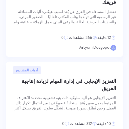
فريقك
تفشل المساءلة في الفرق عن بُعد لسبب هيكلي: آليات المساءلة
غير الرسمية التي تولّدها بيئات المكتب تلقائيًا — الحضور المرئي،
والتحديثات العرضية للحالة، والوعي البيئي بعمل الزملاء — غائبة، ولم
يُصمَّم شيء ليحلّ محلها. النتيجة ليست مشكلة شخصية بل مشكلة
بنية تحتية. بناء المساءلة في الفرق الموزعة يتط
12 دقيقة
266 مشاهدات
0
Artyom Dovgopol
1 مايو, 2025
أدوات المشاريع
التعزيز الإيجابي في إدارة المهام لزيادة إنتاجية
الفريق
التعزيز الإيجابي هو آلية سلوكية ذات بنية تشغيلية محددة: الاعتراف
المرتبط بعمل معين يُنتج استجابةً عصبيةً تزيد من احتمال تكرار ذلك
العمل. وحين يُطبَّق بصورة منهجية، يُشكِّل سلوك الفريق بشكل أكثر
ديمومة من الدوافع القائمة على الضغط — لأنه يبني الروابط العصبية
التي تُثبِّت العادات، بدلاً من استنز
10 دقيقة
312 مشاهدات
0