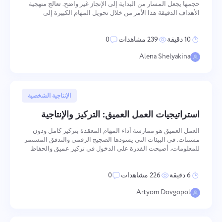
حجمها يجعل المسار من البداية إلى الإنجاز غير واضح. تعالج منهجية
الأهداف الدقيقة هذا الأمر من خلال تحويل المهام الكبيرة إلى
سلاسل من الخطوات الصغيرة المحددة بوضوح — كل منها قابلة
للإنجاز والقياس والتحفيز في حد ذاتها. النتيجة ليست
10 دقيقة
239 مشاهدات
0
Alena Shelyakina
اتصل بنا
الإبلاغ عن خطأ
12 يونيو, 2025
الإنتاجية الشخصية
اقترح ميزتك
الإبلاغ عن خطأ في الترجمة
يرجى وصف المشكلة التي واجهتها بالتفصيل ، وتقديم
استراتيجيات العمل العميق: التركيز والإنتاجية
معلومات محددة ، ولا تتردد في إرفاق أي ملفات ذات
قدم وصفًا للمشكلة جنبا إلى جنب مع الخيار الصحيح
اسم
صلة. تساعدنا مشاركتك النشطة على تحسين تجربة
العمل العميق هو ممارسة أداء المهام المعقدة بتركيز كامل ودون
المستخدم ، وضمان خدمة أفضل للجميع.
الميزة
مشتتات. في البيئات التي يسودها الضجيج الرقمي والتدفق المستمر
للمعلومات، أصبحت القدرة على الدخول في تركيز عميق والحفاظ
رقم التليفون
عليه ميزة تنافسية قابلة للقياس — ميزة تحدد جودة وسرعة إنجاز
العمل الذي يتطلب جهداً ذهنياً عالياً. النقاط
كيف يعمل
6 دقيقة
226 مشاهدات
0
Your message has been sent
شكرًا لأنك جزء من Taskee
البريد الإلكتروني
Artyom Dovgopol
successfully
تحميل الملفات
سنتعرف عليه بالتأكيد وسنحاول تنفيذه في المنتج.
تصفح الملفات
أو سحب وإسقاط
تساعدنا في التحسن كل يوم!
We will contact you soon
رسالتك