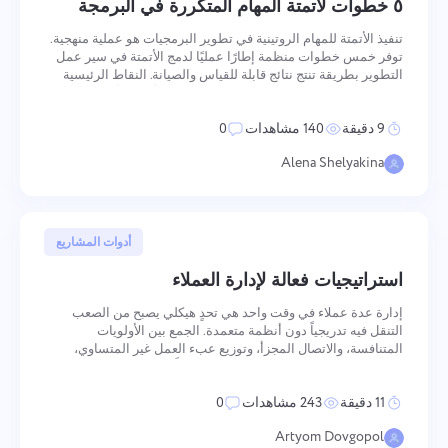
٥ خطوات لأتمتة المهام المتكررة في البرمجة
العمل الجماعي
Oʻzbek
تنفيذ الأتمتة للمهام الروتينية في تطوير البرمجيات هو عملية منهجية.
توفر خمس خطوات منظمة إطارًا عمليًا لدمج الأتمتة في سير عمل
ไทย
التطوير بطريقة تنتج نتائج قابلة للقياس والصيانة. النقاط الرئيسية
من المهم اتخاذ نهج منهجي في الاختيار وتنفيذ الأتمتة الأتمتة تحرر
الوقت
Türkçe
9 دقيقة
140 مشاهدات
0
Alena Shelyakina
Tiếng Việt
2 يوليو, 2025
أدوات المشاريع
استراتيجيات فعالة لإدارة العملاء
إدارة عدة عملاء في وقت واحد هي تحدٍ هيكلي يصبح من الصعب
التنقل فيه تدريجياً دون أنظمة متعمدة. الجمع بين الأولويات
المتنافسة، والاتصال المجزأ، وتوزيع عبء العمل غير المتساوي،
والعبء الإضافي لتبديل السياق يخلق ظروفاً تتآكل فيها الجودة
والسمعة المهنية تدريجياً — غالباً قبل تحديد السبب بوضوح. يحوّل
11 دقيقة
243 مشاهدات
0
Artyom Dovgopol