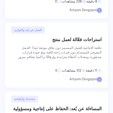
8 دقيقة
238 مشاهدات
0
Artyom Dovgopol
23 مايو, 2025
العمل عن بُعد والتوازن
استراحات فعّالة لعمل منتج
تكلفة الإنتاجية للعمل المستمر دون تعافٍ موثقة جيدًا: الحمل
المعرفي المستدام دون فترات راحة كافية ينتج جودة قرارات
متدهورة، ومعدلات أخطاء متزايدة، وإرهاقًا تراكميًا يتفاقم بمرور
الوقت. الآلية عصبية وليست تحفيزية — يعمل الدماغ في دورات أداء
طبيعية، والعمل ضد هذه الدورات بدلاً من التوافق معها يقل
11 دقيقة
312 مشاهدات
0
Artyom Dovgopol
1 مايو, 2025
Taskee والكفاءة
المساءلة عن بُعد: الحفاظ على إنتاجية ومسؤولية