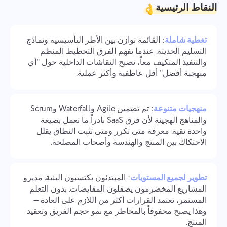
العمل الجماعي
النقاط الرئيسية
Oʻzbek
ไทย
تغطية شاملة
: القائمة توازن بين الأطر التأسيسية ونماذج
التسليم الحديثة. عندما تفهم الفرق التخطيط المنظم
والتنفيذ المتكيف معاً، تصبح النقاشات الداخلية حول "أي
Türkçe
منهجية أفضل" أقل عاطفية وأكثر عملية.
Tiếng Việt
منهجيات متنوعة
: تم تضمين Agile وWaterfall وScrum
والمناهج الهجينة لأن فرق SaaS نادراً ما تعمل بصيغة
واحدة نقية. معرفة متى تكرر ومتى تثبت النطاق يقلل
الاحتكاك بين المنتج والهندسة وأصحاب المصلحة.
تطوير لجميع المستويات
: المبتدئون يكتسبون البنية. مديرو
المشاريع المخضرمون يصقلون المقايضات. بدون التعلم
المستمر، تعتمد القرارات أكثر من اللازم على العادة —
وهذا يصبح محفوفاً بالمخاطر مع نمو حجم الفريق وتعقيد
المنتج.