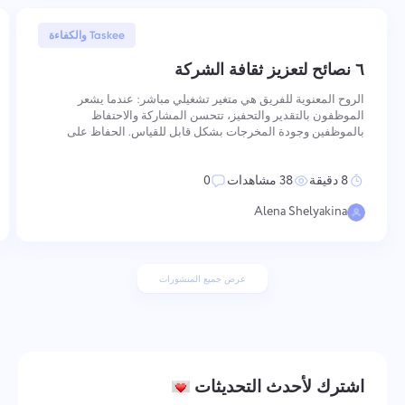
30 يناير, 2026
Taskee والكفاءة
٦ نصائح لتعزيز ثقافة الشركة
الروح المعنوية للفريق هي متغير تشغيلي مباشر: عندما يشعر
الموظفون بالتقدير والتحفيز، تتحسن المشاركة والاحتفاظ
بالموظفين وجودة المخرجات بشكل قابل للقياس. الحفاظ على
الروح المعنوية العالية يتطلب إجراءات متعمدة ومتسقة عبر عدة
أبعاد — من كيفية تعزيز القيم والاعتراف بالأداء، إلى كيفية تنظيم
8 دقيقة
38 مشاهدات
0
التواصل
Alena Shelyakina
عرض جميع المنشورات
اشترك لأحدث التحديثات