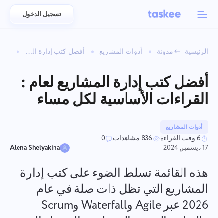
تسجيل الدخول
Back to menu
Back to menu
الرئيسية
مدونة
أدوات المشاريع
أفضل كتب إدارة المشاريع لعام : القراءات الأساسية لكل مساء
العربية
للفرق
ميزات Taskee
أفضل كتب إدارة المشاريع لعام :
Azərbaycan
تعرّف على 7 المزيد من الميزات الملهمة
القراءات الأساسية لكل مساء
الصناعات
日本語
عرض جميع الميزات
Bahasa Indonesia
أدوات المشاريع
نوع الشركة
6 وقت القراءة
836 مشاهدات
0
17 ديسمبر, 2024
Alena Shelyakina
বাংলা
تتبع الوقت
تتبع وقت المهام، ومراقبة الزملاء، وإضافة الوقت يدويًا
هذه القائمة تسلط الضوء على كتب إدارة
Deutsch
المشاريع التي تظل ذات صلة في عام
2026 عبر Agile وWaterfall وScrum
English
المهام
إنشاء مهمة، والعمل عليها مع الزملاء وإغلاقها عند اكتمالها