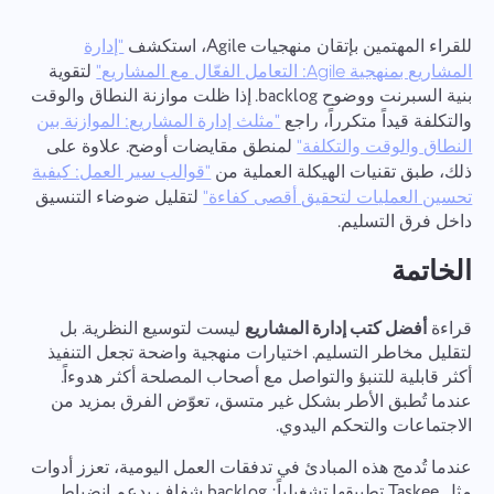
للقراء المهتمين بإتقان منهجيات Agile، استكشف
"إدارة
لتقوية
المشاريع بمنهجية Agile: التعامل الفعّال مع المشاريع"
بنية السبرنت ووضوح backlog. إذا ظلت موازنة النطاق والوقت
والتكلفة قيداً متكرراً، راجع
"مثلث إدارة المشاريع: الموازنة بين
لمنطق مقايضات أوضح. علاوة على
النطاق والوقت والتكلفة"
ذلك، طبق تقنيات الهيكلة العملية من
"قوالب سير العمل: كيفية
لتقليل ضوضاء التنسيق
تحسين العمليات لتحقيق أقصى كفاءة"
داخل فرق التسليم.
الخاتمة
قراءة
أفضل كتب إدارة المشاريع
ليست لتوسيع النظرية. بل
لتقليل مخاطر التسليم. اختيارات منهجية واضحة تجعل التنفيذ
أكثر قابلية للتنبؤ والتواصل مع أصحاب المصلحة أكثر هدوءاً.
عندما تُطبق الأطر بشكل غير متسق، تعوّض الفرق بمزيد من
الاجتماعات والتحكم اليدوي.
عندما تُدمج هذه المبادئ في تدفقات العمل اليومية، تعزز أدوات
مثل Taskee تطبيقها تشغيلياً: backlog شفاف يدعم انضباط