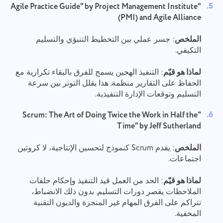
"Agile Practice Guide" by Project Management Institute
(PMI) and Agile Alliance
الملخص
: جسر عملي بين التخطيط التنبؤي والتسليم
التكيفي.
لماذا هو قيّم
: التنفيذ الهجين يسمح للفرق بالبقاء تكرارية مع
الحفاظ على التقارير منظمة. هذا يقلل التوتر بين سرعة
التسليم وتوقعات الإدارة التنفيذية.
اتصل بنا
الإبلاغ عن خطأ
اقترح ميزتك
"Scrum: The Art of Doing Twice the Work in Half the
الإبلاغ عن خطأ في الترجمة
يرجى وصف المشكلة التي واجهتها بالتفصيل ، وتقديم
Time" by Jeff Sutherland
معلومات محددة ، ولا تتردد في إرفاق أي ملفات ذات
قدم وصفًا للمشكلة جنبا إلى جنب مع الخيار الصحيح
اسم
صلة. تساعدنا مشاركتك النشطة على تحسين تجربة
الملخص
: يقدم Scrum كنموذج لتحسين الإنتاجية، لا كروتين
المستخدم ، وضمان خدمة أفضل للجميع.
الميزة
اجتماعات.
رقم التليفون
لماذا هو قيّم
: الحد من العمل قيد التنفيذ وإحكام حلقات
كيف يعمل
الملاحظات يقصر دورات التسليم. بدون ذلك الانضباط،
Your message has been sent
شكرًا لأنك جزء من Taskee
تتراكم على الفرق المهام غير المنجزة والديون التقنية
البريد الإلكتروني
successfully
المخفية.
تحميل الملفات