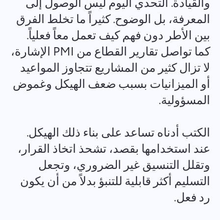
والقيادة. التحدي اليوم ليس الوصول إلى
Español
المعرفة، بل الوضوح. كثيراً ما تخلط الفرق
بين الأطر دون فهم كيف تعمل معاً فعلياً.
Français
التقارير
كما تواصل تقارير القطاع من PMI الإشارة،
توزيع الموارد باستخدام تقارير الوقت المستغرق لكل مشروع
עברית
لا تزال كثير من المشاريع تتجاوز المواعيد
أو الميزانيات بسبب ضعف الهيكل وغموض
हिन्दी
لوحة كانبان
المسؤولية.
إدارة المهام على لوحة كانبان، تصفية المهام وتوسيع اللوحة
Italiano
الخاصة بك
الكتب أدناه تساعد على بناء ذلك الهيكل.
中文 (中国)
إدارة المشاريع
عند استخدامها بقصد، تشحذ اتخاذ القرار،
Kiswahili
إدارة معلومات المشروع (الحالات/العلامات) وأنشطة الفريق في
وتقلل التنسيق غير الضروري، وتجعل
مكان واحد
التسليم أكثر قابلية للتنبؤ بدلاً من أن يكون
Português
رد فعل.
إدارة الشركة
Русский
قم بإنشاء شركة، ودعوة المستخدمين وتعيين الأدوار لتحسين