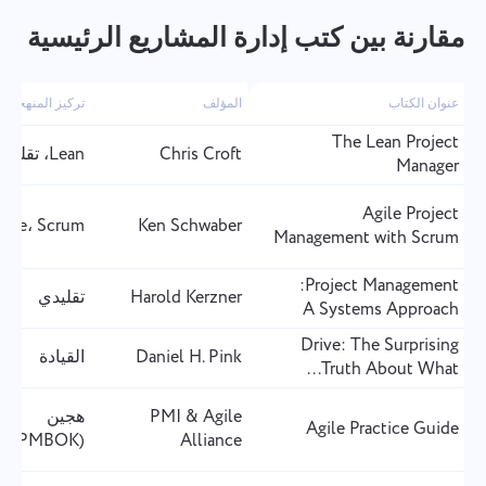
سنتعرف عليه بالتأكيد وسنحاول تنفيذه في المنتج.
تصفح الملفات
أو سحب وإسقاط
تساعدنا في التحسن كل يوم!
We will contact you soon
مقارنة بين كتب إدارة المشاريع الرئيسية
رسالتك
بالنقر على الزر، تؤكد موافقتك على معالجة
تصفح الملفات
أو سحب وإسقاط
البيانات الشخصية.
إرسال
عنوان الكتاب
المؤلف
تركيز المنهجية
اقترح
إرسال
إرسال
The Lean Project
بالنقر على زر "إرسال"، فإنك توافق على معالجة بياناتك
Chris Croft
Lean، تقليدي
الشخصية وفقًا للوثيقة التالية:
سياسة الخصوصية.
Manager
Agile Project
gile، Scrum
Ken Schwaber
Management with Scrum
Project Management:
Harold Kerzner
تقليدي
A Systems Approach
Drive: The Surprising
Daniel H. Pink
القيادة
Truth About What...
PMI & Agile
هجين
Agile Practice Guide
(Agile/PMBOK)
Alliance