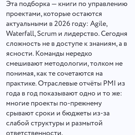
Эта подборка — книги по управлению
Español
Создавайте задачи, работайте над ними с коллегами и
закрывайте их, когда они выполнены
проектами, которые остаются
Français
актуальными в 2026 году: Agile,
Waterfall, Scrum и лидерство. Сегодня
Отчеты
עברית
сложность не в доступе к знаниям, а в
Распределяйте ресурсы с помощью отчетов о
затраченном времени на каждый проект
हिन्दी
ясности. Команды нередко
смешивают методологии, толком не
Italiano
Доска канбан
понимая, как те сочетаются на
Управляйте задачами на Канбан-доске, фильтруйте задачи
практике. Отраслевые отчёты PMI из
中文 (中国)
и масштабируйте доску
года в год показывают одно и то же:
Kiswahili
многие проекты по-прежнему
Управление проектами
срывают сроки и бюджеты из-за
Português
Управляйте информацией о проекте (статусы/теги) и
активностью команды в одном месте
слабой структуры и размытой
Русский
ответственности.