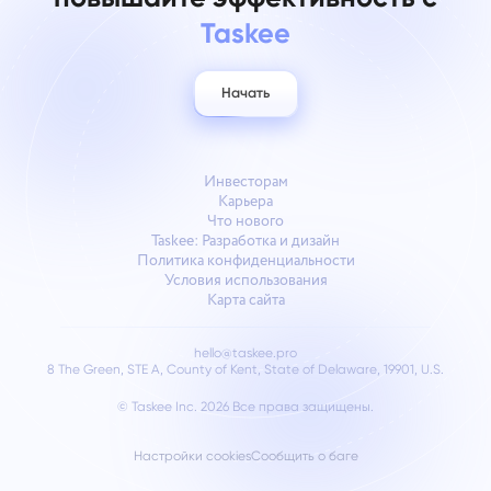
Taskee
Начать
Инвесторам
Карьера
Что нового
Taskee: Разработка и дизайн
Политика конфиденциальности
Условия использования
Карта сайта
hello@taskee.pro
8 The Green, STE A, County of Kent, State of Delaware, 19901, U.S.
© Taskee Inc. 2026
Все права защищены.
Настройки cookies
Сообщить о баге