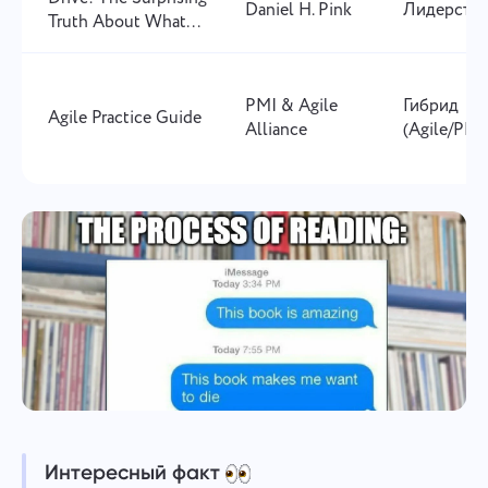
Daniel H. Pink
Лидерств
Truth About What...
PMI & Agile
Гибрид
Agile Practice Guide
Alliance
(Agile/PM
Интересный факт