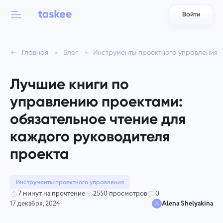
Войти
Back to menu
Back to menu
Главная
Блог
Инструменты проектного управления
العربية
Для команд
Возможности Taskee
Лучшие книги по
Azərbaycan
Узнайте о 7 вдохновляющих возможностях
управлению проектами:
Индустрии
日本語
обязательное чтение для
Смотреть все возможности
Bahasa Indonesia
каждого руководителя
Типы компаний
проекта
বাংলা
Отслеживание времени
Отслеживайте время на задачи, контролируйте коллег и
Deutsch
добавляйте время вручную
Инструменты проектного управления
7 минут на прочтение
2550 просмотров
0
17 декабря, 2024
Alena Shelyakina
English
Задачи