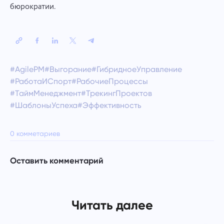
бюрократии.
#AgilePM
#Выгорание
#ГибридноеУправление
#РаботаИСпорт
#РабочиеПроцессы
#ТаймМенеджмент
#ТрекингПроектов
#ШаблоныУспеха
#Эффективность
0 комметариев
Оставить комментарий
Читать далее