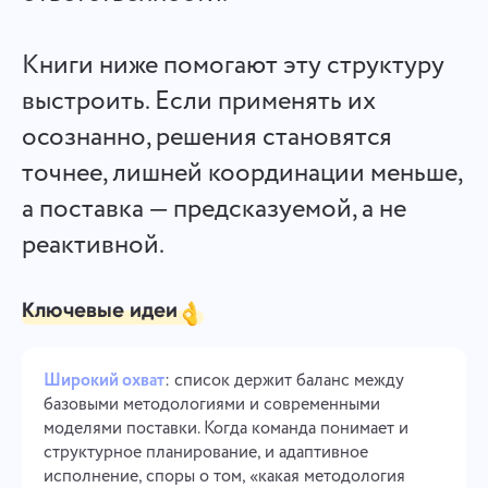
Управление компанией
Oʻzbek
Создавайте компанию, приглашайте пользователей и
Книги ниже помогают эту структуру
назначайте роли для оптимизации командной работы
ไทย
выстроить. Если применять их
осознанно, решения становятся
Türkçe
точнее, лишней координации меньше,
Tiếng Việt
а поставка — предсказуемой, а не
реактивной.
Ключевые идеи
Широкий охват
: список держит баланс между
базовыми методологиями и современными
моделями поставки. Когда команда понимает и
структурное планирование, и адаптивное
исполнение, споры о том, «какая методология