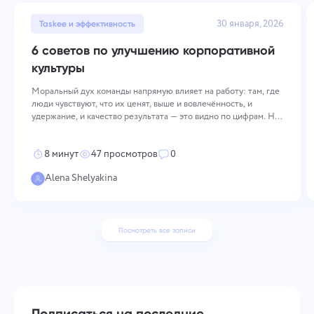
30 января, 2026
Taskee и эффективность
6 советов по улучшению корпоративной
культуры
Моральный дух команды напрямую влияет на работу: там, где
люди чувствуют, что их ценят, выше и вовлечённость, и
удержание, и качество результата — это видно по цифрам. Но
просто так высокий настрой не держится. Его приходится
поддерживать сознательно и сразу на нескольких уровнях: как
8 минут
47 просмотров
0
компания
Alena Shelyakina
Посмотреть все записи
Подписаться на последние