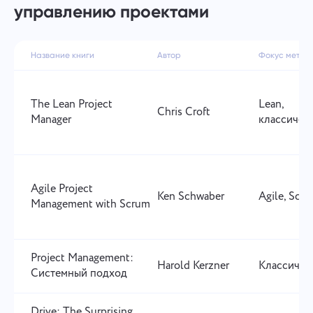
управлению проектами
Название книги
Автор
Фокус метод
The Lean Project
Lean,
Chris Croft
Manager
классичес
Agile Project
Ken Schwaber
Agile, Scr
Management with Scrum
Project Management:
Harold Kerzner
Классичес
Системный подход
Drive: The Surprising