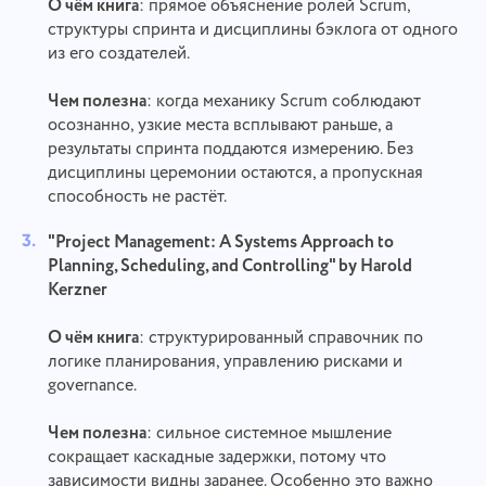
О чём книга
: прямое объяснение ролей Scrum,
структуры спринта и дисциплины бэклога от одного
из его создателей.
Чем полезна
: когда механику Scrum соблюдают
осознанно, узкие места всплывают раньше, а
результаты спринта поддаются измерению. Без
дисциплины церемонии остаются, а пропускная
способность не растёт.
"Project Management: A Systems Approach to
Planning, Scheduling, and Controlling" by Harold
Kerzner
О чём книга
: структурированный справочник по
логике планирования, управлению рисками и
governance.
Чем полезна
: сильное системное мышление
сокращает каскадные задержки, потому что
зависимости видны заранее. Особенно это важно