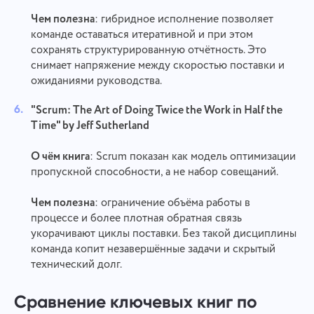
Свяжись с нами
Чем полезна
: гибридное исполнение позволяет
Сообщить об ошибке
команде оставаться итеративной и при этом
Сообщить об ошибке
Предложите вашу функцию
сохранять структурированную отчётность. Это
перевода
Детально опиши возникшую проблему. При
снимает напряжение между скоростью поставки и
необходимости прикрепи любые нужные
Имя
ожиданиями руководства.
Опиши ошибку и приведи правильный вариант
файлы. Твое участие поможет нам сделать сервис
Функция
лучше и удобнее для всех.
"Scrum: The Art of Doing Twice the Work in Half the
Номер телефона
Time" by Jeff Sutherland
Как это работает
Спасибо, что стали частью
О чём книга
: Scrum показан как модель оптимизации
Your message has been sent
Email
Taskee
пропускной способности, а не набор совещаний.
successfully
Загрузить файлы
Чем полезна
: ограничение объёма работы в
Мы обязательно ознакомимся с этим и
Сообщение
постараемся внедрить в продукт. Вы помогаете
We will contact you soon
процессе и более плотная обратная связь
Загрузить файлы
или перетащить мышкой
Нажимая на кнопку, вы подтверждаете свое
нам становиться лучше с каждым днем!
укорачивают циклы поставки. Без такой дисциплины
Загрузить файлы
или перетащить мышкой
согласие на обработку
команда копит незавершённые задачи и скрытый
персональные данные.
Отправить
технический долг.
Предложить
Отправить
Нажимая на кнопку «Отправить», вы соглашаетесь
Отправить
на обработку персональных данных согласно
Сравнение ключевых книг по
Политике конфиденциальности.