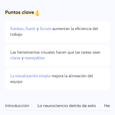
Gestión de la empresa
Oʻzbek
Puntos clave
Cree una empresa, invite usuarios y asigne roles para
optimizar el trabajo en equipo.
ไทย
Kanban
,
Gantt
y
Scrum
aumentan la eficiencia del
Türkçe
trabajo
Tiếng Việt
Las herramientas visuales hacen que las tareas sean
claras
y
manejables
La visualización simple
mejora la alineación del
equipo
Introducción
La neurociencia detrás de esto
Herra