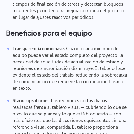
específica, y no dudes en adjuntar cualquier
tiempos de finalización de tareas y detectan bloqueos
Proporciona una descripción del problema junto
Nombre
archivo relevante. Tu participación activa nos
recurrentes permiten una mejora continua del proceso
con la opción correcta
Función
ayuda a mejorar la experiencia del usuario,
en lugar de ajustes reactivos periódicos.
garantizando un mejor servicio para todos.
Número de teléfono
Beneficios para el equipo
Cómo funciona
Gracias por ser parte de Taskee
Your message has been sent
Email
Transparencia como base.
Cuando cada miembro del
successfully
Subir archivos
equipo puede ver el estado completo del proyecto, la
Definitivamente nos familiarizaremos con ello y
trataremos de implementarlo en el producto. ¡Nos
necesidad de solicitudes de actualización de estado y
Tu mensaje
We will contact you soon
ayudas a mejorar cada día!
reuniones de sincronización disminuye. El tablero hace
Al hacer clic en el botón, confirmas tu
Examinar archivos
o arrastra y suelta
evidente el estado del trabajo, reduciendo la sobrecarga
consentimiento para el procesamiento de
Examinar archivos
o arrastra y suelta
datos personales.
de comunicación que requiere la coordinación basada
Enviar
en texto.
Sugerir
Enviar
Al hacer clic en el botón "Enviar", acepta el
tratamiento de sus datos personales de acuerdo
Stand-ups diarios.
Las reuniones cortas diarias
Enviar
con la
Política de privacidad.
realizadas frente al tablero visual — cubriendo lo que se
hizo, lo que se planea y lo que está bloqueado — son
más eficientes que las discusiones equivalentes sin una
referencia visual compartida. El tablero proporciona
contexto que reduce el tiempo necesario para