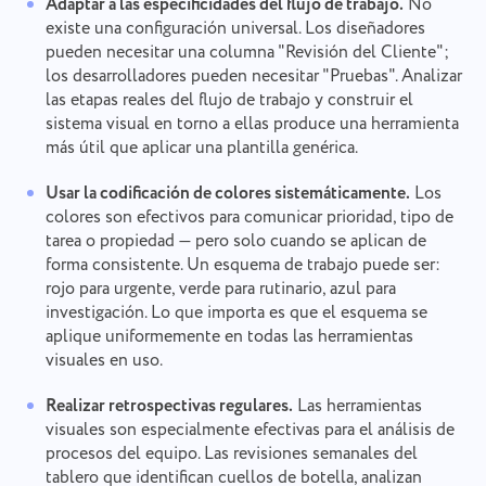
Adaptar a las especificidades del flujo de trabajo.
No
existe una configuración universal. Los diseñadores
pueden necesitar una columna "Revisión del Cliente";
los desarrolladores pueden necesitar "Pruebas". Analizar
las etapas reales del flujo de trabajo y construir el
sistema visual en torno a ellas produce una herramienta
más útil que aplicar una plantilla genérica.
Usar la codificación de colores sistemáticamente.
Los
colores son efectivos para comunicar prioridad, tipo de
tarea o propiedad — pero solo cuando se aplican de
forma consistente. Un esquema de trabajo puede ser:
rojo para urgente, verde para rutinario, azul para
investigación. Lo que importa es que el esquema se
aplique uniformemente en todas las herramientas
visuales en uso.
Realizar retrospectivas regulares.
Las herramientas
Informar de un error
Contacta con nosotros
visuales son especialmente efectivas para el análisis de
Informar de un error de
Sugerir tu función
procesos del equipo. Las revisiones semanales del
Por favor, describe detalladamente el problema
traducción
tablero que identifican cuellos de botella, analizan
que has encontrado, proporcionando información