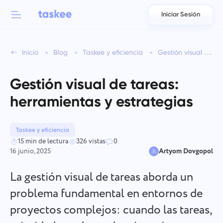
Iniciar Sesión
Back to menu
Back to menu
Inicio
Blog
Taskee y eficiencia
Gestión visual de tareas: herramientas y estrategias
العربية
Para equipos
Funciones de Taskee
Gestión visual de tareas:
Azərbaycan
Conozca sobre 7 más características inspiradoras
herramientas y estrategias
Industrias
日本語
Ver todas las funciones
Bahasa Indonesia
Taskee y eficiencia
Tipo de empresa
15 min de lectura
326 vistas
0
16 junio, 2025
Artyom Dovgopol
বাংলা
Tiempo de seguimiento
Rastrear el tiempo de las tareas, supervisar a los compañeros
La gestión visual de tareas aborda un
Deutsch
y agregar tiempo manualmente.
problema fundamental en entornos de
proyectos complejos: cuando las tareas,
English
Tareas