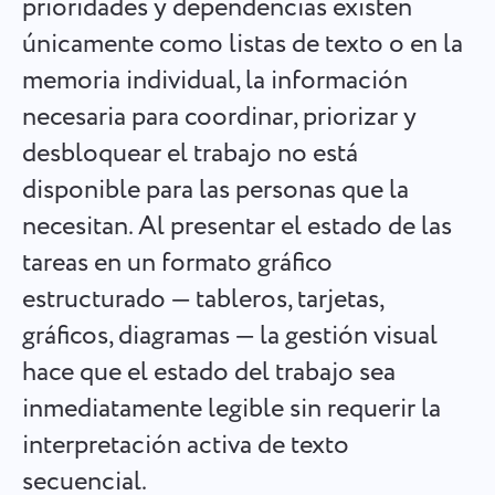
prioridades y dependencias existen
Español
Cree una tarea, trabaje con compañeros y ciérrela cuando
únicamente como listas de texto o en la
esté completa
memoria individual, la información
Français
necesaria para coordinar, priorizar y
Informes
עברית
desbloquear el trabajo no está
Distribuya recursos usando informes sobre el tiempo
dedicado a cada proyecto
disponible para las personas que la
हिन्दी
necesitan. Al presentar el estado de las
Italiano
Tablero Kanban
tareas en un formato gráfico
Gestione las tareas en el tablero Kanban, filtre tareas y
estructurado — tableros, tarjetas,
中文 (中国)
amplíe su tablero.
gráficos, diagramas — la gestión visual
Kiswahili
hace que el estado del trabajo sea
Gestión de proyectos
inmediatamente legible sin requerir la
Português
Administre la información del proyecto (estados/etiquetas)
interpretación activa de texto
y la actividad del equipo en un solo lugar.
Русский
secuencial.