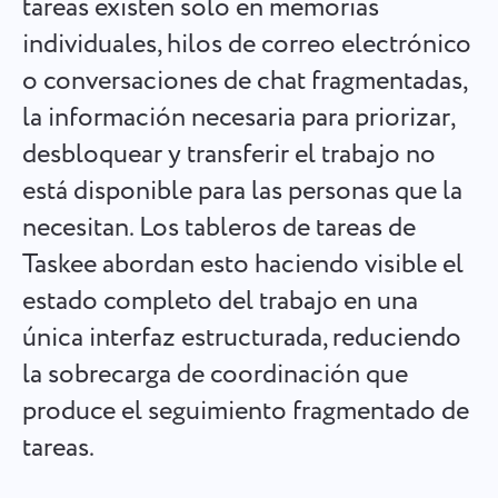
tareas existen solo en memorias
Español
Cree una tarea, trabaje con compañeros y ciérrela cuando
individuales, hilos de correo electrónico
esté completa
o conversaciones de chat fragmentadas,
Français
la información necesaria para priorizar,
Informes
עברית
desbloquear y transferir el trabajo no
Distribuya recursos usando informes sobre el tiempo
dedicado a cada proyecto
está disponible para las personas que la
हिन्दी
necesitan. Los tableros de tareas de
Italiano
Tablero Kanban
Taskee abordan esto haciendo visible el
Gestione las tareas en el tablero Kanban, filtre tareas y
estado completo del trabajo en una
中文 (中国)
amplíe su tablero.
única interfaz estructurada, reduciendo
Kiswahili
la sobrecarga de coordinación que
Gestión de proyectos
produce el seguimiento fragmentado de
Português
Administre la información del proyecto (estados/etiquetas)
tareas.
y la actividad del equipo en un solo lugar.
Русский