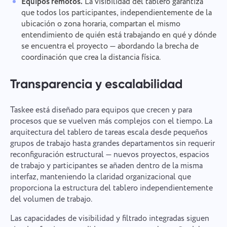
Equipos remotos.
La visibilidad del tablero garantiza
Sugerir
Enviar
Al hacer clic en el botón "Enviar", acepta el
que todos los participantes, independientemente de la
tratamiento de sus datos personales de acuerdo
Enviar
ubicación o zona horaria, compartan el mismo
con la
Política de privacidad.
entendimiento de quién está trabajando en qué y dónde
se encuentra el proyecto — abordando la brecha de
coordinación que crea la distancia física.
Transparencia y escalabilidad
Taskee está diseñado para equipos que crecen y para
procesos que se vuelven más complejos con el tiempo. La
arquitectura del tablero de tareas escala desde pequeños
grupos de trabajo hasta grandes departamentos sin requerir
reconfiguración estructural — nuevos proyectos, espacios
de trabajo y participantes se añaden dentro de la misma
interfaz, manteniendo la claridad organizacional que
proporciona la estructura del tablero independientemente
del volumen de trabajo.
Las capacidades de visibilidad y filtrado integradas siguen