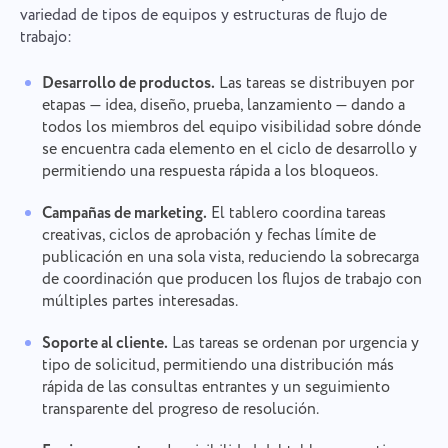
variedad de tipos de equipos y estructuras de flujo de
trabajo:
Informar de un error
Desarrollo de productos.
Las tareas se distribuyen por
Contacta con nosotros
etapas — idea, diseño, prueba, lanzamiento — dando a
Informar de un error de
Sugerir tu función
todos los miembros del equipo visibilidad sobre dónde
Por favor, describe detalladamente el problema
traducción
que has encontrado, proporcionando información
se encuentra cada elemento en el ciclo de desarrollo y
específica, y no dudes en adjuntar cualquier
Proporciona una descripción del problema junto
permitiendo una respuesta rápida a los bloqueos.
Nombre
archivo relevante. Tu participación activa nos
con la opción correcta
Función
ayuda a mejorar la experiencia del usuario,
Campañas de marketing.
El tablero coordina tareas
garantizando un mejor servicio para todos.
creativas, ciclos de aprobación y fechas límite de
Número de teléfono
publicación en una sola vista, reduciendo la sobrecarga
Cómo funciona
de coordinación que producen los flujos de trabajo con
Gracias por ser parte de Taskee
Your message has been sent
múltiples partes interesadas.
Email
successfully
Subir archivos
Definitivamente nos familiarizaremos con ello y
Soporte al cliente.
Las tareas se ordenan por urgencia y
trataremos de implementarlo en el producto. ¡Nos
tipo de solicitud, permitiendo una distribución más
Tu mensaje
We will contact you soon
ayudas a mejorar cada día!
Al hacer clic en el botón, confirmas tu
rápida de las consultas entrantes y un seguimiento
Examinar archivos
o arrastra y suelta
consentimiento para el procesamiento de
transparente del progreso de resolución.
Examinar archivos
o arrastra y suelta
datos personales.
Enviar