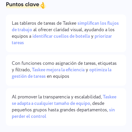
Puntos clave
Gestión de la empresa
Oʻzbek
Cree una empresa, invite usuarios y asigne roles para
optimizar el trabajo en equipo.
ไทย
Las tableros de tareas de Taskee
simplifican los flujos
de trabajo
al ofrecer claridad visual, ayudando a los
equipos a
identificar cuellos de botella
y
priorizar
Türkçe
tareas
Tiếng Việt
Con funciones como asignación de tareas, etiquetas
y filtrado,
Taskee mejora la eficiencia
y
optimiza la
gestión de tareas
en equipos
Al promover la transparencia y escalabilidad,
Taskee
se adapta a cualquier tamaño de equipo
, desde
pequeños grupos hasta grandes departamentos,
sin
perder el control