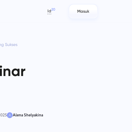
20
Id
Masuk
العربية
Azərbaycan
g Sukses
日本語
Laporan
Tim IT
Bahasa Indonesia
n
ak
Distribusikan sumber daya
Rencanakan, lacak, dan
বাংলা
tap
menggunakan laporan waktu yang
berkolaborasi dengan mudah.
inar
dihabiskan per proyek.
Deutsch
English
Manajemen Perusahaan
Tim Pemasaran
Español
ag)
wasi
Buat perusahaan, undang pengguna,
Rencanakan, berkolaborasi, dan
Français
dan tetapkan peran untuk
jalankan kampanye dengan mudah
עברית
r.
mengoptimalkan kerja tim.
dalam satu tempat kerja terpusat
untuk tim pemasaran Anda.
हिन्दी
 2025
Alena Shelyakina
Italiano
Teknik