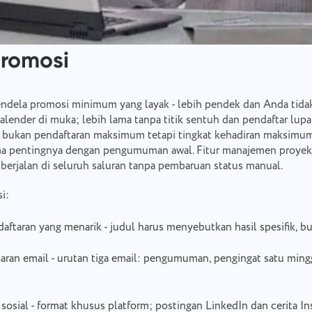
promosi
endela promosi minimum yang layak - lebih pendek dan Anda tid
lender di muka; lebih lama tanpa titik sentuh dan pendaftar lup
 bukan pendaftaran maksimum tetapi tingkat kehadiran maksimum,
ma pentingnya dengan pengumuman awal. Fitur manajemen proyek
 berjalan di seluruh saluran tanpa pembaruan status manual.
i:
aftaran yang menarik - judul harus menyebutkan hasil spesifik, b
ran email - urutan tiga email: pengumuman, pengingat satu ming
sosial - format khusus platform; postingan LinkedIn dan cerita I