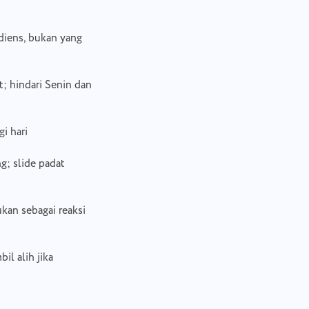
udiens, bukan yang
t; hindari Senin dan
i hari
g; slide padat
ukan sebagai reaksi
l alih jika