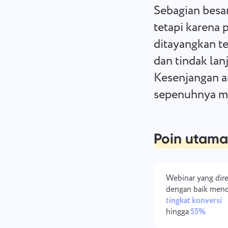
Sebagian besar
tetapi karena 
ditayangkan ter
dan tindak lanj
Kesenjangan a
sepenuhnya me
Poin utama
Webinar yang dir
dengan baik menc
tingkat konversi
hingga
55%