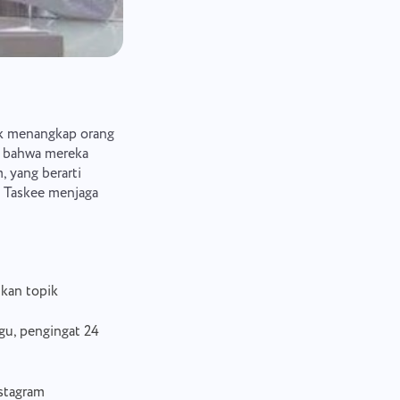
ak menangkap orang
a bahwa mereka
 yang berarti
 Taskee menjaga
ukan topik
gu, pengingat 24
nstagram