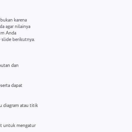
 bukan karena
da agar nilainya
lum Anda
 slide berikutnya.
mbutan dan
eserta dapat
 diagram atau titik
nit untuk mengatur