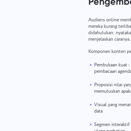
Pengemba
Audiens online membu
mereka kurang terliba
didahulukan: nyataka
menjelaskan caranya. 
Komponen konten pe
Pembukaan kuat - 
pembacaan agend
Proposisi nilai ya
memutuskan apakah
Visual yang menari
data
Segmen interaktif 