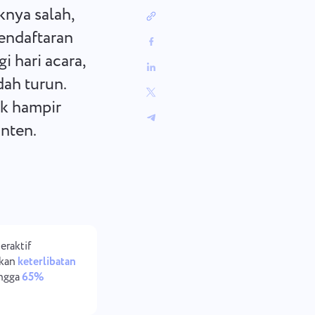
中文 (中国)
Dari melacak perbaikan bug hingga
knya salah,
merencanakan sprint, jaga alur
Kiswahili
kerja Anda tetap terorganisir.
endaftaran
Português
i hari acara,
Русский
dah turun.
Oʻzbek
ไทย
ak hampir
Türkçe
nten.
Tiếng Việt
eraktif
kan
keterlibatan
ngga
65%