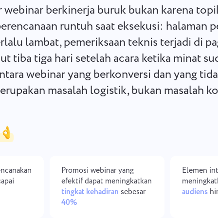
Simpan dokumen hukum Anda,
Lebih sedikit kekacauan, lebih
 webinar berkinerja buruk bukan karena topi
tenggat waktu, dan tim Anda dalam
banyak kreativitas: Alur kerja
satu ruang kerja yang aman.
desain yang sederhana.
perencanaan runtuh saat eksekusi: halaman p
lalu lambat, pemeriksaan teknis terjadi di pag
Lihat semua solusi
ut tiba tiga hari setelah acara ketika minat su
ntara webinar yang berkonversi dan yang tid
rupakan masalah logistik, bukan masalah ko
encanakan
Promosi webinar yang
Elemen int
apai
efektif dapat meningkatkan
meningkat
tingkat kehadiran
sebesar
audiens
hi
40%