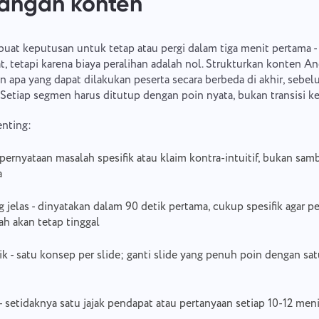
ngan konten
at keputusan untuk tetap atau pergi dalam tiga menit pertama -
t, tetapi karena biaya peralihan adalah nol. Strukturkan konten An
n apa yang dapat dilakukan peserta secara berbeda di akhir, sebe
Setiap segmen harus ditutup dengan poin nyata, bukan transisi ke
nting:
Laporkan bug
pernyataan masalah spesifik atau klaim kontra-intuitif, bukan sa
Terhubung dengan kami
a
Jelaskan masalah yang Anda temui secara rinci, memberikan informasi
Usulkan fitur Anda
Laporkan kesalahan terjemahan
ng jelas - dinyatakan dalam 90 detik pertama, cukup spesifik agar p
spesifik, dan jangan ragu untuk melampirkan file yang relevan. Partisipasi
aktif Anda membantu kami meningkatkan pengalaman pengguna,
 akan tetap tinggal
memastikan layanan yang lebih baik untuk semua orang.
Berikan deskripsi masalah bersama dengan opsi yang benar
Nama
k - satu konsep per slide; ganti slide yang penuh poin dengan satu
Fitur
Nomor telepon
- setidaknya satu jajak pendapat atau pertanyaan setiap 10-12 me
Cara kerjanya