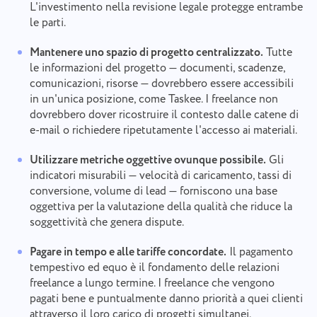
L'investimento nella revisione legale protegge entrambe
le parti.
Mantenere uno spazio di progetto centralizzato.
Tutte
le informazioni del progetto — documenti, scadenze,
comunicazioni, risorse — dovrebbero essere accessibili
in un'unica posizione, come Taskee. I freelance non
dovrebbero dover ricostruire il contesto dalle catene di
e-mail o richiedere ripetutamente l'accesso ai materiali.
Utilizzare metriche oggettive ovunque possibile.
Gli
indicatori misurabili — velocità di caricamento, tassi di
conversione, volume di lead — forniscono una base
oggettiva per la valutazione della qualità che riduce la
soggettività che genera dispute.
Pagare in tempo e alle tariffe concordate.
Il pagamento
tempestivo ed equo è il fondamento delle relazioni
freelance a lungo termine. I freelance che vengono
pagati bene e puntualmente danno priorità a quei clienti
Segnalazione di un bug
attraverso il loro carico di progetti simultanei.