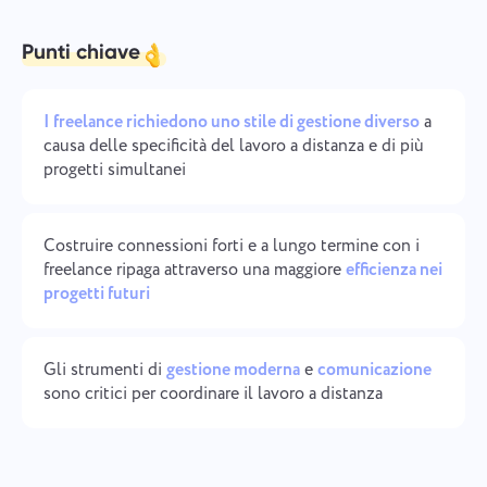
Gestione aziendale
Oʻzbek
Punti chiave
Crea un'azienda, invita utenti e assegna ruoli per
ottimizzare il lavoro di squadra.
ไทย
I freelance richiedono uno stile di gestione diverso
a
Türkçe
causa delle specificità del lavoro a distanza e di più
progetti simultanei
Tiếng Việt
Costruire connessioni forti e a lungo termine con i
freelance ripaga attraverso una maggiore
efficienza nei
progetti futuri
Gli strumenti di
gestione moderna
e
comunicazione
sono critici per coordinare il lavoro a distanza