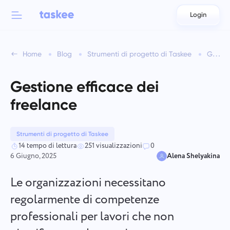
Login
Back to menu
Back to menu
Home
Blog
Strumenti di progetto di Taskee
Gestione efficace dei freelance
العربية
Per squadre
Funzionalità di Taskee
Gestione efficace dei
Azərbaycan
Scopri di più su 7 più funzionalità ispiratrici
freelance
Industrie
日本語
Vedi tutte le funzionalità
Bahasa Indonesia
Strumenti di progetto di Taskee
Tipo di azienda
14 tempo di lettura
251 visualizzazioni
0
6 Giugno, 2025
Alena Shelyakina
বাংলা
Tempo di tracciamento
Monitora il tempo dedicato ai compiti, osserva i colleghi e
Le organizzazioni necessitano
Deutsch
aggiungi manualmente il tempo.
regolarmente di competenze
professionali per lavori che non
English
Compiti