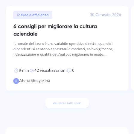
30 Gennaio, 2026
Taskee e efficienza
6 consigli per migliorare la cultura
aziendale
Il morale del team è una variabile operativa diretta: quando i
dipendenti si sentono apprezzati e motivati, coinvolgimento,
fidelizzazione e qualità dell'output migliorano in modo
misurabile. Mantenere un morale elevato richiede un'azione
deliberata e coerente attraverso più dimensioni — da co
9 min
42 visualizzazioni
0
Alena Shelyakina
Visualizza tutti i post