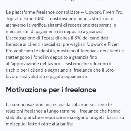
Connettiti con noi
Segnalare un errore di
Le piattaforme freelance consolidate — Upwork, Fiverr Pro,
Suggerisci la tua funzionalità
Si prega di descrivere dettagliatamente il problema
traduzione
riscontrato, fornendo informazioni specifiche, e di
Toptal e Expert360 — costruiscono fiducia strutturale
allegare eventuali file rilevanti. La vostra
Fornire una descrizione del problema insieme
attraverso la verifica, sistemi di recensione trasparenti e
Nome
partecipazione attiva ci aiuta a migliorare
all'opzione corretta
meccanismi di pagamento in deposito a garanzia.
l'esperienza degli utenti, garantendo un servizio
Funzionalità
L'accettazione di Toptal di circa il 3% dei candidati
migliore per tutti.
fornisce ai clienti specialisti pre-vagliati. Upwork e Fiverr
Numero di telefono
Pro verificano le identità, mostrano il feedback dei clienti e
Come funziona
Grazie per essere parte di
trattengono i fondi in deposito a garanzia fino
Your message has been sent
all'approvazione del lavoro — sistemi che riducono il
Email
Taskee
successfully
rischio per i clienti e segnalano ai freelance che il loro
Carica file
lavoro sarà valutato e pagato equamente.
Ci familiarizzeremo sicuramente con esso e
Il vostro messaggio
cercheremo di implementarlo nel prodotto. Ci
We will contact you soon
Sfogliare i file
o trascinare e rilasciare
Motivazione per i freelance
aiuti a migliorare ogni giorno!
Cliccando sul pulsante, confermi il tuo
consenso al trattamento
dati personali.
Sfogliare i file
o trascinare e rilasciare
Invia
La compensazione finanziaria da sola non sostiene le
Suggerire
Inviare
relazioni freelance a lungo termine. I freelance che hanno
Cliccando sul pulsante "Invia", acconsenti al
trattamento dei tuoi dati personali in conformità con
stabilito pratiche e reputazione scelgono progetti basati su
Inviare
il seguente documento:
Informativa sulla privacy.
molteplici fattori oltre alla tariffa: