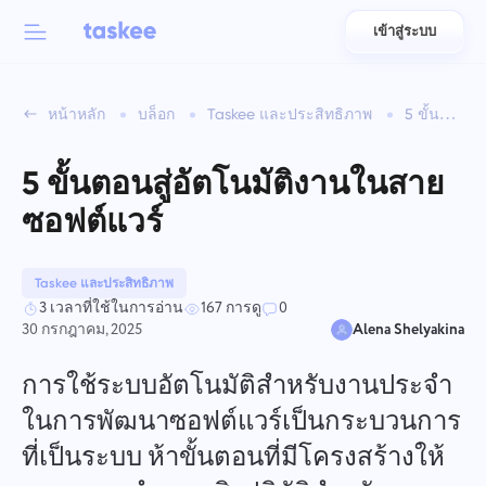
เข้าสู่ระบบ
Back to menu
Back to menu
หน้าหลัก
บล็อก
Taskee และประสิทธิภาพ
5 ขั้นตอนสู่อัตโนมัติงานในสายซอฟต์แวร์
العربية
สำหรับทีม
คุณสมบัติของ Taskee
5 ขั้นตอนสู่อัตโนมัติงานในสาย
Azərbaycan
เรียนรู้เกี่ยวกับ 7 คุณสมบัติที่สร้างแรงบันดาลใจเพิ่มเติม
ซอฟต์แวร์
อุตสาหกรรม
日本語
ดูคุณสมบัติทั้งหมด
Bahasa Indonesia
Taskee และประสิทธิภาพ
ประเภทบริษัท
3 เวลาที่ใช้ในการอ่าน
167 การดู
0
30 กรกฎาคม, 2025
Alena Shelyakina
বাংলা
เวลาติดตาม
ติดตามเวลางาน ตรวจสอบเพื่อนร่วมงาน และเพิ่มเวลาด้วย
การใช้ระบบอัตโนมัติสำหรับงานประจำ
Deutsch
ตนเอง
ในการพัฒนาซอฟต์แวร์เป็นกระบวนการ
ที่เป็นระบบ ห้าขั้นตอนที่มีโครงสร้างให้
English
งาน