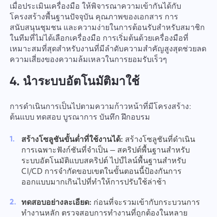
แนะนำฟีเจอร์ของคุณ
เมื่อประเมินเครื่องมือ ให้พิจารณาความเข้ากันได้กับ
รายงานข้อผิดพลาดในการแปล
โปรดอธิบายปัญหาที่คุณพบในรายละเอียดการให้
โครงสร้างพื้นฐานปัจจุบัน คุณภาพของเอกสาร การ
ข้อมูลเฉพาะและอย่าลังเลที่จะแนบไฟล์ที่เกี่ยวข้อง
ให้คำอธิบายของปัญหาพร้อมกับตัวเลือกที่ถูกต้อง
ชื่อ
การมีส่วนร่วมที่ใช้งานของคุณช่วยให้เราปรับปรุง
สนับสนุนชุมชน และความง่ายในการต้อนรับสำหรับสมาชิก
ประสบการณ์การใช้งานเพื่อให้มั่นใจว่าบริการที่ดี
ในทีมที่ไม่ได้เลือกเครื่องมือ การเริ่มต้นด้วยเครื่องมือที่
ฟีเจอร์
ขึ้นสำหรับทุกคน
เหมาะสมที่สุดสำหรับงานที่มีลำดับความสำคัญสูงสุดช่วยลด
หมายเลขโทรศัพท์
ความเสี่ยงของความล้มเหลวในการยอมรับเร็วๆ
วิธีการทำงาน
4. นำระบบอัตโนมัติมาใช้
Your message has been sent
ขอบคุณที่เป็นส่วนหนึ่งของ Taskee
อีเมล
successfully
การดำเนินการเป็นไปตามความก้าวหน้าที่มีโครงสร้าง:
อัปโหลดไฟล์
เราจะทำความคุ้นเคยกับมันและพยายามนำมันไป
ต้นแบบ ทดสอบ บูรณาการ บันทึก ฝึกอบรม
เรียกดูไฟล์
หรือลากและวาง
ใช้ในผลิตภัณฑ์ คุณช่วยให้เราดีขึ้นทุกวัน!
ข้อความของคุณ
We will contact you soon
โดยการคลิกปุ่ม คุณยืนยันการยินยอมในการ
สร้างโซลูชันขั้นต่ำที่ใช้งานได้:
สร้างโซลูชันที่ดำเนิน
เรียกดูไฟล์
หรือลากและวาง
ประมวลผลข้อมูลของคุณ
ข้อมูลส่วนบุคคล.
การเฉพาะฟังก์ชันที่จำเป็น — สคริปต์พื้นฐานสำหรับ
ส่ง
ส่ง
แนะนำ
ระบบอัตโนมัติแบบสคริปต์ ไปป์ไลน์พื้นฐานสำหรับ
เมื่อคลิกที่ปุ่ม "ส่ง" คุณยินยอมให้ประมวลผลข้อมูลส่วน
CI/CD การจำกัดขอบเขตในขั้นตอนนี้ป้องกันการ
บุคคลของคุณตามเอกสารต่อไปนี้:
ส่ง
ออกแบบมากเกินไปที่ทำให้การปรับใช้ล่าช้า
นโยบายความเป็นส่วนตัว.
ทดสอบอย่างละเอียด:
ก่อนที่จะรวมเข้ากับกระบวนการ
ทำงานหลัก ตรวจสอบการทำงานที่ถูกต้องในหลาย