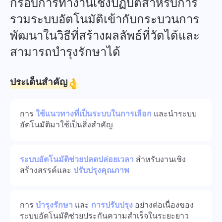
กรอบการทำงานเชิงปฏิบัติสำหรับการ
Español
สร้างงาน ทำงานกับเพื่อนร่วมงาน และปิดเมื่อเสร็จสิ้น
รวมระบบอัตโนมัติเข้ากับกระบวนการ
พัฒนาในวิธีที่สร้างผลลัพธ์ที่วัดได้และ
Français
รายงาน
สามารถบำรุงรักษาได้
עברית
แจกจ่ายทรัพยากรโดยใช้รายงานเกี่ยวกับเวลาที่ใช้ต่อ
โครงการ
ประเด็นสำคัญ
हिन्दी
กระดานคัมบัง
Italiano
การ
ใช้แนวทางที่เป็นระบบในการเลือก
และนำระบบ
จัดการงานบนกระดานคัมบัง กรองงาน และปรับขนาด
อัตโนมัติมาใช้เป็นสิ่งสำคัญ
กระดานของคุณ
中文 (中国)
Kiswahili
ระบบอัตโนมัติช่วยปลดปล่อยเวลา
สำหรับงานเชิง
การจัดการโครงการ
สร้างสรรค์และ
ปรับปรุงคุณภาพ
จัดการข้อมูลโครงการ (สถานะ/แท็ก) และกิจกรรมของทีมใน
Português
ที่เดียว
การ
บำรุงรักษา
และ
การปรับปรุง
อย่างต่อเนื่องของ
Русский
ระบบอัตโนมัติช่วยประกันความสำเร็จในระยะยาว