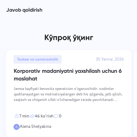
Javob qoldirish
Кўпроқ ўқинг
30 Yanvar, 2026
Taskee va samaradorlik
Korporativ madaniyatni yaxshilash uchun 6
maslahat
Jamoa kayfiyati bevosita operatsion o'zgaruvchidir: xodimlar
qadrlanayotgan va motivatsiyalangan deb his qilganda, jalb qilish,
saqlash va chiqarish sifati o'lchanadigan tarzda yaxshilanadi.
Yuqori kayfiyatni saqlash bir nechta o'lchamlar bo'yicha ataylab,
izchil harakatlarni talab qiladi — qa
7 min
46 ko'rish
0
Alena Shelyakina