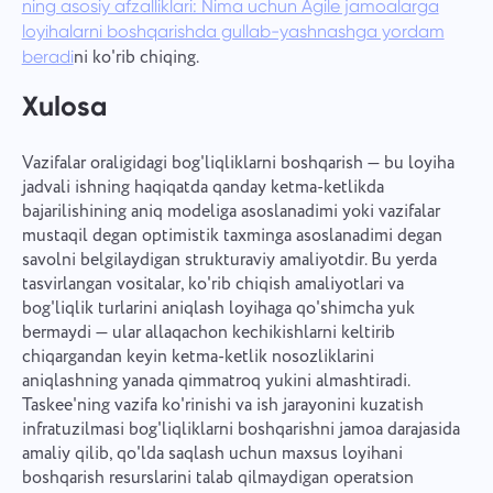
ning asosiy afzalliklari: Nima uchun Agile jamoalarga
loyihalarni boshqarishda gullab-yashnashga yordam
ni ko'rib chiqing.
beradi
Xulosa
Vazifalar oraligidagi bog'liqliklarni boshqarish — bu loyiha
jadvali ishning haqiqatda qanday ketma-ketlikda
bajarilishining aniq modeliga asoslanadimi yoki vazifalar
mustaqil degan optimistik taxminga asoslanadimi degan
savolni belgilaydigan strukturaviy amaliyotdir. Bu yerda
tasvirlangan vositalar, ko'rib chiqish amaliyotlari va
bog'liqlik turlarini aniqlash loyihaga qo'shimcha yuk
bermaydi — ular allaqachon kechikishlarni keltirib
chiqargandan keyin ketma-ketlik nosozliklarini
aniqlashning yanada qimmatroq yukini almashtiradi.
Taskee'ning vazifa ko'rinishi va ish jarayonini kuzatish
infratuzilmasi bog'liqliklarni boshqarishni jamoa darajasida
amaliy qilib, qo'lda saqlash uchun maxsus loyihani
boshqarish resurslarini talab qilmaydigan operatsion