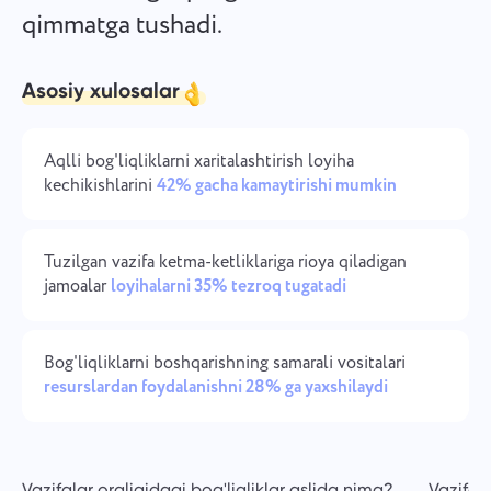
qimmatga tushadi.
Kompaniyani boshqarish
Oʻzbek
Kompaniya yarating, foydalanuvchilarni taklif qiling va
jamoa ishini optimallashtirish uchun rollarni tayinlang.
ไทย
Asosiy xulosalar
Türkçe
Aqlli bog'liqliklarni xaritalashtirish loyiha
kechikishlarini
42% gacha kamaytirishi mumkin
Tiếng Việt
Tuzilgan vazifa ketma-ketliklariga rioya qiladigan
jamoalar
loyihalarni 35% tezroq tugatadi
Bog'liqliklarni boshqarishning samarali vositalari
resurslardan foydalanishni 28% ga yaxshilaydi
Vazifalar oraligidagi bog'liqliklar aslida nima?
Vazifala