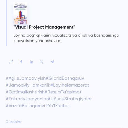
"Visual Project Management"
Loyiha bog'liqliklarini vizualizatsiya qilish va boshqarishga
innovatsion yondashuvlar.
#AgileJamoaviyish
#GibridBoshqaruv
#JamoaviyHamkorlik
#Loyihalarnazorat
#Optimallashtirish
#ResursTa'qsimoti
#TakroriyJarayonlar
#UğurluStrategiyalar
#VazifaBoshqaruvi
#Yo‘lXaritasi
0 izohlar