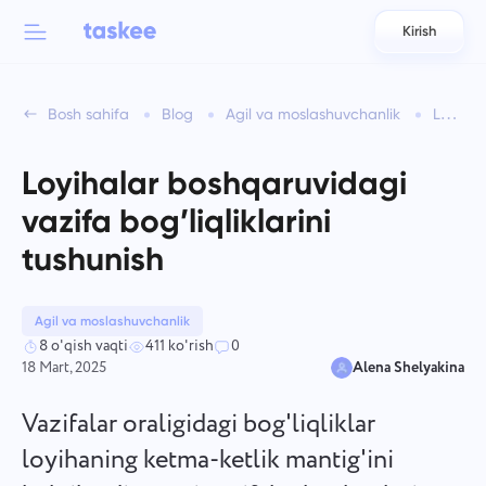
Kirish
Back to menu
Back to menu
Bosh sahifa
Blog
Agil va moslashuvchanlik
Loyihalar boshqaruvidagi vazifa bog’liqliklarini tushunish
العربية
Jamoalar uchun
Taskee funksiyalari
Loyihalar boshqaruvidagi
Azərbaycan
Haqida bilib oling 7 ko'proq ilhomlantiruvchi xususiyatlar
vazifa bog’liqliklarini
Sanoatlar
日本語
tushunish
Barcha funksiyalarni ko'rish
Bahasa Indonesia
Kompaniya turi
Agil va moslashuvchanlik
বাংলা
Kuzatuv vaqti
8 o'qish vaqti
411 ko'rish
0
18 Mart, 2025
Alena Shelyakina
Vazifa vaqtini kuzatish, hamkasblarni kuzatib boring va
Deutsch
vaqtni qo'lda qo'shing.
Vazifalar oraligidagi bog'liqliklar
English
loyihaning ketma-ketlik mantig'ini
Vazifalar