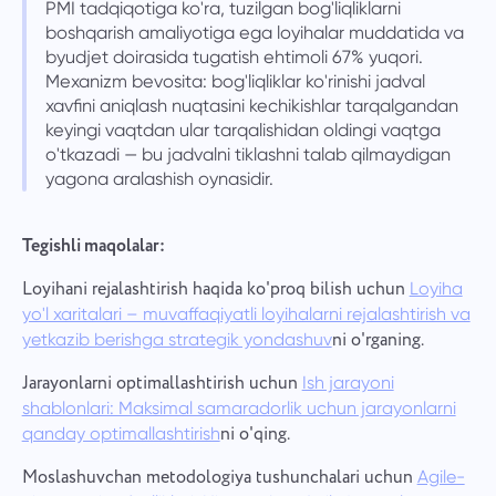
PMI tadqiqotiga ko'ra, tuzilgan bog'liqliklarni
boshqarish amaliyotiga ega loyihalar muddatida va
byudjet doirasida tugatish ehtimoli 67% yuqori.
Mexanizm bevosita: bog'liqliklar ko'rinishi jadval
xavfini aniqlash nuqtasini kechikishlar tarqalgandan
keyingi vaqtdan ular tarqalishidan oldingi vaqtga
o'tkazadi — bu jadvalni tiklashni talab qilmaydigan
yagona aralashish oynasidir.
Tegishli maqolalar:
Loyihani rejalashtirish haqida ko'proq bilish uchun
Loyiha
yo'l xaritalari – muvaffaqiyatli loyihalarni rejalashtirish va
ni o'rganing.
yetkazib berishga strategik yondashuv
Jarayonlarni optimallashtirish uchun
Ish jarayoni
shablonlari: Maksimal samaradorlik uchun jarayonlarni
ni o'qing.
qanday optimallashtirish
Moslashuvchan metodologiya tushunchalari uchun
Agile-