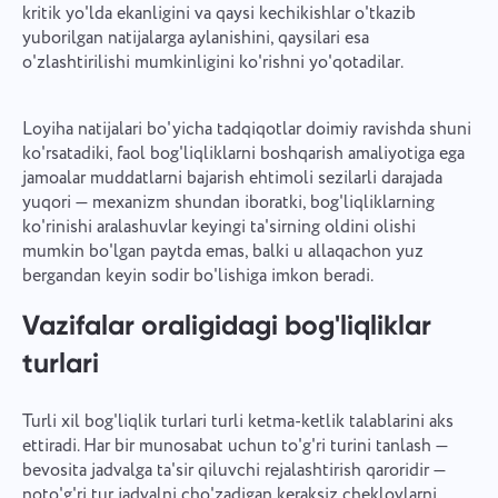
kritik yo'lda ekanligini va qaysi kechikishlar o'tkazib
yuborilgan natijalarga aylanishini, qaysilari esa
o'zlashtirilishi mumkinligini ko'rishni yo'qotadilar.
Loyiha natijalari bo'yicha tadqiqotlar doimiy ravishda shuni
ko'rsatadiki, faol bog'liqliklarni boshqarish amaliyotiga ega
jamoalar muddatlarni bajarish ehtimoli sezilarli darajada
yuqori — mexanizm shundan iboratki, bog'liqliklarning
ko'rinishi aralashuvlar keyingi ta'sirning oldini olishi
mumkin bo'lgan paytda emas, balki u allaqachon yuz
bergandan keyin sodir bo'lishiga imkon beradi.
Vazifalar oraligidagi bog'liqliklar
turlari
Turli xil bog'liqlik turlari turli ketma-ketlik talablarini aks
ettiradi. Har bir munosabat uchun to'g'ri turini tanlash —
bevosita jadvalga ta'sir qiluvchi rejalashtirish qaroridir —
noto'g'ri tur jadvalni cho'zadigan keraksiz cheklovlarni