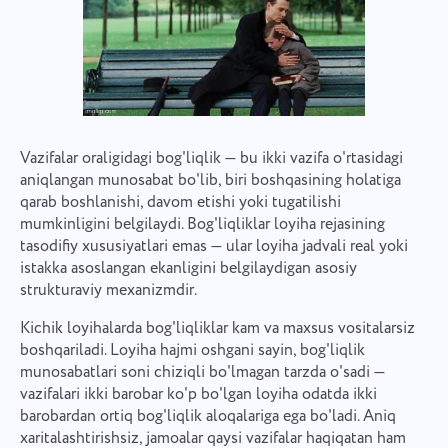
Vazifalar oraligidagi bog'liqlik — bu ikki vazifa o'rtasidagi
aniqlangan munosabat bo'lib, biri boshqasining holatiga
qarab boshlanishi, davom etishi yoki tugatilishi
mumkinligini belgilaydi. Bog'liqliklar loyiha rejasining
tasodifiy xususiyatlari emas — ular loyiha jadvali real yoki
istakka asoslangan ekanligini belgilaydigan asosiy
strukturaviy mexanizmdir.
Kichik loyihalarda bog'liqliklar kam va maxsus vositalarsiz
boshqariladi. Loyiha hajmi oshgani sayin, bog'liqlik
munosabatlari soni chiziqli bo'lmagan tarzda o'sadi —
vazifalari ikki barobar ko'p bo'lgan loyiha odatda ikki
barobardan ortiq bog'liqlik aloqalariga ega bo'ladi. Aniq
xaritalashtirishsiz, jamoalar qaysi vazifalar haqiqatan ham