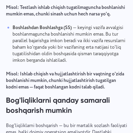
Misol: Testlash ishlab chiqish tugatilmaguncha boshlanishi
mumkin emas, chunki sinash uchun hech narsa yo'q.
Boshlashdan Boshlashga (SS)
— keyingi vazifa avvalgisi
boshlanmaguncha boshlanishi mumkin emas. Bu tur
parallel bajarishga imkon beradi va ikki vazifa resurslarni
baham ko'rganda yoki bir vazifaning erta natijasi to'liq
tugatilishidan oldin boshqasida qisman taraqqiyotga
imkon berganda ishlatiladi.
Misol: Ishlab chiqish va hujjatlashtirish bir vaqtning o'zida
boshlanishi mumkin, chunki hujjatlashtirish tugatilgan
kodni emas — faqat boshlangan kodni talab qiladi.
Bog'liqliklarni qanday samarali
boshqarish mumkin
Bog'liqliklarni boshqarish — bu bir martalik sozlash faoliyati
emas, balki doimiy operatsion amaliyotdir. Dastlabki