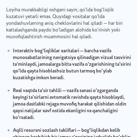
Yuborish
Yuborish
Taklif qilish
Loyiha murakkabligi oshgani sayin, qo'lda bog'liqlik
"Yuborish" tugmasini bosish orqali siz shaxsiy
maʼlumotlaringizning quyidagi hujjatga muvofiq
kuzatuvi yetarli emas. Quyidagi vositalar qo'lda
qayta ishlanishiga rozilik bildirgan boʻlasiz:
Yuborish
yondashuvlarning aniq cheklovlarini hal qiladi — har biri
Maxfiylik Siyosati.
kattalashganda paydo bo'ladigan alohida ko'rinish yoki
muvofiqlashtirish muammosini hal qiladi.
Interaktiv bog'liqliklar xaritalari
— barcha vazifa
munosabatlarining navigatsiya qilinadigan vizual tasvirini
ta'minlaydi, jamoalarga bitta vazifa o'zgarishining ta'sirini
qo'lda qayta hisoblashsiz butun tarmoq bo'ylab
kuzatishga imkon beradi.
Real vaqtda ta'sir tahlili
— vazifa sanasi o'zgarganda
keyingi ta'sirlarni avtomatik ravishda qayta hisoblaydi,
jamoa dastlabki rejaga muvofiq harakat qilishidan oldin
qaysi natijalar xavf ostida ekanligini va qanchaligini
ko'rsatadi.
Aqlli resursni sozlash takliflari
— bog'liqlikdan kelib