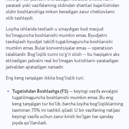
yaratadi yoki vazifalarning oldindan shartlari bajarilishidan
oldin boshlanishiga imkon beradigan zarur cheklovlarni
olib tashlaydi.
Loyiha ishlarida testlash u sinaydigan kod mavjud
bo'lmaguncha boshlanishi mumkin emas. Byudjetni
tasdiqlash byudjet taklifi tugatilmaguncha boshlanishi
mumkin emas. Bular konventsiyalar emas — operatsion
talablardir. Bog'liqlik turini to'g'ri olish — bu haqiqatni aks
ettiradigan jadvalni real bo'lmagan kutishlarni yaratadigan
jadvaldan ajratadigan narsadir.
Eng keng tarqalgan ikkita bog'liqlik turi:
Tugatishdan Boshlashga (FS)
— keyingi vazifa avvalgisi
tugatilmaguncha boshlanishi mumkin emas. Bu eng
keng tarqalgan tur bo'lib, barcha loyiha bog'liqliklarining
taxminan 75% ini tashkil qiladi. U bir vazifaning natijasi
keyingi vazifa uchun zarur kirish bo'lgan har qanday
joyda qo'llaniladi.