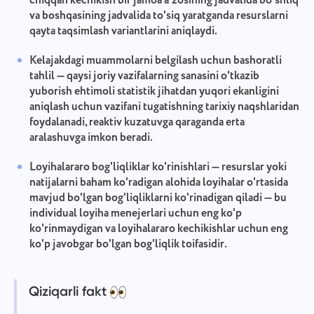
chiqqan kechikish bir jamoa a'zosining jadvalida bo'shliq
va boshqasining jadvalida to'siq yaratganda resurslarni
qayta taqsimlash variantlarini aniqlaydi.
Kelajakdagi muammolarni belgilash uchun bashoratli
tahlil
— qaysi joriy vazifalarning sanasini o'tkazib
yuborish ehtimoli statistik jihatdan yuqori ekanligini
aniqlash uchun vazifani tugatishning tarixiy naqshlaridan
foydalanadi, reaktiv kuzatuvga qaraganda erta
aralashuvga imkon beradi.
Loyihalararo bog'liqliklar ko'rinishlari
— resurslar yoki
natijalarni baham ko'radigan alohida loyihalar o'rtasida
mavjud bo'lgan bog'liqliklarni ko'rinadigan qiladi — bu
individual loyiha menejerlari uchun eng ko'p
ko'rinmaydigan va loyihalararo kechikishlar uchun eng
ko'p javobgar bo'lgan bog'liqlik toifasidir.
Qiziqarli fakt