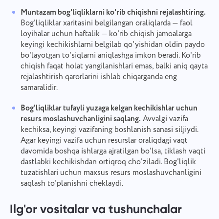
Muntazam bog'liqliklarni ko'rib chiqishni rejalashtiring.
Bog'liqliklar xaritasini belgilangan oraliqlarda — faol
loyihalar uchun haftalik — ko'rib chiqish jamoalarga
keyingi kechikishlarni belgilab qo'yishidan oldin paydo
Xatolik haqida xabar bering
Biz bilan bog'laning
bo'layotgan to'siqlarni aniqlashga imkon beradi. Ko'rib
chiqish faqat holat yangilanishlari emas, balki aniq qayta
Funktsiyangizni taklif qiling
Iltimos, duch kelgan muammo haqida batafsil
Tarjima xatosini xabar qiling
rejalashtirish qarorlarini ishlab chiqarganda eng
yozing, aniq ma'lumotlar bering va kerakli fayllarni
samaralidir.
Ism
biriktirishdan tortinmang. Sizning faol
Muammo tavsifini va to'g'ri variantni ko'rsating
ishtirokingiz foydalanuvchilar tajribasini
Funktsiya
Bog'liqliklar tufayli yuzaga kelgan kechikishlar uchun
yaxshilashga yordam beradi va barchaga yaxshi
xizmat ko'rsatadi.
resurs moslashuvchanligini saqlang.
Avvalgi vazifa
Telefon raqami
kechiksa, keyingi vazifaning boshlanish sanasi siljiydi.
Qanday ishlaydi
Agar keyingi vazifa uchun resurslar oraliqdagi vaqt
davomida boshqa ishlarga ajratilgan bo'lsa, tiklash vaqti
Taskee ning bir qismi bo'lgansiz
Your message has been sent
Email
dastlabki kechikishdan ortiqroq cho'ziladi. Bog'liqlik
successfully
Fayllarni yuklang
tuzatishlari uchun maxsus resurs moslashuvchanligini
Biz albatta uni o'rganib chiqamiz va uni
saqlash to'planishni cheklaydi.
mahsulotga qo'llashga harakat qilamiz. Siz bizga
Sizning xabaringiz
Fayllarni ko'rib chiqing
yoki tortib qo'ying
We will contact you soon
har kuni yaxshilanishga yordam berasiz!
Tugmani bosish orqali siz ma'lumotlaringizni
Ilg'or vositalar va tushunchalar
qayta ishlashga roziligingizni tasdiqlaysiz
Fayllarni ko'rib chiqing
yoki tortib qo'ying
shaxsiy ma'lumotlar.