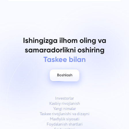
Ishingizga ilhom oling va
samaradorlikni oshiring
Taskee bilan
Boshlash
Investorlar
Kasbiy rivojlanish
Yangi nimalar
Taskee rivojlanishi va dizayni
Maxfiylik siyosati
Foydalanish shartlari