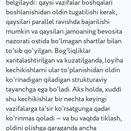
belgilaydi: qaysi vazifalar boshqalari
Español
Vazifa yarating, uni hamkasblaringiz bilan bajaring va uni
boshlanishidan oldin tugatilishi kerak,
tugallangandan so'ng yopib qo'ying.
qaysilari parallel ravishda bajarilishi
Français
mumkin va qaysilari jamoaning bevosita
Hisobotlar
עברית
nazorati ostida bo'lmagan shartlar bilan
Loyihaga sarflangan vaqt bo'yicha hisobotlardan foydalanib,
resurslarni taqsimlang.
to'sib qo'yilgan. Bog'liqliklar
हिन्दी
xaritalashtirilgan va kuzatilganda, loyiha
Italiano
Kanban taxtasi
kechikishlarni ular to'planishidan oldin
Vazifalarni Kanban taxtasida boshqaring, vazifalarni filtrlash
ko'rinadigan qiladigan strukturaviy
中文 (中国)
va taxtangizni kengaytiring.
tayanchga ega bo'ladi. Aks holda, xuddi
Kiswahili
shu kechikishlar bir nechta keyingi
Loyiha boshqaruvi
vazifalarga ta'sir ko'rsatgunga qadar
Português
Loyihani boshqarish ma'lumotlarini (holatlar/yorliqlar) va
jamoa faoliyatini bitta joyda boshqaring.
ko'rinmas qoladi — va bu vaqtda tiklash,
Русский
oldini olishga qaraganda ancha