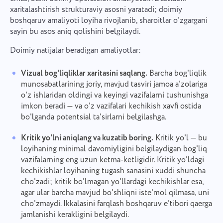
xaritalashtirish strukturaviy asosni yaratadi; doimiy
boshqaruv amaliyoti loyiha rivojlanib, sharoitlar o'zgargani
sayin bu asos aniq qolishini belgilaydi.
Doimiy natijalar beradigan amaliyotlar:
Vizual bog'liqliklar xaritasini saqlang.
Barcha bog'liqlik
munosabatlarining joriy, mavjud tasviri jamoa a'zolariga
o'z ishlaridan oldingi va keyingi vazifalarni tushunishga
imkon beradi — va o'z vazifalari kechikish xavfi ostida
bo'lganda potentsial ta'sirlarni belgilashga.
Kritik yo'lni aniqlang va kuzatib boring.
Kritik yo'l — bu
loyihaning minimal davomiyligini belgilaydigan bog'liq
vazifalarning eng uzun ketma-ketligidir. Kritik yo'ldagi
kechikishlar loyihaning tugash sanasini xuddi shuncha
cho'zadi; kritik bo'lmagan yo'llardagi kechikishlar esa,
agar ular barcha mavjud bo'shliqni iste'mol qilmasa, uni
cho'zmaydi. Ikkalasini farqlash boshqaruv e'tibori qaerga
jamlanishi kerakligini belgilaydi.