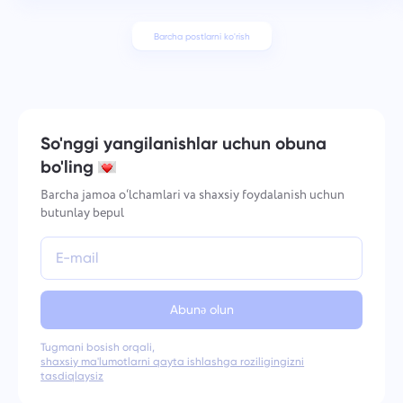
Barcha postlarni ko'rish
So'nggi yangilanishlar uchun obuna
bo'ling
Barcha jamoa o‘lchamlari va shaxsiy foydalanish uchun
butunlay bepul
Abunə olun
Tugmani bosish orqali,
shaxsiy ma'lumotlarni qayta ishlashga roziligingizni
tasdiqlaysiz