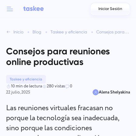
Iniciar Sesión
Back to menu
Back to menu
Inicio
Blog
Taskee y eficiencia
Consejos para reuniones online productivas
العربية
Para equipos
Funciones de Taskee
Consejos para reuniones
Azərbaycan
Conozca sobre 7 más características inspiradoras
online productivas
Industrias
日本語
Ver todas las funciones
Bahasa Indonesia
Taskee y eficiencia
Tipo de empresa
10 min de lectura
280 vistas
0
22 julio, 2025
Alena Shelyakina
বাংলা
Tiempo de seguimiento
Rastrear el tiempo de las tareas, supervisar a los compañeros
Las reuniones virtuales fracasan no
Deutsch
y agregar tiempo manualmente.
porque la tecnología sea inadecuada,
sino porque las condiciones
English
Tareas