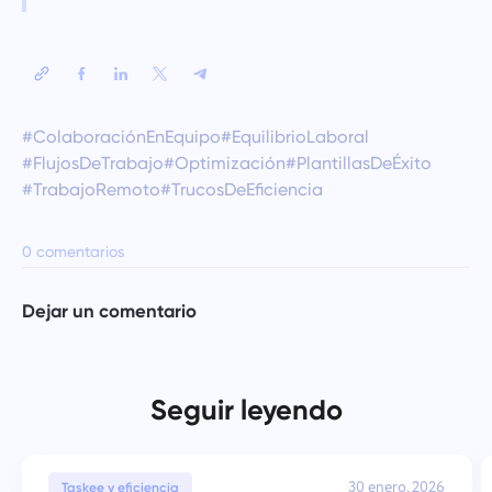
#ColaboraciónEnEquipo
#EquilibrioLaboral
#FlujosDeTrabajo
#Optimización
#PlantillasDeÉxito
#TrabajoRemoto
#TrucosDeEficiencia
0 comentarios
Dejar un comentario
Seguir leyendo
30 enero, 2026
Taskee y eficiencia