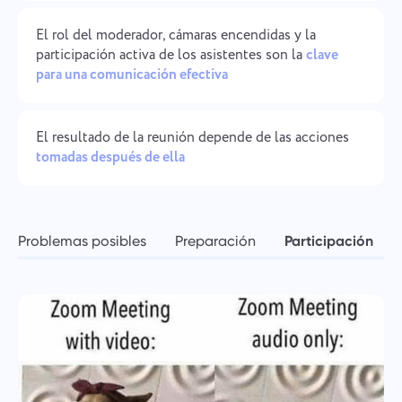
Gestión de la empresa
Oʻzbek
El rol del moderador, cámaras encendidas y la
Cree una empresa, invite usuarios y asigne roles para
participación activa de los asistentes son la
clave
optimizar el trabajo en equipo.
ไทย
para una comunicación efectiva
Türkçe
El resultado de la reunión depende de las acciones
tomadas después de ella
Tiếng Việt
Problemas posibles
Preparación
Participación