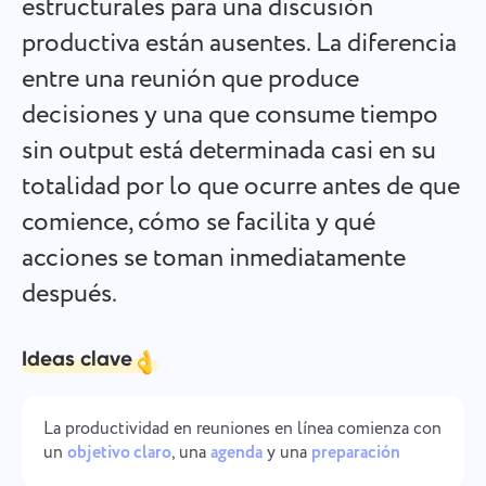
estructurales para una discusión
Español
Cree una tarea, trabaje con compañeros y ciérrela cuando
productiva están ausentes. La diferencia
esté completa
entre una reunión que produce
Français
decisiones y una que consume tiempo
Informes
עברית
sin output está determinada casi en su
Distribuya recursos usando informes sobre el tiempo
dedicado a cada proyecto
totalidad por lo que ocurre antes de que
हिन्दी
comience, cómo se facilita y qué
Italiano
Tablero Kanban
acciones se toman inmediatamente
Gestione las tareas en el tablero Kanban, filtre tareas y
después.
中文 (中国)
amplíe su tablero.
Kiswahili
Ideas clave
Gestión de proyectos
Português
Administre la información del proyecto (estados/etiquetas)
La productividad en reuniones en línea comienza con
y la actividad del equipo en un solo lugar.
un
objetivo claro
, una
agenda
y una
preparación
Русский