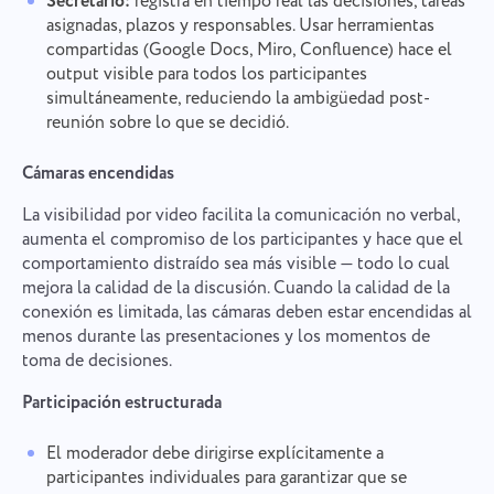
Secretario:
registra en tiempo real las decisiones, tareas
Contacta con nosotros
asignadas, plazos y responsables. Usar herramientas
Informar de un error de
Sugerir tu función
compartidas (Google Docs, Miro, Confluence) hace el
Por favor, describe detalladamente el problema
traducción
que has encontrado, proporcionando información
output visible para todos los participantes
específica, y no dudes en adjuntar cualquier
Proporciona una descripción del problema junto
simultáneamente, reduciendo la ambigüedad post-
Nombre
archivo relevante. Tu participación activa nos
con la opción correcta
Función
reunión sobre lo que se decidió.
ayuda a mejorar la experiencia del usuario,
garantizando un mejor servicio para todos.
Número de teléfono
Cámaras encendidas
Cómo funciona
La visibilidad por video facilita la comunicación no verbal,
Gracias por ser parte de Taskee
Your message has been sent
aumenta el compromiso de los participantes y hace que el
Email
comportamiento distraído sea más visible — todo lo cual
successfully
Subir archivos
Definitivamente nos familiarizaremos con ello y
mejora la calidad de la discusión. Cuando la calidad de la
trataremos de implementarlo en el producto. ¡Nos
conexión es limitada, las cámaras deben estar encendidas al
Tu mensaje
We will contact you soon
ayudas a mejorar cada día!
Al hacer clic en el botón, confirmas tu
menos durante las presentaciones y los momentos de
Examinar archivos
o arrastra y suelta
consentimiento para el procesamiento de
toma de decisiones.
Examinar archivos
o arrastra y suelta
datos personales.
Enviar
Participación estructurada
Sugerir
Enviar
Al hacer clic en el botón "Enviar", acepta el
tratamiento de sus datos personales de acuerdo
El moderador debe dirigirse explícitamente a
Enviar
con la
Política de privacidad.
participantes individuales para garantizar que se