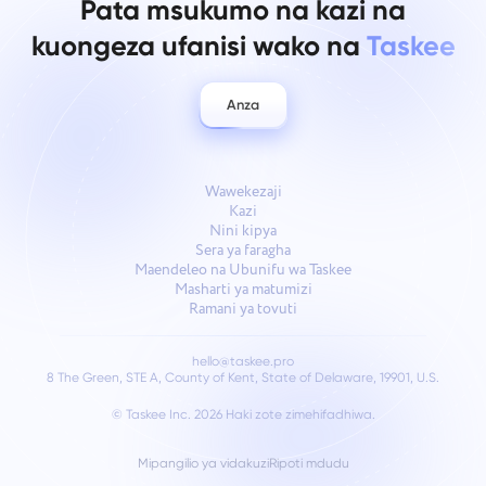
Pata msukumo na kazi na
kuongeza ufanisi wako na
Taskee
Anza
Wawekezaji
Kazi
Nini kipya
Sera ya faragha
Maendeleo na Ubunifu wa Taskee
Masharti ya matumizi
Ramani ya tovuti
hello@taskee.pro
8 The Green, STE A, County of Kent, State of Delaware, 19901, U.S.
© Taskee Inc. 2026
Haki zote zimehifadhiwa.
Mipangilio ya vidakuzi
Ripoti mdudu