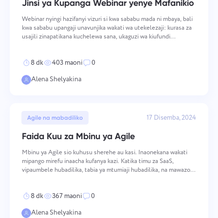
Jinsi ya Kupanga Webinar yenye Mafanikio
Usimamizi wa Kampuni
Oʻzbek
Ungana na sisi
Ripoti mdudu
Webinar nyingi hazifanyi vizuri si kwa sababu mada ni mbaya, bali
Unda kampuni, waalike watumiaji, na uweke majukumu ili
kwa sababu upangaji unavunjika wakati wa utekelezaji: kurasa za
Pendekeza kipengele chako
kuboresha kazi ya pamoja.
Ripoti kosa la tafsiri
ไทย
usajili zinapatikana kuchelewa sana, ukaguzi wa kiufundi
Tafadhali eleza suala ulilokutana nalo kwa undani,
unafanyika asubuhi ya tukio, na ufuatiliaji unawasili siku tatu
kutoa habari maalum, na jisikie huru kushikamana
Toa maelezo ya suala pamoja na chaguo sahihi
baada ya tukio wakati hamu tayari imeshuka.
Jina
na faili zozote zinazofaa. Ushiriki wako hai
Türkçe
8 dk
403 maoni
0
hutusaidia kuboresha uzoefu wa watumiaji,
Kipengele
kuhakikisha huduma bora kwa kila mtu.
Alena Shelyakina
Tiếng Việt
Nambari ya simu
Inavyofanya kazi
Asante kwa kuwa sehemu ya
Your message has been sent
17 Disemba, 2024
Email
Agile na mabadiliko
Taskee
successfully
Pakia faili
Faida Kuu za Mbinu ya Agile
Tutajitahidi kujifunza na kujaribu kuitumia katika
Vinjari faili
au buruta na kushuka
Ujumbe wako
We will contact you soon
Mbinu ya Agile sio kuhusu sherehe au kasi. Inaonekana wakati
bidhaa. Unatusaidia kuwa bora kila siku!
mipango mirefu inaacha kufanya kazi. Katika timu za SaaS,
Kwa kubonyeza kitufe, unathibitisha ridhaa
Vinjari faili
au buruta na kushuka
vipaumbele hubadilika, tabia ya mtumiaji hubadilika, na mawazo
yako ya usindikaji wa
data binafsi.
ya ramani ya barabara hupita haraka. Ikiwa mizunguko ya kupanga
Tuma
Tuma
inabaki ndefu, timu hugundua makosa kuchelewa sa
Pendekeza
8 dk
367 maoni
0
Kwa kubofya kitufe cha "Tuma", unakubali uchakataji
wa data yako ya kibinafsi kwa mujibu wa
Tuma
Alena Shelyakina
Sera ya faragha.