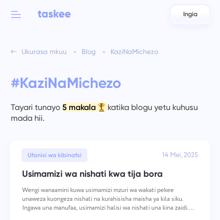
Ingia
Back to menu
Back to menu
Ukurasa mkuu
Blog
KaziNaMichezo
العربية
Kwa timu
Vipengele vya Taskee
#KaziNaMichezo
Azərbaycan
Jifunze kuhusu 7 vipengele zaidi vinavyotia moyo
Sekta
日本語
Tayari tunayo
5 makala
katika blogu yetu kuhusu
Tazama vipengele vyote
mada hii.
Bahasa Indonesia
Aina ya kampuni
বাংলা
14 Mei, 2025
Wakati wa kufuatilia
Ufanisi wa kibinafsi
Fuatilia wakati wa kazi, angalia wenzako, na ongeza wakati
Usimamizi wa nishati kwa tija bora
Deutsch
mwenyewe
Wengi wanaamini kuwa usimamizi mzuri wa wakati pekee
unaweza kuongeza nishati na kurahisisha maisha ya kila siku.
English
Ingawa una manufaa, usimamizi halisi wa nishati una kina zaidi.
Kazi za Uongozaji Timu
Zana za kufuatilia muda haziwezi kurudisha nishati iliyopotea