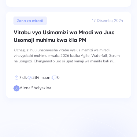
17 Disemba, 2024
Zana za miradi
Vitabu vya Usimamizi wa Mradi wa Juu:
Usomaji muhimu kwa kila PM
Uchaguzi huu unaonyesha vitabu vya usimamizi wa miradi
vinavyobaki muhimu mwaka 2026 katika Agile, Waterfall, Scrum
na uongozi. Changamoto leo si upatikanaji wa maarifa bali ni
uwazi. Timu mara nyingi huchanganya mifumo bila kuelewa jinsi
hasa inavyofanya kazi pamoja. Ripoti za sekta kutoka PM
7 dk
384 maoni
0
Alena Shelyakina