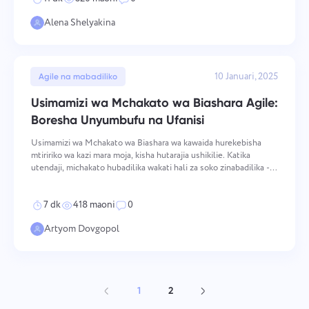
Alena Shelyakina
10 Januari, 2025
Agile na mabadiliko
Usimamizi wa Mchakato wa Biashara Agile:
Boresha Unyumbufu na Ufanisi
Usimamizi wa Mchakato wa Biashara wa kawaida hurekebisha
mtiririko wa kazi mara moja, kisha hutarajia ushikilie. Katika
utendaji, michakato hubadilika wakati hali za soko zinabadilika -
na mashirika yanayofanya uboreshaji upya katika mizunguko ya
kila mwaka huachwa nyuma na yale yanayoifanya k
7 dk
418 maoni
0
Artyom Dovgopol
1
2