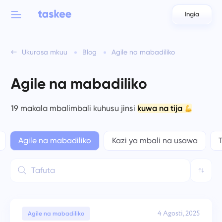
Ingia
Back to menu
Back to menu
Ukurasa mkuu
Blog
Agile na mabadiliko
العربية
Kwa timu
Vipengele vya Taskee
Agile na mabadiliko
Azərbaycan
Jifunze kuhusu 7 vipengele zaidi vinavyotia moyo
Sekta
日本語
19 makala mbalimbali kuhusu jinsi
kuwa na tija
Tazama vipengele vyote
Bahasa Indonesia
Aina ya kampuni
Agile na mabadiliko
Kazi ya mbali na usawa
T
বাংলা
Wakati wa kufuatilia
Fuatilia wakati wa kazi, angalia wenzako, na ongeza wakati
Deutsch
mwenyewe
English
4 Agosti, 2025
Agile na mabadiliko
Kazi za Uongozaji Timu