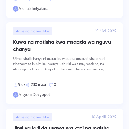
Usimamizi wa Kampuni
Oʻzbek
Alena Shelyakina
Unda kampuni, waalike watumiaji, na uweke majukumu ili
kuboresha kazi ya pamoja.
ไทย
19 Mei, 2025
Agile na mabadiliko
Türkçe
Kuwa na motisha kwa msaada wa nguvu
chanya
Tiếng Việt
Uimarishaji chanya ni utaratibu wa tabia unaozalisha athari
zinazoweza kupimika kwenye ushiriki wa timu, motisha, na
utendaji endelevu. Unapotumika kwa uthabiti na maalum,
unaimarisha hali za kiutamaduni ambazo timu zenye utendaji wa
juu zinahitaji — na unashughulikia upungufu wa utambuzi amba
9 dk
230 maoni
0
Artyom Dovgopol
16 Aprili, 2025
Agile na mabadiliko
Jinsi ya kufikia usawa wa kazi na maisha