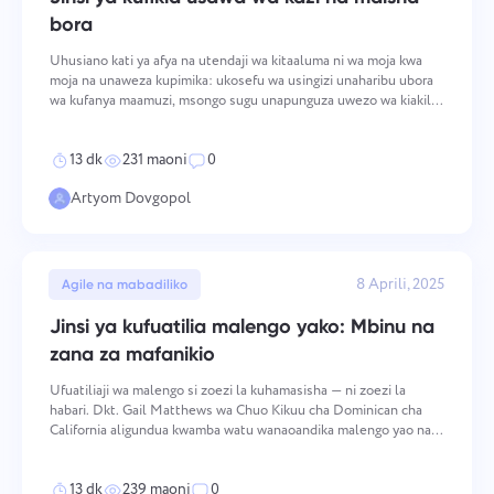
bora
Uhusiano kati ya afya na utendaji wa kitaaluma ni wa moja kwa
moja na unaweza kupimika: ukosefu wa usingizi unaharibu ubora
wa kufanya maamuzi, msongo sugu unapunguza uwezo wa kiakili,
tabia ya kukaa inadhuru umakini, na lishe duni huunda mifumo ya
nishati inayodhoofisha umakini wa muda mrefu.
13 dk
231 maoni
0
Artyom Dovgopol
8 Aprili, 2025
Agile na mabadiliko
Jinsi ya kufuatilia malengo yako: Mbinu na
zana za mafanikio
Ufuatiliaji wa malengo si zoezi la kuhamasisha — ni zoezi la
habari. Dkt. Gail Matthews wa Chuo Kikuu cha Dominican cha
California aligundua kwamba watu wanaoandika malengo yao na
kuyafuatilia kwa maandishi wana uwezekano mkubwa zaidi wa
kuyafikia kuliko wale wanaoyahifadhi tu kichwani. Utarat
13 dk
239 maoni
0