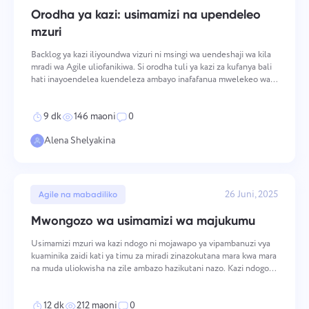
Español
Unda kazi, fanya kazi na wenzako na ifunge ikiwa
Orodha ya kazi: usimamizi na upendeleo
imekamilika.
mzuri
Français
Backlog ya kazi iliyoundwa vizuri ni msingi wa uendeshaji wa kila
mradi wa Agile uliofanikiwa. Si orodha tuli ya kazi za kufanya bali
Ripoti
hati inayoendelea kuendeleza ambayo inafafanua mwelekeo wa
עברית
timu, inawezesha kubadilika kwa mahitaji yanayobadilika, na
Sambaza rasilimali kwa kutumia ripoti za muda uliotumiwa
inatumika kama chanzo pekee cha ukweli kw
kwa kila mradi.
हिन्दी
9 dk
146 maoni
0
Alena Shelyakina
Italiano
Ubao wa Kanban
Dhibiti kazi kwenye ubao wa Kanban, chuja kazi, na kupima
中文 (中国)
ubao wako.
26 Juni, 2025
Agile na mabadiliko
Mwongozo wa usimamizi wa majukumu
Kiswahili
Usimamizi wa Mradi
Usimamizi mzuri wa kazi ndogo ni mojawapo ya vipambanuzi vya
Português
kuaminika zaidi kati ya timu za miradi zinazokutana mara kwa mara
Dhibiti habari za mradi (hali/maandiko) na shughuli za timu
na muda uliokwisha na zile ambazo hazikutani nazo. Kazi ndogo si
mahali pamoja.
tu njia ya kugawa kazi kubwa kuwa vipande vidogo zaidi — ni
Русский
vitengo vya kimuundo vinavyobadilisha male
12 dk
212 maoni
0