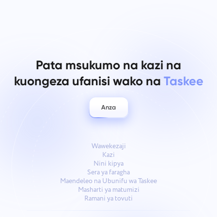
Pata msukumo na kazi na
kuongeza ufanisi wako na
Taskee
Anza
Wawekezaji
Kazi
Nini kipya
Sera ya faragha
Maendeleo na Ubunifu wa Taskee
Masharti ya matumizi
Ramani ya tovuti