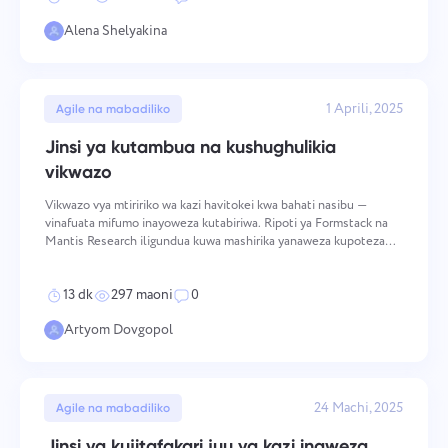
Alena Shelyakina
1 Aprili, 2025
Agile na mabadiliko
Jinsi ya kutambua na kushughulikia
vikwazo
Vikwazo vya mtiririko wa kazi havitokei kwa bahati nasibu —
vinafuata mifumo inayoweza kutabiriwa. Ripoti ya Formstack na
Mantis Research iligundua kuwa mashirika yanaweza kupoteza
hadi $1.3 milioni kwa mwaka kutokana na michakato isiyo na
ufanisi, na kwamba zaidi ya nusu ya wafanyakazi hutumi
13 dk
297 maoni
0
Ungana na sisi
Ripoti mdudu
Artyom Dovgopol
Pendekeza kipengele chako
Ripoti kosa la tafsiri
Tafadhali eleza suala ulilokutana nalo kwa undani,
kutoa habari maalum, na jisikie huru kushikamana
Toa maelezo ya suala pamoja na chaguo sahihi
Jina
na faili zozote zinazofaa. Ushiriki wako hai
24 Machi, 2025
Agile na mabadiliko
hutusaidia kuboresha uzoefu wa watumiaji,
Kipengele
kuhakikisha huduma bora kwa kila mtu.
Jinsi ya kujitafakari juu ya kazi inaweza