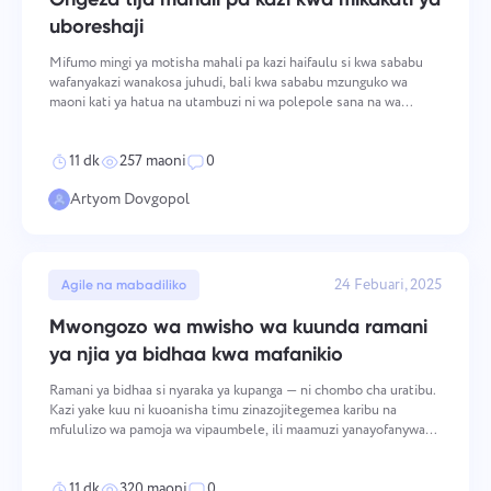
uboreshaji
Mifumo mingi ya motisha mahali pa kazi haifaulu si kwa sababu
wafanyakazi wanakosa juhudi, bali kwa sababu mzunguko wa
maoni kati ya hatua na utambuzi ni wa polepole sana na wa
dhahania sana. Ucheza-mchezo (gamification) hushughulikia hili
kimuundo: hubana umbali kati ya tabia na zawadi, hufan
11 dk
257 maoni
0
Artyom Dovgopol
24 Febuari, 2025
Agile na mabadiliko
Mwongozo wa mwisho wa kuunda ramani
ya njia ya bidhaa kwa mafanikio
Ramani ya bidhaa si nyaraka ya kupanga — ni chombo cha uratibu.
Kazi yake kuu ni kuoanisha timu zinazojitegemea karibu na
mfululizo wa pamoja wa vipaumbele, ili maamuzi yanayofanywa
katika sehemu moja ya shirika yasiunde vizuizi kwa nyingine.
Ramani inayohudumu tu kama ratiba ya muda inapoteza
11 dk
320 maoni
0