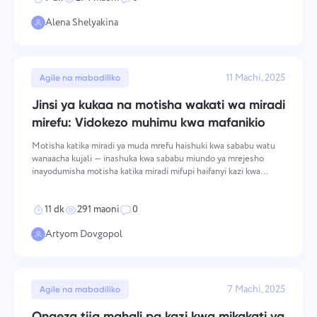
Alena Shelyakina
11 Machi, 2025
Agile na mabadiliko
Jinsi ya kukaa na motisha wakati wa miradi
mirefu: Vidokezo muhimu kwa mafanikio
Motisha katika miradi ya muda mrefu haishuki kwa sababu watu
wanaacha kujali — inashuka kwa sababu miundo ya mrejesho
inayodumisha motisha katika miradi mifupi haifanyi kazi kwa
kiwango kikubwa. Uwazi wa mwanzo wa madhumuni unafifia,
maendeleo yanakuwa magumu kuonekana, na umbali kati ya hali
11 dk
291 maoni
0
Artyom Dovgopol
7 Machi, 2025
Agile na mabadiliko
Ongeza tija mahali pa kazi kwa mikakati ya