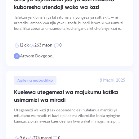
Nambari ya simu
kuboresha utendaji wako wa kazi
Inavyofanya kazi
Tafakuri ya kibinafsi ya kitaaluma si nyongeza ya soft skill — ni
Asante kwa kuwa sehemu ya
Your message has been sent
utaratibu ambao kwa njia yake uzoefu hubadilishwa kuwa uamuzi
Email
Taskee
bora. Bila zoezi la kimuundo la kuchanganua kilichofanya kazi na
successfully
kisichofanya kazi, wataalamu hurudia mifumo ile ile ya uamuzi
Pakia faili
katika muktadha tofauti, kwa sababu mzu
Tutajitahidi kujifunza na kujaribu kuitumia katika
Vinjari faili
au buruta na kushuka
12 dk
263 maoni
0
Ujumbe wako
We will contact you soon
bidhaa. Unatusaidia kuwa bora kila siku!
Kwa kubonyeza kitufe, unathibitisha ridhaa
Artyom Dovgopol
Vinjari faili
au buruta na kushuka
yako ya usindikaji wa
data binafsi.
Tuma
Tuma
Pendekeza
Kwa kubofya kitufe cha "Tuma", unakubali uchakataji
18 Machi, 2025
Agile na mabadiliko
wa data yako ya kibinafsi kwa mujibu wa
Tuma
Sera ya faragha.
Kuelewa utegemezi wa majukumu katika
usimamizi wa miradi
Utegemezi wa kazi (task dependencies) hufafanua mantiki ya
mfuatano wa mradi: ni kazi zipi lazima zikamilike kabla nyingine
kuanza, zipi zinaweza kuendeshwa kwa wakati mmoja, na zipi
zimezuiliwa na hali zilizo nje ya udhibiti wa moja kwa moja wa
timu. Wakati utegemezi unapowekwa kwenye ramani
9 dk
274 maoni
0