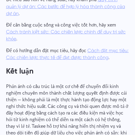
quản lý dự án: Các bước để hợp lý hóa thành công của
.
dự án
Để cân bằng cuộc sống và công việc tốt hơn, hãy xem
Cách tránh kiệt sức: Các chiến lược chính để duy trì sức
.
khỏe
Để có hướng dẫn đặt mục tiêu, hãy đọc
Cách đặt mục tiêu:
.
Các chiến lược thực tế để đạt được thành công
Kết luận
Phản ánh có cấu trúc là một cơ chế để chuyển đổi kinh
nghiệm chuyên môn thành chất lượng quyết định được cải
thiện — không phải là một thực hành tạo động lực hay một
nghi thức hiệu suất. Các công cụ và thói quen được mô tả ở
đây hoạt động bằng cách tạo ra các điều kiện mà việc học
hỏi từ kinh nghiệm có thể diễn ra một cách có hệ thống,
thay vì lẻ tẻ. Taskee hỗ trợ khả năng hiển thị nhiệm vụ và
theo dõi tiến độ giúp dữ liệu cho việc phản ánh có sẵn: khi