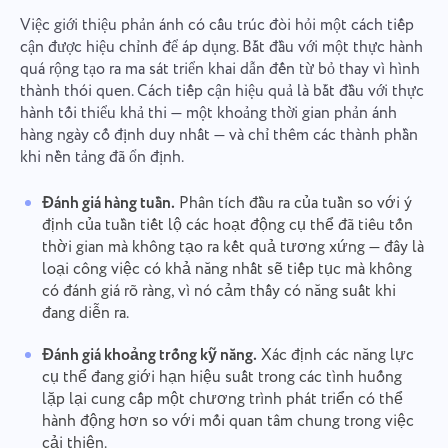
Số điện thoại
Cách hoạt động
Việc giới thiệu phản ánh có cấu trúc đòi hỏi một cách tiếp
Cảm ơn bạn đã trở thành một
cận được hiệu chỉnh để áp dụng. Bắt đầu với một thực hành
Your message has been sent
phần của Taskee
quá rộng tạo ra ma sát triển khai dẫn đến từ bỏ thay vì hình
Email
successfully
Tải lên tệp
thành thói quen. Cách tiếp cận hiệu quả là bắt đầu với thực
hành tối thiểu khả thi — một khoảng thời gian phản ánh
Chúng tôi chắc chắn sẽ làm quen với nó và cố gắng
áp dụng nó vào sản phẩm. Bạn giúp chúng tôi
We will contact you soon
Duyệt tập tin
hoặc kéo và thả
hàng ngày cố định duy nhất — và chỉ thêm các thành phần
Tin nhắn của bạn
Bằng cách nhấp vào nút, bạn xác nhận sự
ngày càng trở nên tốt hơn!
khi nền tảng đã ổn định.
đồng ý của mình đối với việc xử lý thông tin của
Duyệt tập tin
hoặc kéo và thả
bạn
dữ liệu cá nhân.
Đánh giá hàng tuần.
Phân tích đầu ra của tuần so với ý
Gửi
Gửi
Đề xuất
định của tuần tiết lộ các hoạt động cụ thể đã tiêu tốn
Bằng cách nhấp vào nút "Gửi", bạn đồng ý xử lý dữ
Gửi
thời gian mà không tạo ra kết quả tương xứng — đây là
liệu cá nhân của mình theo
Chính sách bảo mật.
loại công việc có khả năng nhất sẽ tiếp tục mà không
có đánh giá rõ ràng, vì nó cảm thấy có năng suất khi
đang diễn ra.
Đánh giá khoảng trống kỹ năng.
Xác định các năng lực
cụ thể đang giới hạn hiệu suất trong các tình huống
lặp lại cung cấp một chương trình phát triển có thể
hành động hơn so với mối quan tâm chung trong việc
cải thiện.