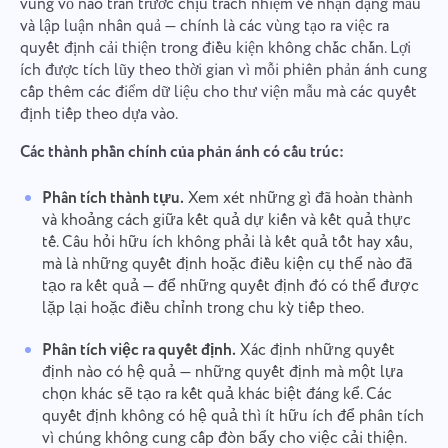
vùng vỏ não trán trước chịu trách nhiệm về nhận dạng mẫu
và lập luận nhân quả — chính là các vùng tạo ra việc ra
quyết định cải thiện trong điều kiện không chắc chắn. Lợi
ích được tích lũy theo thời gian vì mỗi phiên phản ánh cung
cấp thêm các điểm dữ liệu cho thư viện mẫu mà các quyết
định tiếp theo dựa vào.
Các thành phần chính của phản ánh có cấu trúc:
Phân tích thành tựu.
Xem xét những gì đã hoàn thành
và khoảng cách giữa kết quả dự kiến và kết quả thực
tế. Câu hỏi hữu ích không phải là kết quả tốt hay xấu,
mà là những quyết định hoặc điều kiện cụ thể nào đã
tạo ra kết quả — để những quyết định đó có thể được
lặp lại hoặc điều chỉnh trong chu kỳ tiếp theo.
Phân tích việc ra quyết định.
Xác định những quyết
định nào có hệ quả — những quyết định mà một lựa
chọn khác sẽ tạo ra kết quả khác biệt đáng kể. Các
quyết định không có hệ quả thì ít hữu ích để phân tích
vì chúng không cung cấp đòn bẩy cho việc cải thiện.