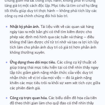
chúng giảm ma sát trong thực hành, không phải vì chúng
tăng giá trị một cách độc lập. Mục tiêu là tìm cơ sở hạ tầng
tối thiểu giúp duy trì thực hành — không phải tích lũy các
công cụ mà chính chúng đòi hỏi bảo trì.
Nhật ký phản ánh.
Tài liệu viết về các quan sát hàng
ngày tạo ra một bản ghi có thể tìm kiếm được cho
phép xác định mô hình qua các tuần và tháng — điều
không thể làm được chỉ từ trí nhớ và tạo ra lợi ích lũy
tích làm cho phản ánh duy trì có giá trị hơn phản ánh
không thường xuyên.
Ứng dụng theo dõi mục tiêu.
Các công cụ kỹ thuật số
giúp trạng thái mục tiêu hiện tại có thể nhìn thấy ngay
lập tức giảm gánh nặng nhận thức của việc duy trì
nhận thức về vị trí của mọi việc — đó là gánh nặng
khiến các mục tiêu trôi ra khỏi sự xem xét tích cực giữa
các phiên đánh giá.
Công cụ trực quan hóa.
Các biểu diễn đồ họa của tiến
độ theo thời gian làm cho quỹ đạo có thể nhìn thấy