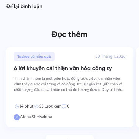
Để lại bình luận
Đọc thêm
30 Tháng 1, 2026
Taskee và hiệu quả
6 lời khuyên cải thiện văn hóa công ty
Tinh thần nhóm là một biến hoạt động trực tiếp: khi nhân viên
cảm thấy được coi trọng và có động lực, sự gắn kết, giữ chân và
chất lượng đầu ra cải thiện có thể đo lường được. Duy trì tinh
thần cao đòi hỏi hành động có chủ ý và nhất quán trên nhiều khía
cạnh — từ cách các giá trị được củng cố
14 phút
53 lượt xem
0
Alena Shelyakina