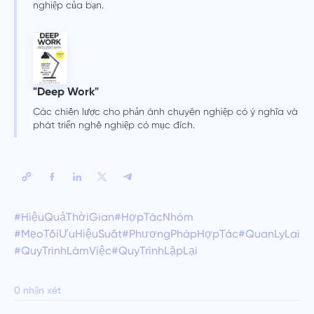
nghiệp của bạn.
"Deep Work"
Các chiến lược cho phản ánh chuyên nghiệp có ý nghĩa và
phát triển nghề nghiệp có mục đích.
#HiệuQuảThờiGian
#HợpTácNhóm
#MẹoTốiƯuHiệuSuất
#PhươngPhápHợpTác
#QuanLyLai
#QuyTrìnhLàmViệc
#QuyTrìnhLặpLại
0 nhận xét