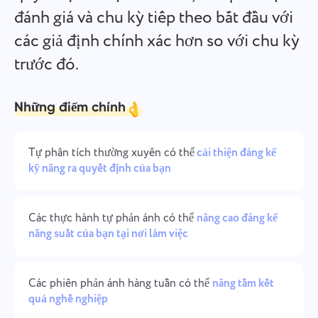
đánh giá và chu kỳ tiếp theo bắt đầu với
Quản lý công ty
Oʻzbek
Tạo công ty, mời người dùng và phân công vai trò để tối ưu
các giả định chính xác hơn so với chu kỳ
hóa làm việc nhóm.
ไทย
trước đó.
Türkçe
Những điểm chính
Tiếng Việt
Tự phân tích thường xuyên có thể
cải thiện đáng kể
kỹ năng ra quyết định của bạn
Các thực hành tự phản ánh có thể
nâng cao đáng kể
năng suất của bạn tại nơi làm việc
Các phiên phản ánh hàng tuần có thể
nâng tầm kết
quả nghề nghiệp