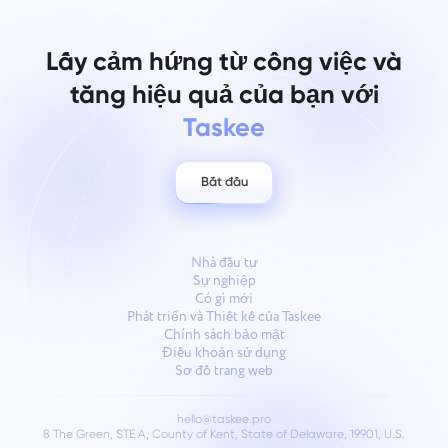
Lấy cảm hứng từ công việc và
tăng hiệu quả của bạn với
Taskee
Bắt đầu
Nhà đầu tư
Sự nghiệp
Có gì mới
Phát triển và Thiết kế của Taskee
Chính sách bảo mật
Điều khoản sử dụng
Sơ đồ trang web
hello@taskee.pro
8 The Green, STE A, County of Kent, State of Delaware, 19901, U.S.