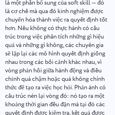
là một phần bổ sung của soft skill — đó
Español
Tạo nhiệm vụ, làm việc với đồng nghiệp và đóng khi hoàn
là cơ chế mà qua đó kinh nghiệm được
thành
Français
chuyển hóa thành việc ra quyết định tốt
hơn. Nếu không có thực hành có cấu
Báo cáo
עברית
trúc trong việc phân tích những gì hiệu
Phân phối tài nguyên bằng cách sử dụng báo cáo về thời
gian đã sử dụng cho mỗi dự án.
quả và những gì không, các chuyên gia
हिन्दी
sẽ lặp lại các mô hình quyết định giống
Italiano
Bảng Kanban
nhau trong các bối cảnh khác nhau, vì
Quản lý nhiệm vụ trên bảng Kanban, lọc nhiệm vụ và mở
vòng phản hồi giữa hành động và điều
中文 (中国)
rộng bảng của bạn.
chỉnh quá chậm hoặc quá không chính
Kiswahili
thức để tạo ra việc học hỏi. Phản ánh có
Quản lý dự án
cấu trúc nén lại vòng đó: nó tạo ra một
Português
Quản lý thông tin dự án (trạng thái/thẻ) và hoạt động
nhóm tại một nơi.
khoảng thời gian đều đặn mà tại đó các
Русский
quyết định được kiểm tra, kết quả được