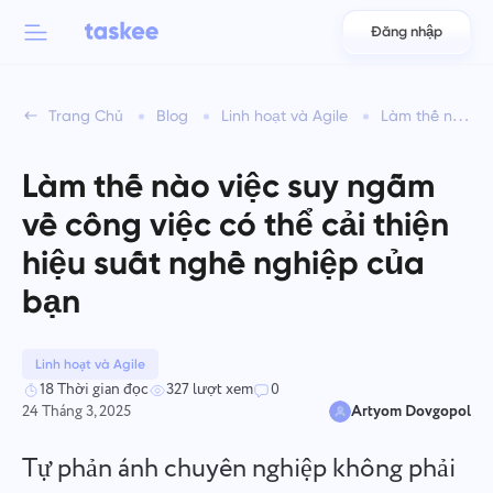
Đăng nhập
Back to menu
Back to menu
Trang Chủ
Blog
Linh hoạt và Agile
Làm thế nào việc suy ngẫm về công việc có thể cải thiện hiệu suất nghề nghiệp của bạn
العربية
Dành cho đội nhóm
Tính năng của Taskee
Làm thế nào việc suy ngẫm
Azərbaycan
Tìm hiểu về 7 nhiều tính năng truyền cảm hứng hơn
về công việc có thể cải thiện
Ngành công nghiệp
日本語
hiệu suất nghề nghiệp của
Xem tất cả các tính năng
Bahasa Indonesia
bạn
Loại hình công ty
বাংলা
Thời gian theo dõi
Linh hoạt và Agile
Theo dõi thời gian nhiệm vụ, giám sát đồng nghiệp và thêm
18 Thời gian đọc
327 lượt xem
0
Deutsch
thời gian thủ công
24 Tháng 3, 2025
Artyom Dovgopol
English
Tự phản ánh chuyên nghiệp không phải
Nhiệm vụ