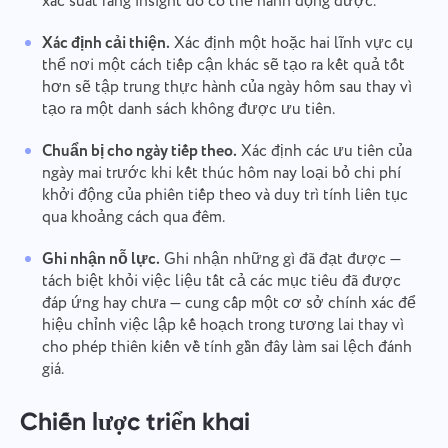
xác suất rằng insight đó có thể hành động được.
Xác định cải thiện.
Xác định một hoặc hai lĩnh vực cụ
thể nơi một cách tiếp cận khác sẽ tạo ra kết quả tốt
hơn sẽ tập trung thực hành của ngày hôm sau thay vì
tạo ra một danh sách không được ưu tiên.
Chuẩn bị cho ngày tiếp theo.
Xác định các ưu tiên của
ngày mai trước khi kết thúc hôm nay loại bỏ chi phí
khởi động của phiên tiếp theo và duy trì tính liên tục
qua khoảng cách qua đêm.
Ghi nhận nỗ lực.
Ghi nhận những gì đã đạt được —
tách biệt khỏi việc liệu tất cả các mục tiêu đã được
Báo cáo một lỗi
đáp ứng hay chưa — cung cấp một cơ sở chính xác để
Kết nối với chúng tôi
hiệu chỉnh việc lập kế hoạch trong tương lai thay vì
Đề xuất tính năng của bạn
Báo cáo lỗi dịch
Vui lòng mô tả vấn đề bạn gặp phải chi tiết, cung
cho phép thiên kiến về tính gần đây làm sai lệch đánh
cấp thông tin cụ thể và thoải mái đính kèm bất kỳ
Cung cấp mô tả về vấn đề cùng với tùy chọn chính
giá.
tệp có liên quan nào. Sự tham gia tích cực của bạn
xác
Tên
giúp chúng tôi cải thiện trải nghiệm người dùng,
Tính năng
đảm bảo dịch vụ tốt hơn cho mọi người.
Chiến lược triển khai