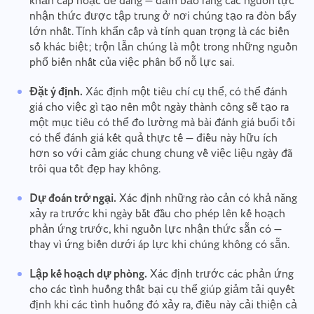
khẩn cấp hoặc dễ dàng — đảm bảo rằng các nguồn lực
nhận thức được tập trung ở nơi chúng tạo ra đòn bẩy
lớn nhất. Tính khẩn cấp và tính quan trọng là các biến
số khác biệt; trộn lẫn chúng là một trong những nguồn
phổ biến nhất của việc phân bổ nỗ lực sai.
Đặt ý định.
Xác định một tiêu chí cụ thể, có thể đánh
giá cho việc gì tạo nên một ngày thành công sẽ tạo ra
một mục tiêu có thể đo lường mà bài đánh giá buổi tối
có thể đánh giá kết quả thực tế — điều này hữu ích
hơn so với cảm giác chung chung về việc liệu ngày đã
trôi qua tốt đẹp hay không.
Dự đoán trở ngại.
Xác định những rào cản có khả năng
xảy ra trước khi ngày bắt đầu cho phép lên kế hoạch
phản ứng trước, khi nguồn lực nhận thức sẵn có —
thay vì ứng biến dưới áp lực khi chúng không có sẵn.
Lập kế hoạch dự phòng.
Xác định trước các phản ứng
cho các tình huống thất bại cụ thể giúp giảm tải quyết
định khi các tình huống đó xảy ra, điều này cải thiện cả