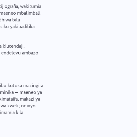
jiografia, wakitumia
 maeneo mbalimbali.
dhiwa bila
siku yakibadilika
kiutendaji.
udi endelevu ambazo
ibu kutoka mazingira
minika — maeneo ya
kimataifa, makazi ya
 wa kweli; ndivyo
simamia kila