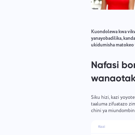
Kuondolewa kwa vikwa
yanayobadilika, kand
ukidumisha matokeo y
Nafasi bo
wanaotak
Siku hizi, kazi yoyot
taaluma zifuatazo zim
chini ya miundombinu
Kazi