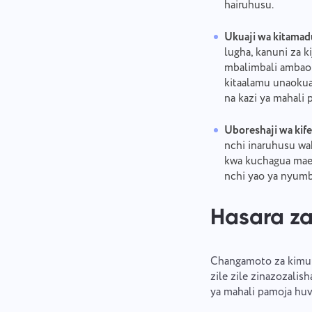
hairuhusu.
Ukuaji wa kitamad
lugha, kanuni za k
mbalimbali ambao 
kitaalamu unaokua
na kazi ya mahali 
Uboreshaji wa kifed
nchi inaruhusu wah
kwa kuchagua mae
nchi yao ya nyumb
Hasara za
Changamoto za kimuun
zile zile zinazozali
ya mahali pamoja huvi