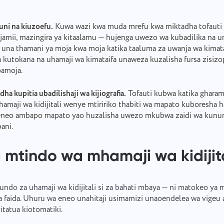
uni na kiuzoefu.
Kuwa wazi kwa muda mrefu kwa miktadha tofauti 
ijamii, mazingira ya kitaalamu — hujenga uwezo wa kubadilika na 
una thamani ya moja kwa moja katika taaluma za uwanja wa kimat
 kutokana na uhamaji wa kimataifa unaweza kuzalisha fursa zisiz
pamoja.
ha kupitia ubadilishaji wa kijiografia.
Tofauti kubwa katika gharam
amaji wa kidijitali wenye mtiririko thabiti wa mapato kuboresha ha
neo ambapo mapato yao huzalisha uwezo mkubwa zaidi wa kununu
ani.
 mtindo wa mhamaji wa kidijita
do za uhamaji wa kidijitali si za bahati mbaya — ni matokeo ya m
sha faida. Uhuru wa eneo unahitaji usimamizi unaoendelea wa vig
tatua kiotomatiki.