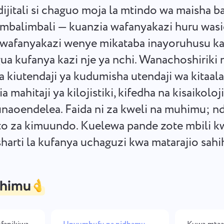
Hifadhi hati zako za kisheria,
Machafuko machache, ubunifu
ijitali si chaguo moja la mtindo wa maisha b
tarehe za mwisho, na timu yako
zaidi: Mtiririko wa kazi rahisi w
katika eneo moja salama la kazi.
kubuni.
 mbalimbali — kuanzia wafanyakazi huru was
 wafanyakazi wenye mikataba inayoruhusu ka
Ona suluhisho zote
a kufanya kazi nje ya nchi. Wanachoshiriki 
 kiutendaji ya kudumisha utendaji wa kitaa
 mahitaji ya kilojistiki, kifedha na kisaikoloj
 unaoendelea. Faida ni za kweli na muhimu; nd
o za kimuundo. Kuelewa pande zote mbili kwa
harti la kufanya uchaguzi kwa matarajio sahih
himu