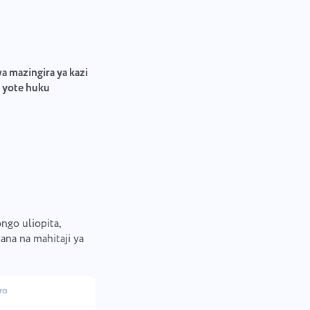
 mazingira ya kazi
— yote huku
ongo uliopita,
ana na mahitaji ya
ra