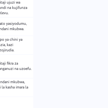
itaji ujuzi wa
undi na kujifunza
levu.
ato yasiyodumu,
ndani mkubwa.
po ya chini ya
zia, kazi
zojirudia.
taji fikra za
nganuzi na uzoefu.
indani mkubwa,
i la kasha imara la