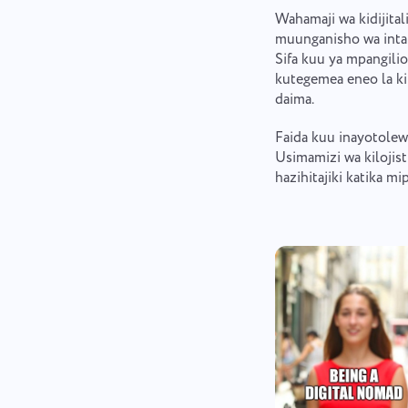
Wahamaji wa kidijital
muunganisho wa intan
Sifa kuu ya mpangili
kutegemea eneo la kim
daima.
Faida kuu inayotole
Usimamizi wa kilojist
hazihitajiki katika m