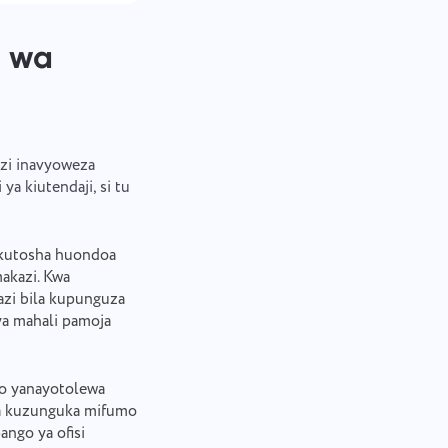
i wa
kazi inavyoweza
a kiutendaji, si tu
 kutosha huondoa
akazi. Kwa
azi bila kupunguza
ya mahali pamoja
eo yanayotolewa
wa kuzunguka mifumo
ango ya ofisi