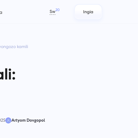
20
Sw
Ingia
a
العربية
Azərbaycan
wongozo kamili
日本語
Ripoti
Timu za IT
Bahasa Indonesia
 na
Sambaza rasilimali kwa kutumia
Panga, fuatilia, na ushirikiane kwa
বাংলা
mu
ripoti za muda uliotumiwa kwa kila
urahisi.
li:
mradi.
Deutsch
English
Usimamizi wa Kampuni
Timu za Uuzaji
Español
Unda kampuni, waalike watumiaji,
Panga, fanya kazi kwa pamoja, na
Français
imu
za
na uweke majukumu ili kuboresha
tekeleza kampeni kwa urahisi
עברית
kazi ya pamoja.
kupitia nafasi ya kazi ya kati kwa
timu yako ya uuzaji.
हिन्दी
025
Artyom Dovgopol
Italiano
Uhandisi