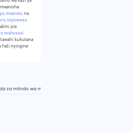
lamu wa kazi ya
amaanisha
ya, maeneo
, na
huru isiyoweza
lakini pia
o mahususi
tawahi kukutana
a hali nyingine
da za mtindo wa maisha wa mhamaji wa kidijitali
Hasara