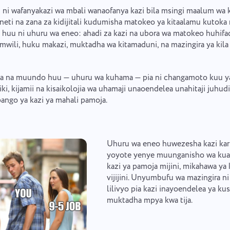
i ni wafanyakazi wa mbali wanaofanya kazi bila msingi maalum wa ki
eti na zana za kidijitali kudumisha matokeo ya kitaalamu kutoka
o huu ni uhuru wa eneo: ahadi za kazi na ubora wa matokeo huhifa
wili, huku makazi, muktadha wa kitamaduni, na mazingira ya kila 
wa na muundo huu — uhuru wa kuhama — pia ni changamoto kuu ya 
iki, kijamii na kisaikolojia wa uhamaji unaoendelea unahitaji juh
ipango ya kazi ya mahali pamoja.
Uhuru wa eneo huwezesha kazi kar
yoyote yenye muunganisho wa kua
kazi ya pamoja mijini, mikahawa ya 
vijijini. Unyumbufu wa mazingira ni
lilivyo pia kazi inayoendelea ya ku
muktadha mpya kwa tija.