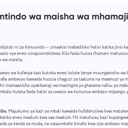
 mtindo wa maisha wa mhamaj
dijitali ni za kimuundo — zinaakisi mabadiliko halisi katika jinsi 
azo vya eneo vinapoondolewa. Kila faida hutoa thamani mahususi y
 wa maisha.
ezo wa kufanya kazi kutoka eneo lolote lenye muunganisho wa
grafia ambavyo kawaida huzuia chaguzi za taaluma na maamuzi ya m
ii inamaanisha upatikanaji wa mazingira ya gharama nafuu ya mak
balo huleta faida halisi za uwezo wa kununua ambazo mipango 
iba.
Majukumu ya kazi ya mbali kawaida hufafanuliwa kwa matok
katika eneo maalum kwa saa maalum. Hii inaruhusu kazi kupang
faida za kanda za muda, na vipaumbele binafsi kwa njia ambazo mip