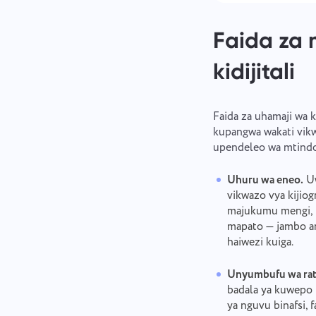
Faida za
kidijitali
Faida za uhamaji wa ki
kupangwa wakati vikw
upendeleo wa mtindo
Uhuru wa eneo.
Uw
vikwazo vya kijio
majukumu mengi, h
mapato — jambo am
haiwezi kuiga.
Unyumbufu wa rat
badala ya kuwepo 
ya nguvu binafsi, 