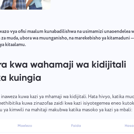
zo vya ofisi maalum kunabadilishwa na usimamizi unaoendelea wa
a za muda, ubora wa muunganisho, na marekebisho ya kitamaduni 
a kitaalamu.
ra kwa wahamaji wa kidijitali
Ripoti mdudu
Ungana na sisi
a kuingia
Tafadhali eleza suala ulilokutana nalo kwa undani, kutoa habari maalum, na
Pendekeza kipengele chako
Ripoti kosa la tafsiri
jisikie huru kushikamana na faili zozote zinazofaa. Ushiriki wako hai
hutusaidia kuboresha uzoefu wa watumiaji, kuhakikisha huduma bora kwa
e inaweza kuwa kazi ya mhamaji wa kidijitali. Hata hivyo, katika mu
kila mtu.
Toa maelezo ya suala pamoja na chaguo sahihi
Jina
ethibitika kuwa zinazofaa zaidi kwa kazi isiyotegemea eneo kutok
Kipengele
 ya kimwili na mahitaji makubwa katika masoko ya kazi ya mbali:
Nambari ya simu
Maelezo
Faida
Hasa
Inavyofanya kazi