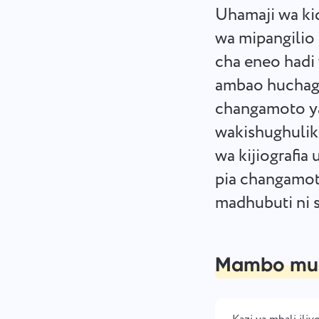
Uhamaji wa kid
wa mipangilio
cha eneo hadi
ambao huchagu
changamoto ya
wakishughulikia
wa kijiografia
pia changamot
madhubuti ni s
Mambo mu