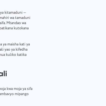
ya kitamaduni —
umahiri wa tamaduni
aifa. Mtandao wa
opatikana kutokana
a ya maisha kati ya
li yao ya kifedha
a kuliko katika
li
oja kwa moja ya sifa
eu ambavyo mipango