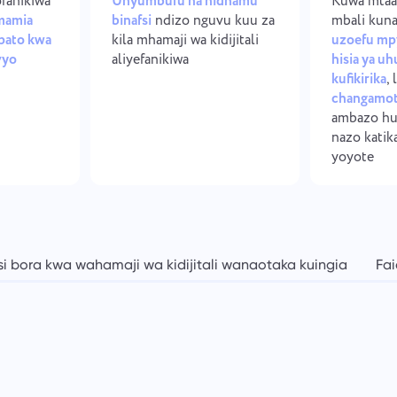
ofanikiwa
Unyumbufu na nidhamu
Kuwa mtaa
mamia
binafsi
ndizo nguvu kuu za
mbali kun
pato kwa
kila mhamaji wa kidijitali
uzoefu mp
vyo
aliyefanikiwa
hisia ya u
kufikirika
, 
changamot
ambazo hu
nazo katik
yoyote
i bora kwa wahamaji wa kidijitali wanaotaka kuingia
Fai
i