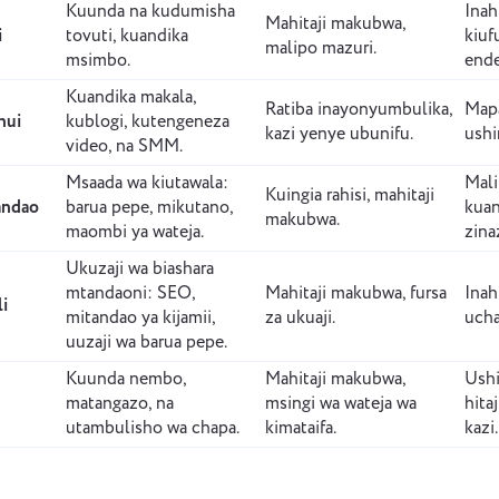
Your message has been sent
Kuunda na kudumisha
Inah
Asante kwa kuwa sehemu ya Taskee
Mahitaji makubwa,
i
tovuti, kuandika
kiuf
Email
successfully
malipo mazuri.
msimbo.
ende
Pakia faili
or drag and drop
Tutajitahidi kujifunza na kujaribu kuitumia katika bidhaa. Unatusaidia
Kuandika makala,
kuwa bora kila siku!
We will contact you soon
Ratiba inayonyumbulika,
Map
hui
kublogi, kutengeneza
Vinjari faili
au buruta na kushuka
Ujumbe wako
kazi yenye ubunifu.
ushi
video, na SMM.
Kwa kubonyeza kitufe, unathibitisha ridhaa yako
Tuma
Pendekeza
Msaada wa kiutawala:
Mali
ya usindikaji wa
data binafsi.
Kuingia rahisi, mahitaji
andao
barua pepe, mikutano,
kuan
Kwa kubofya kitufe cha "Tuma", unakubali uchakataji
makubwa.
Tuma
maombi ya wateja.
zina
wa data yako ya kibinafsi kwa mujibu wa
Tuma
Sera ya faragha.
Ukuzaji wa biashara
mtandaoni: SEO,
Mahitaji makubwa, fursa
Inahi
li
mitandao ya kijamii,
za ukuaji.
ucha
uuzaji wa barua pepe.
Kuunda nembo,
Mahitaji makubwa,
Ush
matangazo, na
msingi wa wateja wa
hitaj
utambulisho wa chapa.
kimataifa.
kazi.