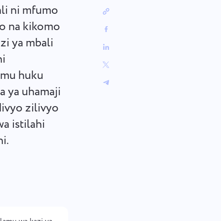
中文 (中国)
Kutoka kufuatilia marekebisho ya
ali ni mfumo
a
hitilafu hadi kupanga sprinti, weka
Kiswahili
mtiririko wako wa kazi
io na kikomo
Português
umeandaliwa.
zi ya mbali
Русский
ni
Oʻzbek
ไทย
lamu huku
Türkçe
ia ya uhamaji
Tiếng Việt
ivyo zilivyo
 istilahi
i.