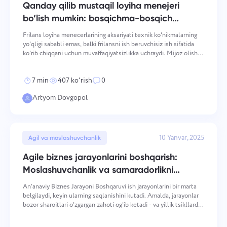
Qanday qilib mustaqil loyiha menejeri
bo’lish mumkin: bosqichma-bosqich
qo’llanma
Frilans loyiha menecerlarining aksariyati texnik ko'nikmalarning
yo'qligi sababli emas, balki frilansni ish beruvchisiz ish sifatida
ko'rib chiqqani uchun muvaffaqiyatsizlikka uchraydi. Mijoz olish,
shartnoma tuzilmasi, pul oqimi va doira boshqaruvi — barchasi bir
xil odamga tushadi, va har bi
7 min
407 ko'rish
0
Artyom Dovgopol
10 Yanvar, 2025
Agil va moslashuvchanlik
Agile biznes jarayonlarini boshqarish:
Moslashuvchanlik va samaradorlikni
oshirish
An'anaviy Biznes Jarayoni Boshqaruvi ish jarayonlarini bir marta
belgilaydi, keyin ularning saqlanishini kutadi. Amalda, jarayonlar
bozor sharoitlari o'zgargan zahoti og'ib ketadi - va yillik tsikllarda
qayta optimallashtirayotgan tashkilotlar buni sprintlarda
qiluvchilardan orqada qoladi. Agi