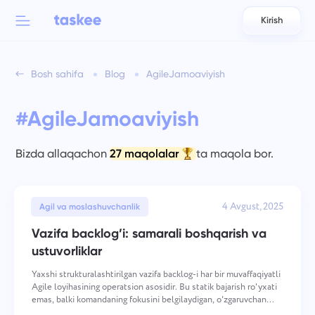
Kirish
Back to menu
Back to menu
Bosh sahifa
Blog
AgileJamoaviyish
العربية
Jamoalar uchun
Taskee funksiyalari
#AgileJamoaviyish
Azərbaycan
Haqida bilib oling 7 ko'proq ilhomlantiruvchi xususiyatlar
Sanoatlar
日本語
Bizda allaqachon
27 maqolalar
ta maqola bor.
Barcha funksiyalarni ko'rish
Bahasa Indonesia
Kompaniya turi
4 Avgust, 2025
Agil va moslashuvchanlik
বাংলা
Kuzatuv vaqti
Vazifa backlog’i: samarali boshqarish va
Vazifa vaqtini kuzatish, hamkasblarni kuzatib boring va
ustuvorliklar
Deutsch
vaqtni qo'lda qo'shing.
Yaxshi strukturalashtirilgan vazifa backlog-i har bir muvaffaqiyatli
Agile loyihasining operatsion asosidir. Bu statik bajarish ro'yxati
English
emas, balki komandaning fokusini belgilaydigan, o'zgaruvchan
Vazifalar
talablarga moslashishni ta'minlaydigan va barcha loyiha