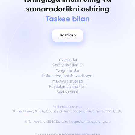
samaradorlikni oshiring
Taskee bilan
Boshlash
Investorlar
Kasbiy rivojlanish
Yangi nimalar
Taskee rivojlanishi va dizayni
Maxfiylik siyosati
Foydalanish shartlari
Sayt xaritasi
hello@taskee.pro
8 The Green, STE A, County of Kent, State of Delaware, 19901, U.S.
© Taskee Inc. 2026
Barcha huquqlar himoyalangan.
Cookie sozlamalari
Xatolikni xabar qiling