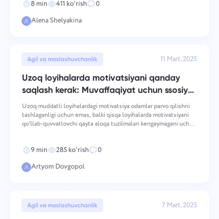
8 min
411 ko'rish
0
Alena Shelyakina
11 Mart, 2025
Agil va moslashuvchanlik
Uzoq loyihalarda motivatsiyani qanday
saqlash kerak: Muvaffaqiyat uchun ssosiy
tavsiyalar
Uzoq muddatli loyihalardagi motivatsiya odamlar parvo qilishni
tashlaganligi uchun emas, balki qisqa loyihalarda motivatsiyani
qo'llab-quvvatlovchi qayta aloqa tuzilmalari kengaymagani uchun
barbod bo'ladi. Maqsadning dastlabki aniqligi xiralashadi,
taraqqiyotni ko'rish qiyinlashadi va hozirgi
9 min
285 ko'rish
0
Artyom Dovgopol
7 Mart, 2025
Agil va moslashuvchanlik