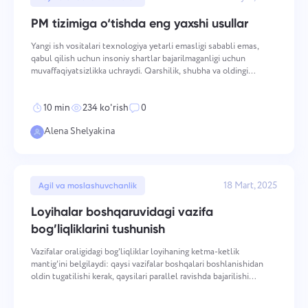
Kompaniyani boshqarish
Oʻzbek
PM tizimiga o‘tishda eng yaxshi usullar
Kompaniya yarating, foydalanuvchilarni taklif qiling va
Yangi ish vositalari texnologiya yetarli emasligi sababli emas,
jamoa ishini optimallashtirish uchun rollarni tayinlang.
ไทย
qabul qilish uchun insoniy shartlar bajarilmaganligi uchun
muvaffaqiyatsizlikka uchraydi. Qarshilik, shubha va oldingi
odatlarga qaytish — bu tatbiq qilish o'zgarishlarni boshqarish
Türkçe
muammosi o'rniga joylashtirish vazifasi sifatida
10 min
234 ko'rish
0
Tiếng Việt
Alena Shelyakina
18 Mart, 2025
Agil va moslashuvchanlik
Loyihalar boshqaruvidagi vazifa
bog’liqliklarini tushunish
Vazifalar oraligidagi bog'liqliklar loyihaning ketma-ketlik
mantig'ini belgilaydi: qaysi vazifalar boshqalari boshlanishidan
oldin tugatilishi kerak, qaysilari parallel ravishda bajarilishi
mumkin va qaysilari jamoaning bevosita nazorati ostida bo'lmagan
shartlar bilan to'sib qo'yilgan. Bog'li