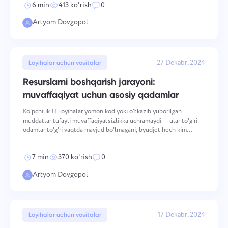
6 min
413 ko'rish
0
Artyom Dovgopol
27 Dekabr, 2024
Loyihalar uchun vositalar
Resurslarni boshqarish jarayoni:
muvaffaqiyat uchun asosiy qadamlar
Ko'pchilik IT loyihalar yomon kod yoki o'tkazib yuborilgan
muddatlar tufayli muvaffaqiyatsizlikka uchramaydi — ular to'g'ri
odamlar to'g'ri vaqtda mavjud bo'lmagani, byudjet hech kim
sezmasdan chetga chiqqani yoki muhim uskunalar ishlamay
turgan paytda jamoalar shoshilinch ishlagan tufayli muv
7 min
370 ko'rish
0
Artyom Dovgopol
17 Dekabr, 2024
Loyihalar uchun vositalar