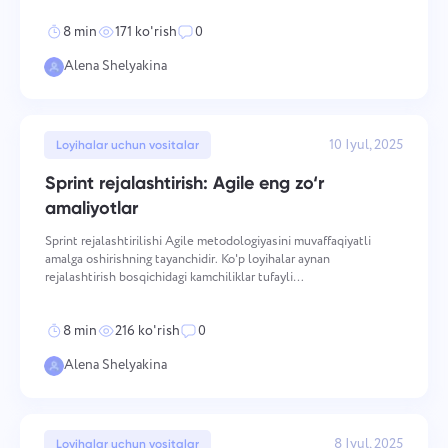
ishtirokchilari uchun haqiqatning yagona
Español
Vazifa yarating, uni hamkasblaringiz bilan bajaring va uni
8 min
171 ko'rish
0
tugallangandan so'ng yopib qo'ying.
Alena Shelyakina
Français
Hisobotlar
עברית
Loyihaga sarflangan vaqt bo'yicha hisobotlardan foydalanib,
10 Iyul, 2025
Loyihalar uchun vositalar
resurslarni taqsimlang.
हिन्दी
Sprint rejalashtirish: Agile eng zo‘r
amaliyotlar
Italiano
Kanban taxtasi
Sprint rejalashtirilishi Agile metodologiyasini muvaffaqiyatli
Vazifalarni Kanban taxtasida boshqaring, vazifalarni filtrlash
amalga oshirishning tayanchidir. Ko'p loyihalar aynan
中文 (中国)
va taxtangizni kengaytiring.
rejalashtirish bosqichidagi kamchiliklar tufayli
muvaffaqiyatsizlikka uchraydi, chunki jamoalar ish doirasini aniq
belgilay olmaydi yoki vaqt talablarini noto'g'ri baholaydi.
Kiswahili
8 min
216 ko'rish
0
Loyiha boshqaruvi
Alena Shelyakina
Português
Loyihani boshqarish ma'lumotlarini (holatlar/yorliqlar) va
jamoa faoliyatini bitta joyda boshqaring.
Русский
8 Iyul, 2025
Loyihalar uchun vositalar