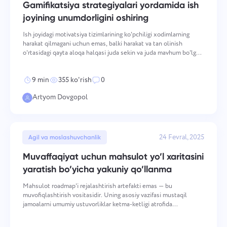
Gamifikatsiya strategiyalari yordamida ish
joyining unumdorligini oshiring
Ish joyidagi motivatsiya tizimlarining ko'pchiligi xodimlarning
harakat qilmagani uchun emas, balki harakat va tan olinish
o'rtasidagi qayta aloqa halqasi juda sekin va juda mavhum bo'lgani
uchun muvaffaqiyatsizlikka uchraydi. Geymifikatsiya bu
muammoni tarkibiy jihatdan hal qiladi: u xulq-atv
9 min
355 ko'rish
0
Artyom Dovgopol
Xatolik haqida xabar bering
Biz bilan bog'laning
24 Fevral, 2025
Agil va moslashuvchanlik
Funktsiyangizni taklif qiling
Iltimos, duch kelgan muammo haqida batafsil
Tarjima xatosini xabar qiling
Muvaffaqiyat uchun mahsulot yo’l xaritasini
yozing, aniq ma'lumotlar bering va kerakli fayllarni
yaratish bo’yicha yakuniy qo’llanma
Ism
biriktirishdan tortinmang. Sizning faol
Muammo tavsifini va to'g'ri variantni ko'rsating
ishtirokingiz foydalanuvchilar tajribasini
Funktsiya
Mahsulot roadmap'i rejalashtirish artefakti emas — bu
yaxshilashga yordam beradi va barchaga yaxshi
muvofiqlashtirish vositasidir. Uning asosiy vazifasi mustaqil
xizmat ko'rsatadi.
jamoalarni umumiy ustuvorliklar ketma-ketligi atrofida
Telefon raqami
birlashtirishdir, shunda tashkilotning bir qismida qabul qilingan
Qanday ishlaydi
qarorlar boshqasi uchun toʻsiqlar yaratmasin. Faqat vaqt