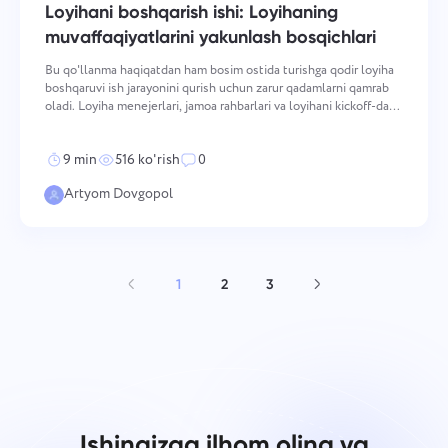
Loyihani boshqarish ishi: Loyihaning
muvaffaqiyatlarini yakunlash bosqichlari
Bu qo'llanma haqiqatdan ham bosim ostida turishga qodir loyiha
boshqaruvi ish jarayonini qurish uchun zarur qadamlarni qamrab
oladi. Loyiha menejerlari, jamoa rahbarlari va loyihani kickoff-dan
yetkazib berishgacha aralashda nima sodir bo'layotganini izdan
chiqarmasdan harakatlantirish kerak b
9 min
516 ko'rish
0
Artyom Dovgopol
1
2
3
Ishingizga ilhom oling va