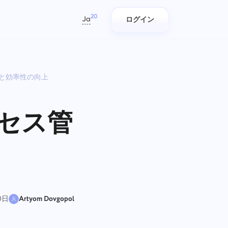
20
Ja
ログイン
العربية
Azərbaycan
性と効率性の向上
日本語
レポート
ITチーム
Bahasa Indonesia
作
を追
プロジェクトごとの時間に関する
簡単に計画、追跡、コラボレーシ
বাংলা
。
レポートを使用してリソースを分
ョン。
ロセス管
配する
Deutsch
English
会社管理
マーケティングチーム
Español
/タ
に、
会社を作成し、ユーザーを招待
マーケティングチームのための集
Français
を1
管理
し、チームワークを最適化するた
中ワークスペースで、キャンペー
עברית
しま
めに役割を割り当てる
ンを計画し、協力し、スムーズに
実行しましょう。
हिन्दी
0日
Artyom Dovgopol
Italiano
エンジニアリング