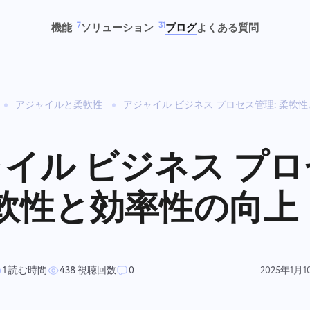
7
31
機能
ソリューション
ブログ
よくある質問
アジャイルと柔軟性
アジャイル ビジネス プロセス管理: 柔軟
追跡時間
プロジェクト管
タスク
製品開発
スクの時間を追跡し、同僚を監
簡単に時間を追跡し、コラボレー
タスクを作成し、同僚と一緒に
タスク管理を合理化し、進捗
し、手動で時間を追加する
ションし、プロジェクトを管理 –
業して完了したら閉じる
跡し、チームを同期させます
イル ビジネス プ
すべてが一つのワークスペースで
完結。
柔軟性と効率性の向上
カンバンボード
人事チーム
プロジェクト管理
財務チーム
ンバンボードでタスクを管理
採用、オンボーディング、従業員
プロジェクト情報（ステータス
散らばったツールの混乱なし
、タスクをフィルタリングして
の進捗を簡単に管理します。
グ）とチームのアクティビティ
ファイルを保存し、タスクを
ードを拡張する
か所で管理する
し、財務ワークフローを監督
す。
1 読む時間
438 視聴回数
0
2025年1月1
法務チーム
デザインチーム