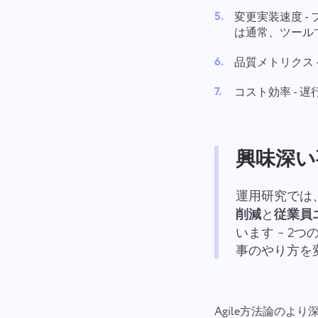
変更実装速度 
は通常、ツール
品質メトリクス
コスト効率 -
興味深
運用研究では
削減
と
従業員
います - 
事のやり方を
Agile方法論のよ