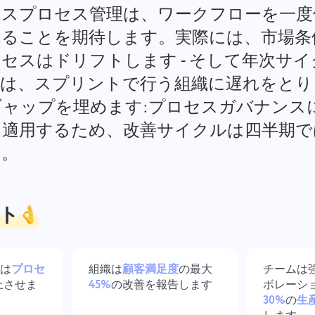
法務文書、締切、チームを一つの
混乱を減らし、創造性を高める
ネスプロセス管理は、ワークフローを一度
安全なワークスペースで管理。
シンプルなデザインワークフ
ー。
れることを期待します。実際には、市場条
セスはドリフトします - そして年次サ
すべてのソリューションを見る
は、スプリントで行う組織に遅れをとります
ギャップを埋めます:プロセスガバナンス
を適用するため、改善サイクルは四半期で
す。
ト
装は
プロセ
組織は
顧客満足度
の最大
チームは
上させま
45%
の改善を報告します
ボレーシ
30%
の
生