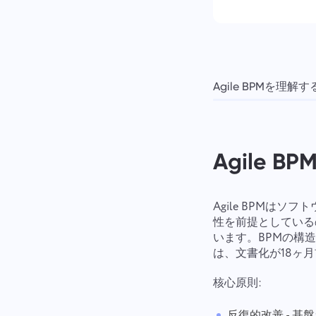
Agile BPMを理解す
Agile 
Agile BPMは
性を前提としているの
います。BPMの構造
は、文書化が18ヶ
核心原則:
反復的改善 - 