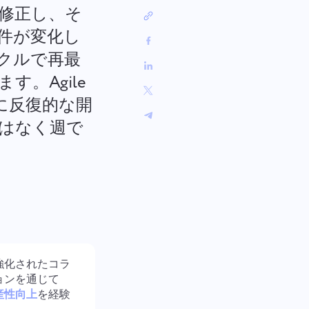
中文 (中国)
:
バグ修正の追跡からスプリント計
修正し、そ
ロ
画まで、ワークフローを整理しま
Kiswahili
しょう。
件が変化し
Português
イクルで再最
Русский
。Agile
Oʻzbek
ไทย
に反復的な開
Türkçe
はなく週で
Tiếng Việt
強化されたコラ
ョンを通じて
産性向上
を経験