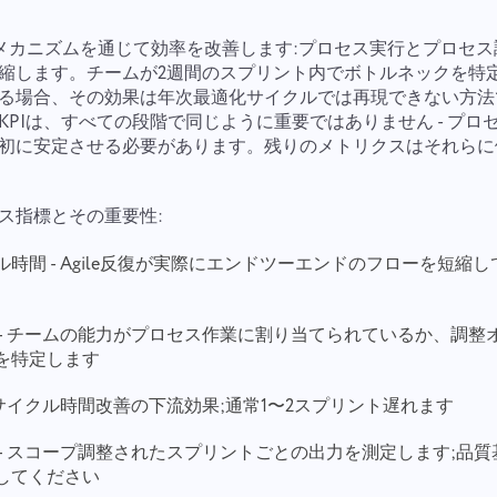
特定のメカニズムを通じて効率を改善します:プロセス実行とプロセ
縮します。チームが2週間のスプリント内でボトルネックを特
る場合、その効果は年次最適化サイクルでは再現できない方法
KPIは、すべての段階で同じように重要ではありません - プロ
初に安定させる必要があります。残りのメトリクスはそれらに
ス指標とその重要性:
時間 - Agile反復が実際にエンドツーエンドのフローを短縮
 - チームの能力がプロセス作業に割り当てられているか、調整
を特定します
 サイクル時間改善の下流効果;通常1〜2スプリント遅れます
 - スコープ調整されたスプリントごとの出力を測定します;品
してください