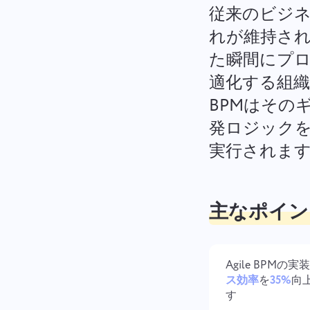
従来のビジ
れが維持さ
た瞬間にプロ
適化する組織
BPMはその
発ロジック
実行されま
主なポイン
Agile BPMの実
ス効率
を
35%
向
す