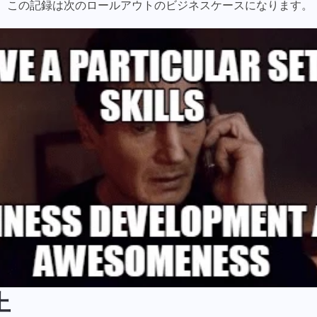
Taskeeの一員でいてくれてありがとう
。この記録は次のロールアウトのビジネスケースになります。
Your message has been sent
ございます
メールアドレス
successfully
ファイルをアップロード
or drag and drop
私たちはそれに慣れ親しみ、製品に実装するよう努めます。あなたは
We will contact you soon
私たちが日々成長するのを助けてくれます！
あなたのメッセージ
ブラウズファイル
またはドラッグアンドドロップ
提
ボタンをクリックすることで、あなたは情報処理に同意し
案
送信
す
たことを確認します
個人情報.
る
「送信」ボタンをクリックすることで、以下のポリシーに
送
従って個人情報が処理されることに同意したものとみなさ
信
送信
れます：
プライバシーポリシー。
上