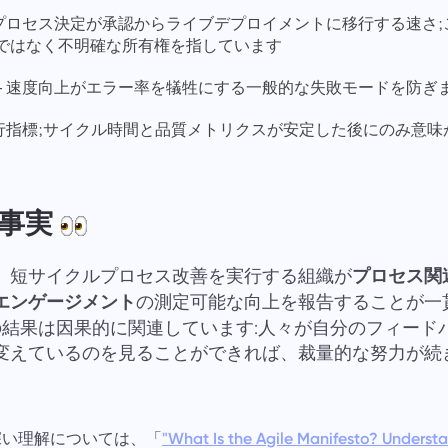
- プロセス決定が承認からライブデプロイメントに移行する速さ
ではなく不明確な所有権を指しています
 - 速度向上がエラー率を犠牲にする一般的な失敗モードを防ぎ
 遅行指標;サイクル時間と品質メトリクスが安定した後にのみ意
い事実
、短サイクルプロセス改善を実行する組織が
プロセス関
エンゲージメント
の測定可能な向上を報告することが一
2つの結果は因果的に関連しています:人々が自分のフィー
変えているのを見ることができれば、裁量的な努力が続
り深い理解については、「
"What Is the Agile Manifesto? Understa