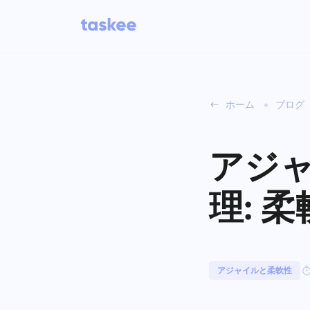
ホーム
ブログ
チーム向け
Taskeeの機能
タ
視
アジャ
について学ぶ 7 さらに魅力的な機
業界
能
会社の種類
理: 
カ
し
すべての機能を見る
ボ
アジャイルと柔軟性