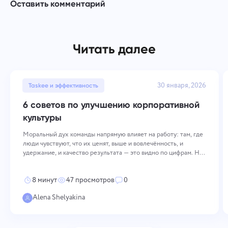
Оставить комментарий
Читать далее
30 января, 2026
Taskee и эффективность
6 советов по улучшению корпоративной
культуры
Моральный дух команды напрямую влияет на работу: там, где
люди чувствуют, что их ценят, выше и вовлечённость, и
удержание, и качество результата — это видно по цифрам. Но
просто так высокий настрой не держится. Его приходится
поддерживать сознательно и сразу на нескольких уровнях: как
8 минут
47 просмотров
0
компания
Alena Shelyakina