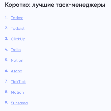
Коротко: лучшие таск-менеджеры
Управление компанией
Oʻzbek
Создавайте компанию, приглашайте пользователей и
назначайте роли для оптимизации командной работы
Taskee
ไทย
Todoist
Türkçe
ClickUp
Tiếng Việt
Trello
Notion
Asana
TickTick
Motion
Sunsama