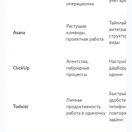
учёт врем
операционка
Таймлайны
Растущие
интеграции
Asana
команды,
структури
проектная работа
виды
Агентства,
Настройка
ClickUp
гибридные
дашборды, 
процессы
одном
Быстрый в
Личная
удобство н
Todoist
продуктивность,
телефоне,
работа в одиночку
повторяю
задачи