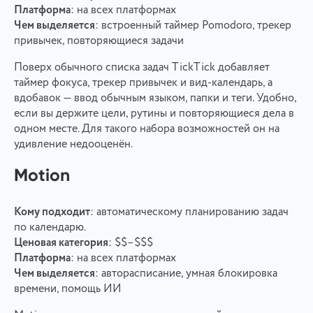
Платформа
: на всех платформах
Чем выделяется
: встроенный таймер Pomodoro, трекер
привычек, повторяющиеся задачи
Поверх обычного списка задач TickTick добавляет
таймер фокуса, трекер привычек и вид-календарь, а
вдобавок — ввод обычным языком, папки и теги. Удобно,
если вы держите цели, рутины и повторяющиеся дела в
одном месте. Для такого набора возможностей он на
удивление недооценён.
Свяжись с нами
Motion
Сообщить об ошибке
Сообщить об ошибке
Предложите вашу функцию
Кому подходит
: автоматическому планированию задач
перевода
Детально опиши возникшую проблему. При
необходимости прикрепи любые нужные
по календарю.
Имя
Опиши ошибку и приведи правильный вариант
файлы. Твое участие поможет нам сделать сервис
Ценовая категория
: $$–$$$
Функция
лучше и удобнее для всех.
Платформа
: на всех платформах
Чем выделяется
: авторасписание, умная блокировка
Номер телефона
времени, помощь ИИ
Как это работает
Спасибо, что стали частью