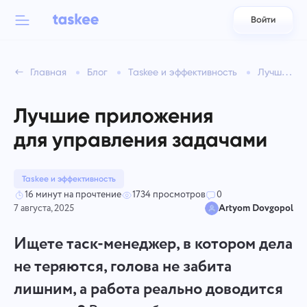
Войти
Back to menu
Back to menu
Главная
Блог
Taskee и эффективность
Лучшие приложения <br>для управления задачами
العربية
Для команд
Возможности Taskee
Лучшие приложения
Azərbaycan
Узнайте о 7 вдохновляющих возможностях
для управления задачами
Индустрии
日本語
Смотреть все возможности
Bahasa Indonesia
Taskee и эффективность
Типы компаний
16 минут на прочтение
1734 просмотров
0
7 августа, 2025
Artyom Dovgopol
বাংলা
Отслеживание времени
Отслеживайте время на задачи, контролируйте коллег и
Ищете таск-менеджер, в котором дела
Deutsch
добавляйте время вручную
не теряются, голова не забита
лишним, а работа реально доводится
English
Задачи