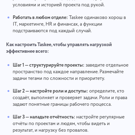
условиями и историей проекта под рукой.
Работать в любом отделе:
Taskee одинаково хорош в
IT, маркетинге, HR и финансах, а функции
подстраиваются под каждый случай.
Свяжись с нами
Сообщить об ошибке
Сообщить об ошибке
Предложите вашу функцию
Как настроить Taskee, чтобы управлять нагрузкой
перевода
Детально опиши возникшую проблему. При
эффективнее всего:
необходимости прикрепи любые нужные
Имя
Опиши ошибку и приведи правильный вариант
файлы. Твое участие поможет нам сделать сервис
Функция
лучше и удобнее для всех.
Шаг 1 — структурируйте проекты:
заведите отдельное
пространство под каждое направление. Размечайте
Номер телефона
задачи тегами по сложности и приоритету.
Как это работает
Спасибо, что стали частью
Шаг 2 — настройте роли и доступы:
определите, кто
Your message has been sent
Email
Taskee
создаёт, выполняет и проверяет задачи. Роли и права
successfully
Загрузить файлы
задают понятные границы рабочего процесса.
Мы обязательно ознакомимся с этим и
Сообщение
постараемся внедрить в продукт. Вы помогаете
We will contact you soon
Шаг 3 — наладьте отчётность:
настройте регулярные
Загрузить файлы
или перетащить мышкой
Нажимая на кнопку, вы подтверждаете свое
нам становиться лучше с каждым днем!
отчёты по проектам и людям, чтобы видеть и
Загрузить файлы
или перетащить мышкой
согласие на обработку
результат, и нагрузку без провалов.
персональные данные.