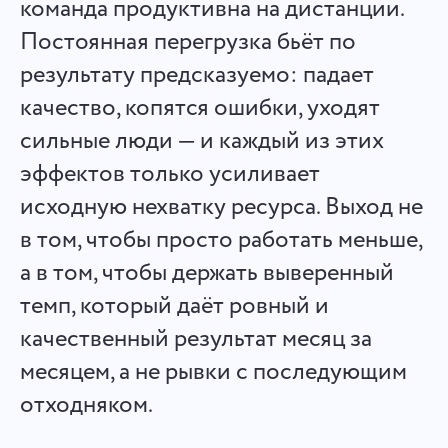
команда продуктивна на дистанции.
Español
Создавайте задачи, работайте над ними с коллегами и
Постоянная перегрузка бьёт по
закрывайте их, когда они выполнены
результату предсказуемо: падает
Français
качество, копятся ошибки, уходят
Отчеты
עברית
сильные люди — и каждый из этих
Распределяйте ресурсы с помощью отчетов о
затраченном времени на каждый проект
эффектов только усиливает
हिन्दी
исходную нехватку ресурса. Выход не
Italiano
Доска канбан
в том, чтобы просто работать меньше,
Управляйте задачами на Канбан-доске, фильтруйте задачи
а в том, чтобы держать выверенный
中文 (中国)
и масштабируйте доску
темп, который даёт ровный и
Kiswahili
качественный результат месяц за
Управление проектами
месяцем, а не рывки с последующим
Português
Управляйте информацией о проекте (статусы/теги) и
активностью команды в одном месте
отходняком.
Русский