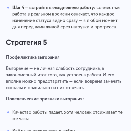
Отправить
Предложить
Отправить
Шаг 4 — встройте в ежедневную работу:
совместная
Нажимая на кнопку «Отправить», вы соглашаетесь
Отправить
работа в реальном времени означает, что каждое
на обработку персональных данных согласно
Политике конфиденциальности.
изменение статуса видно сразу — в любой момент
дня перед вами живой срез нагрузки и прогресса.
Стратегия 5
Профилактика выгорания
Выгорание — не личная слабость сотрудника, а
закономерный итог того, как устроена работа. И его
вполне можно предотвратить — если вовремя замечать
сигналы и правильно на них отвечать.
Поведенческие признаки выгорания:
Качество работы падает, хотя человек отсиживает те
же часы