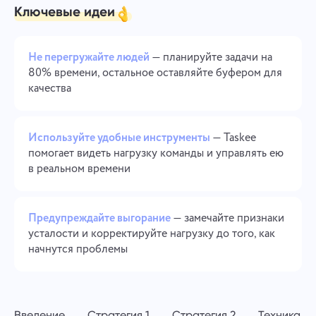
Ключевые идеи
Управление компанией
Oʻzbek
Создавайте компанию, приглашайте пользователей и
назначайте роли для оптимизации командной работы
ไทย
Не перегружайте людей
— планируйте задачи на
80% времени, остальное оставляйте буфером для
качества
Türkçe
Tiếng Việt
Используйте удобные инструменты
— Taskee
помогает видеть нагрузку команды и управлять ею
в реальном времени
Предупреждайте выгорание
— замечайте признаки
усталости и корректируйте нагрузку до того, как
начнутся проблемы
Введение
Стратегия 1
Стратегия 2
Техника R