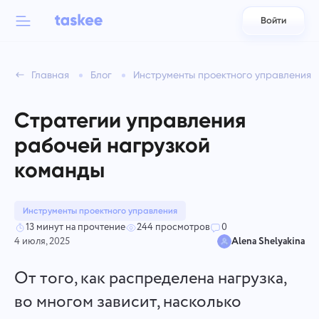
Войти
Back to menu
Back to menu
Главная
Блог
Инструменты проектного управления
العربية
Для команд
Возможности Taskee
Cтратегии управления
Azərbaycan
Узнайте о 7 вдохновляющих возможностях
рабочей нагрузкой
Индустрии
日本語
команды
Смотреть все возможности
Bahasa Indonesia
Типы компаний
Инструменты проектного управления
বাংলা
Отслеживание времени
13 минут на прочтение
244 просмотров
0
4 июля, 2025
Alena Shelyakina
Отслеживайте время на задачи, контролируйте коллег и
Deutsch
добавляйте время вручную
От того, как распределена нагрузка,
English
во многом зависит, насколько
Задачи